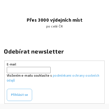
p
i
s
u
Přes 3000 výdejních míst
po celé ČR
Odebírat newsletter
E-mail
Vložením e-mailu souhlasíte s
podmínkami ochrany osobních
údajů
Přihlásit se
Z