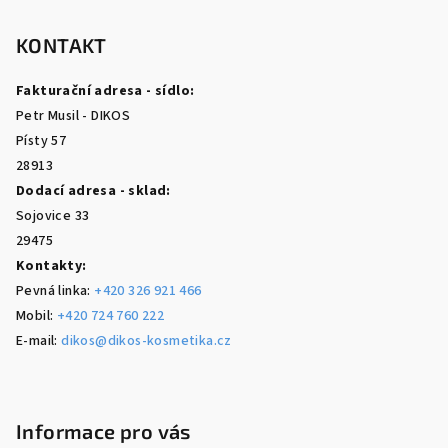
á
p
KONTAKT
a
Fakturační adresa - sídlo:
t
Petr Musil - DIKOS
í
Písty 57
28913
Dodací adresa - sklad:
Sojovice 33
29475
Kontakty:
Pevná linka:
+420 326 921 466
Mobil:
+420 724 760 222
E-mail:
dikos@dikos-kosmetika.cz
Informace pro vás