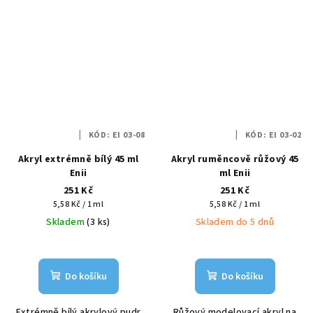
KÓD:
EI 03-08
KÓD:
EI 03-02
Akryl extrémně bílý 45 ml
Akryl ruměncově růžový 45
Enii
ml Enii
251 Kč
251 Kč
Měrná
Měrná
5,58 Kč / 1 ml
5,58 Kč / 1 ml
cena:
cena:
Skladem
(3 ks)
Skladem do 5 dnů
Do košíku
Do košíku
Extrémně bílý akrylový pudr
Růžový modelovací akryl na