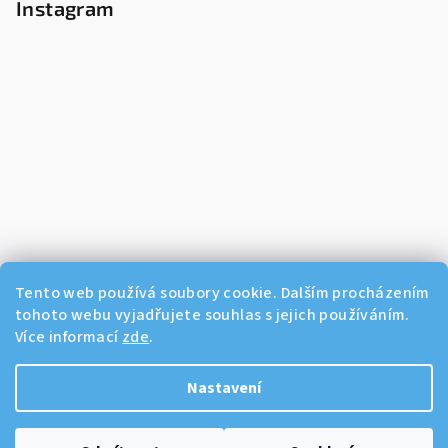
Instagram
Tento web používá soubory cookie. Dalším procházením
tohoto webu vyjadřujete souhlas s jejich používáním.
Více informací
zde
.
Sledovat na Instagramu
Nastavení
Copyright 2026
Dikos Kosmetika
. Všechna práva vyhrazena.