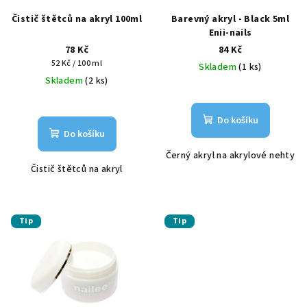
r
Čistič štětců na akryl 100ml
Barevný akryl - Black 5ml
o
Enii-nails
d
78 Kč
84 Kč
u
Měrná
52 Kč / 100 ml
Skladem
(1 ks)
k
cena:
Skladem
(2 ks)
t
ů
Do košíku
Do košíku
Černý akryl na akrylové nehty
Čistič štětců na akryl
Tip
Tip