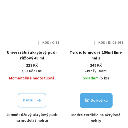
KÓD:
C-63
KÓD:
EI 02-071
Univerzální akrylový pudr
Tvrdidlo modré 150ml Enii-
růžový 45 ml
nails
222 Kč
249 Kč
Měrná
Měrná
4,93 Kč / 1 ml
249 Kč / 100 ml
cena:
cena:
Momentálně nedostupné
Skladem
(5 ks)
Detail
Do košíku
Jemně růžový akrylový pudr
Modré tvrdidlo na akrylové
na modeláž nehtů
nehty