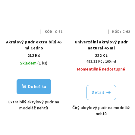
KÓD:
C-81
KÓD:
C-62
Akrylový pudr extra bílý 45
Univerzální akrylový pudr
ml Cedro
natural 45 ml
212 Kč
222 Kč
Měrná
493,33 Kč / 100 ml
Skladem
(1 ks)
cena:
Momentálně nedostupné
Do košíku
Detail
Extra bílý akrylový pudr na
Čirý akrylový pudr na modeláž
modeláž nehtů
nehtů