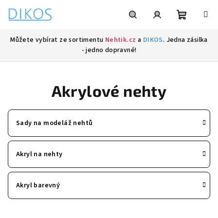
Přejít
na
obsah
Nákupní
Hledat
Přihlášení
Můžete vybírat ze sortimentu
Nehtik.cz
a
DIKOS
. Jedna zásilka
- jedno dopravné!
košík
Akrylové nehty
Sady na modeláž nehtů
Akryl na nehty
Akryl barevný