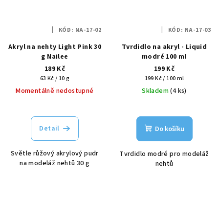
KÓD:
NA-17-02
KÓD:
NA-17-03
Akryl na nehty Light Pink 30
Tvrdidlo na akryl - Liquid
g Nailee
modré 100 ml
189 Kč
199 Kč
Měrná
Měrná
63 Kč / 10 g
199 Kč / 100 ml
cena:
cena:
Momentálně nedostupné
Skladem
(4 ks)
Detail
Do košíku
Světle růžový akrylový pudr
Tvrdidlo modré pro modeláž
na modeláž nehtů 30 g
nehtů