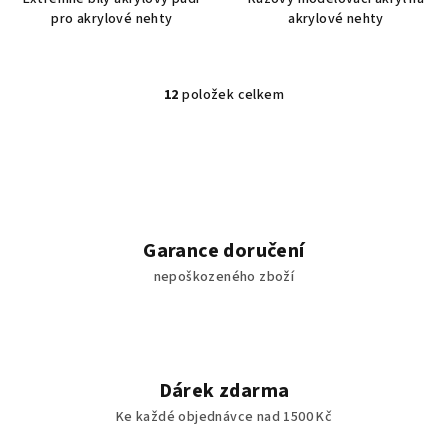
pro akrylové nehty
akrylové nehty
12
položek celkem
O
v
l
á
d
a
c
Garance doručení
í
nepoškozeného zboží
p
r
v
k
y
Dárek zdarma
v
Ke každé objednávce nad 1500 Kč
ý