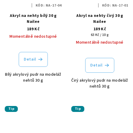
KÓD:
NA-17-04
KÓD:
NA-17-01
Akryl na nehty bílý 30 g
Akryl na nehty čirý 30 g
Nailee
Nailee
189 Kč
189 Kč
Měrná
63 Kč / 10 g
Momentálně nedostupné
cena:
Momentálně nedostupné
Detail
Detail
Bílý akrylový pudr na modeláž
nehtů 30 g
Čirý akrylový pudr na modeláž
nehtů 30 g
Tip
Tip