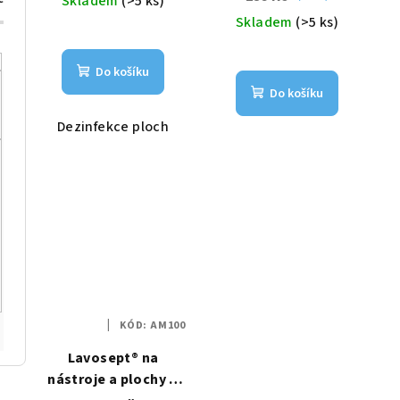
Skladem
(>5 ks)
Skladem
(>5 ks)
Do košíku
Do košíku
Dezinfekce ploch
KÓD:
AM100
Lavosept® na
nástroje a plochy K