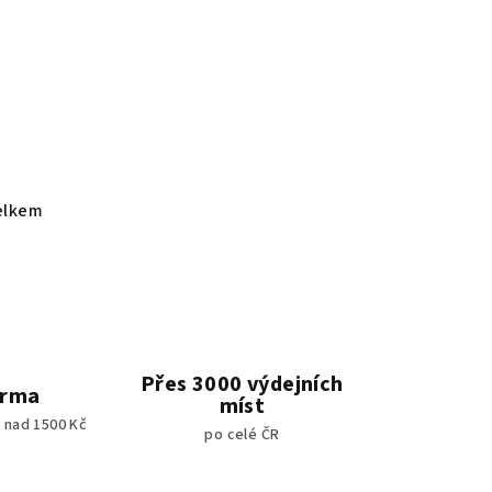
elkem
Přes 3000 výdejních
arma
míst
 nad 1500 Kč
po celé ČR