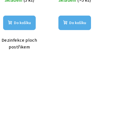
Skladem
(5 ks)
Skladem
(>5 ks)
Do košíku
Do košíku
Dezinfekce ploch
postřikem