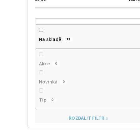
Na skladě
13
Akce
0
Novinka
0
Tip
0
ROZBALIT FILTR