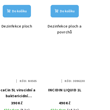
Do košíku
Do košíku
Dezinfekce ploch
Dezinfekce ploch a
povrchů
KÓD:
N8505
KÓD:
3096130
caCin 5L virucidní a
INCIDIN LIQUID 1L
baktericidní
dezinfekce povrchů
390 Kč
490 Kč