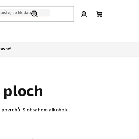
Přihlášení
Nákupní
košík
ravné!
 ploch
h povrchů. S obsahem alkoholu.