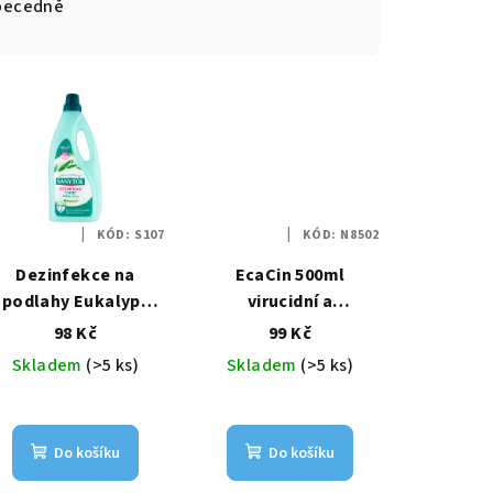
becedně
KÓD:
S107
KÓD:
N8502
Dezinfekce na
EcaCin 500ml
podlahy Eukalypt
virucidní a
1000ml
baktericidní
98 Kč
99 Kč
dezinfekce povrchů
Skladem
(>5 ks)
Skladem
(>5 ks)
Do košíku
Do košíku