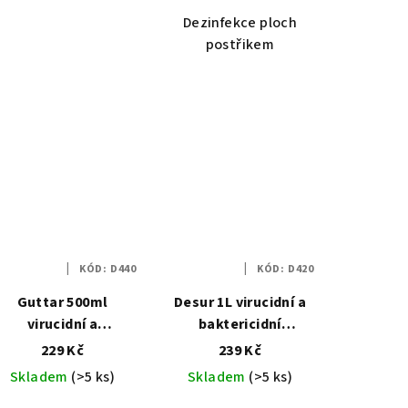
Dezinfekce ploch
postřikem
KÓD:
D440
KÓD:
D420
Guttar 500ml
Desur 1L virucidní a
virucidní a
baktericidní
baktericidní
dezinfekce povrchů
229 Kč
239 Kč
dezinfekce povrchů
Skladem
(>5 ks)
Skladem
(>5 ks)