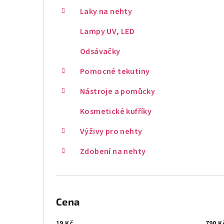
Laky na nehty
Lampy UV, LED
Odsávačky
Pomocné tekutiny
Nástroje a pomůcky
Kosmetické kufříky
Výživy pro nehty
Zdobení na nehty
Cena
19
Kč
790
K