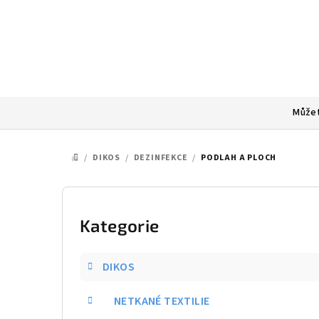
Přejít
na
obsah
Můžet
/
DIKOS
/
DEZINFEKCE
/
PODLAH A PLOCH
DOMŮ
P
o
Kategorie
Přeskočit
kategorie
s
DIKOS
t
NETKANÉ TEXTILIE
r