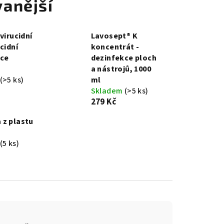
anější
virucidní
Lavosept® K
cidní
koncentrát -
kce
dezinfekce ploch
a nástrojů, 1000
(>5 ks)
ml
Skladem
(>5 ks)
279 Kč
z plastu
(5 ks)