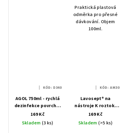
k
ů
Praktická plastová
t
odměrka pro přesné
dávkování. Objem
ů
100ml.
KÓD:
D340
KÓD:
AM30
AGOL 750ml - rychlá
Lavosept® na
dezinfekce povrchů,
nástroje K roztok,
spray
1000 ml (náhradní
169 Kč
169 Kč
náplň)
Skladem
(3 ks)
Skladem
(>5 ks)