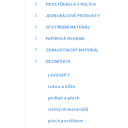
a
PROSTĚRADLA V ROLÍCH
n
JEDNORÁZOVÉ PRODUKTY
n
SPOTŘEBNÍ MATERIÁL
í
PAPÍROVÁ HYGIENA
p
ZDRAVOTNICKÝ MATERIÁL
a
DEZINFEKCE
n
LAVOSEPT
e
rukou a kůže
l
podlah a ploch
citlivých materiálů
ploch postřikem