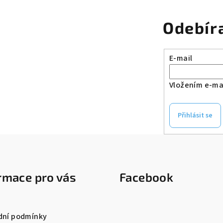
r
v
Odebír
k
y
v
E-mail
ý
Vložením e-mai
p
i
s
Přihlásit se
u
rmace pro vás
Facebook
ní podmínky