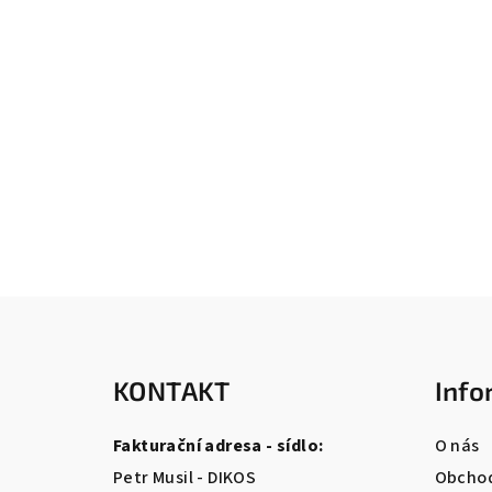
Z
á
KONTAKT
Info
p
a
Fakturační adresa - sídlo:
O nás
t
Petr Musil - DIKOS
Obchod