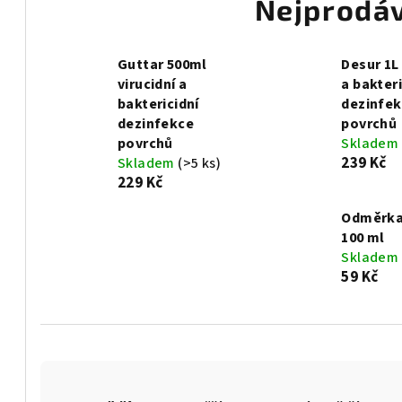
Nejprodáv
Guttar 500ml
Desur 1L 
virucidní a
a bakteri
baktericidní
dezinfe
dezinfekce
povrchů
povrchů
Skladem
239 Kč
Skladem
(>5 ks)
229 Kč
Odměrka 
100 ml
Skladem
59 Kč
Ř