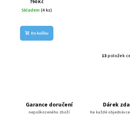
5L
790 Kč
Skladem
(4 ks)
Do košíku
13
položek c
O
v
l
á
d
a
Garance doručení
Dárek zd
c
nepoškozeného zboží
Ke každé objednávce
í
p