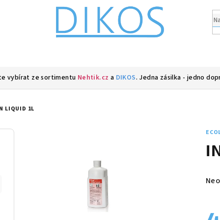
e vybírat ze sortimentu
Nehtik.cz
a
DIKOS
. Jedna zásilka - jedno dop
N LIQUID 1L
ECO
I
Prů
Neo
hod
pro
je