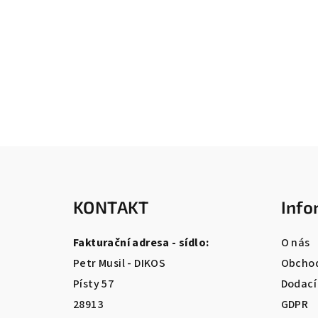
Z
á
KONTAKT
Info
p
a
Fakturační adresa - sídlo:
O nás
t
Petr Musil - DIKOS
Obchod
Písty 57
Dodací
í
28913
GDPR