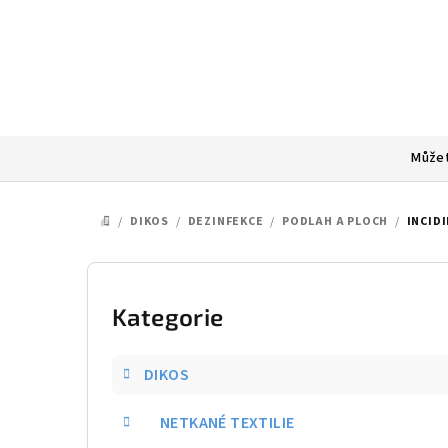
Přejít
na
obsah
Můžet
/
DIKOS
/
DEZINFEKCE
/
PODLAH A PLOCH
/
INCIDI
DOMŮ
P
o
Kategorie
Přeskočit
kategorie
s
DIKOS
t
NETKANÉ TEXTILIE
r