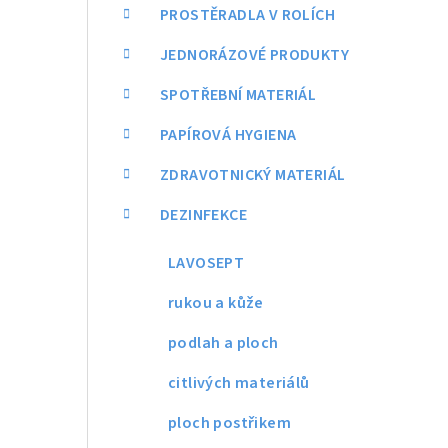
a
PROSTĚRADLA V ROLÍCH
n
JEDNORÁZOVÉ PRODUKTY
n
SPOTŘEBNÍ MATERIÁL
í
PAPÍROVÁ HYGIENA
p
ZDRAVOTNICKÝ MATERIÁL
a
DEZINFEKCE
n
LAVOSEPT
e
rukou a kůže
l
podlah a ploch
citlivých materiálů
ploch postřikem