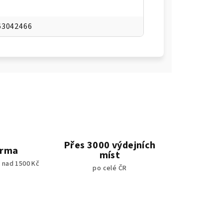
63042466
Přes 3000 výdejních
arma
míst
 nad 1500 Kč
po celé ČR