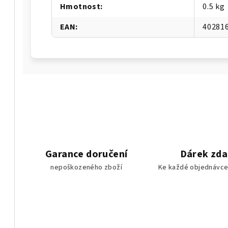
Hmotnost
:
0.5 kg
EAN
:
40281
Garance doručení
Dárek zd
nepoškozeného zboží
Ke každé objednávce