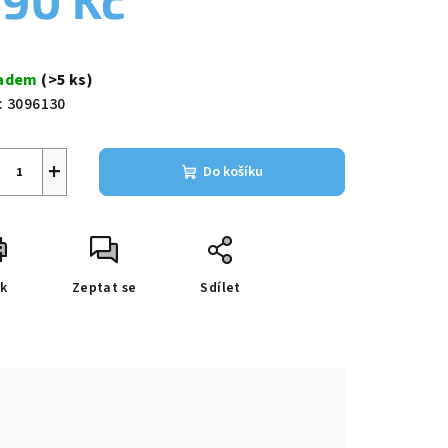
90 Kč
ná
a:
ladem
(>5 ks)
zdiček.
:
3096130
+
Do košíku
sk
Zeptat se
Sdílet
e