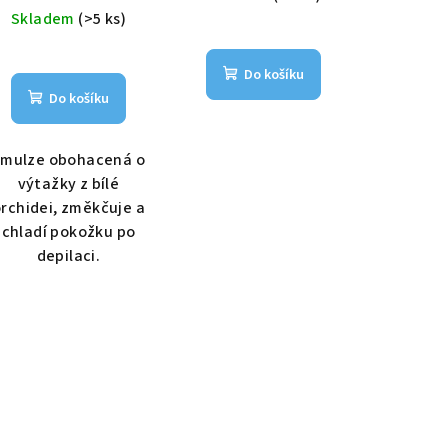
Skladem
(>5 ks)
Do košíku
Do košíku
Emulze obohacená o
výtažky z bílé
rchidei, změkčuje a
chladí pokožku po
depilaci.