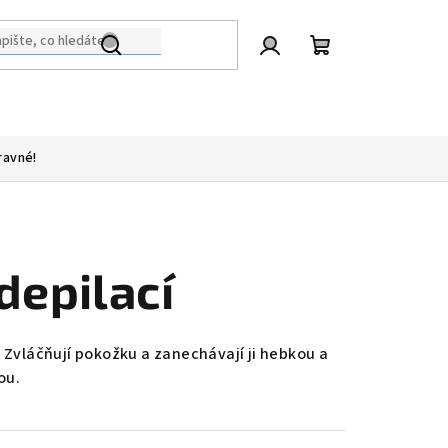
Přihlášení
Nákupní
košík
ravné!
depilací
. Zvláčňují pokožku a zanechávají ji hebkou a
ou.