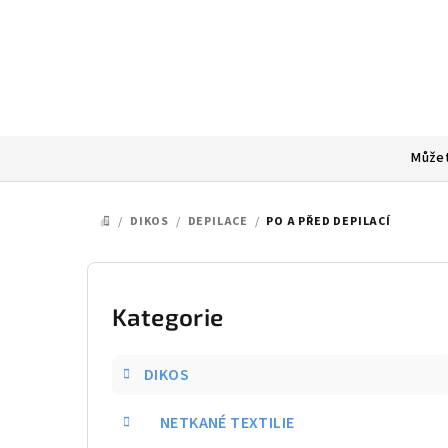
Přejít
na
obsah
Můžet
/
DIKOS
/
DEPILACE
/
PO A PŘED DEPILACÍ
DOMŮ
P
o
Kategorie
Přeskočit
kategorie
s
DIKOS
t
NETKANÉ TEXTILIE
r