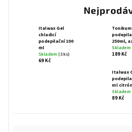
Nejprodáv
Italwax Gel
Tonikum
chladicí
podepila
podepilační 100
250ml, a
ml
Skladem
189 Kč
Skladem
(3 ks)
69 Kč
Italwax 
podepila
ml citró
Skladem
89 Kč