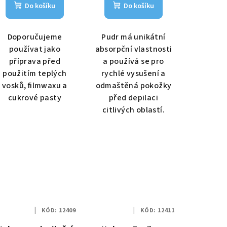
Do košíku
Do košíku
Doporučujeme
Pudr má unikátní
používat jako
absorpční vlastnosti
příprava před
a používá se pro
použitím teplých
rychlé vysušení a
vosků, filmwaxu a
odmaštěná pokožky
cukrové pasty
před depilaci
citlivých oblastí.
KÓD:
12409
KÓD:
12411