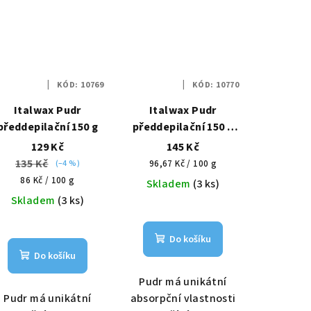
KÓD:
10769
KÓD:
10770
Italwax Pudr
Italwax Pudr
předdepilační 150 g
předdepilační 150 g
mentolový
129 Kč
145 Kč
135 Kč
Měrná
(–4 %)
96,67 Kč / 100 g
Měrná
cena:
86 Kč / 100 g
Skladem
(3 ks)
cena:
Skladem
(3 ks)
Do košíku
Do košíku
Pudr má unikátní
Pudr má unikátní
absorpční vlastnosti