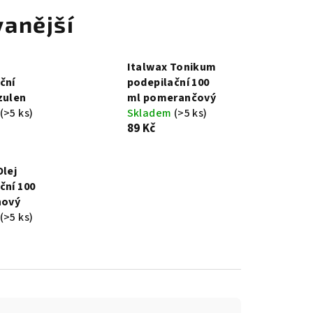
anější
Italwax Tonikum
ční
podepilační 100
zulen
ml pomerančový
(>5 ks)
Skladem
(>5 ks)
89 Kč
Olej
ční 100
nový
(>5 ks)