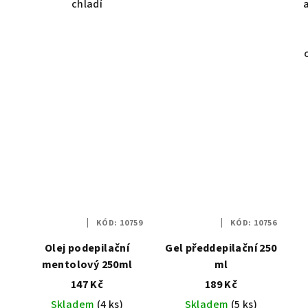
chladí
KÓD:
10759
KÓD:
10756
Olej podepilační
Gel předdepilační 250
mentolový 250ml
ml
147 Kč
189 Kč
Skladem
(4 ks)
Skladem
(5 ks)