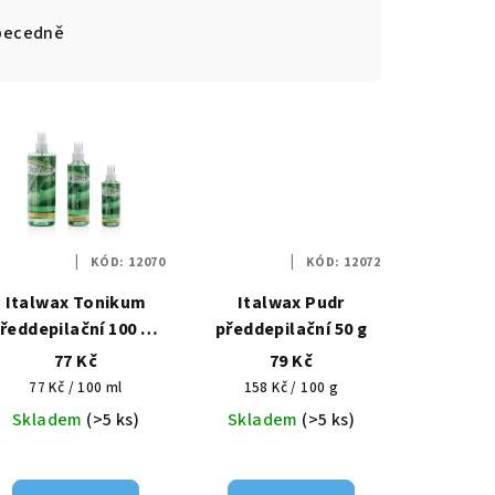
becedně
KÓD:
12070
KÓD:
12072
Italwax Tonikum
Italwax Pudr
ředdepilační 100 ml
předdepilační 50 g
Aloe Vera
77 Kč
79 Kč
Měrná
Měrná
77 Kč / 100 ml
158 Kč / 100 g
cena:
cena:
Skladem
(>5 ks)
Skladem
(>5 ks)