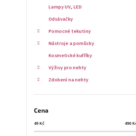
Lampy UV, LED
Odsávačky
Pomocné tekutiny
Nástroje a pomůcky
Kosmetické kufříky
Výživy pro nehty
Zdobení na nehty
Cena
49
Kč
490
K