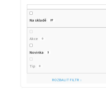
Na skladě
27
Akce
0
Novinka
1
Tip
0
ROZBALIT FILTR