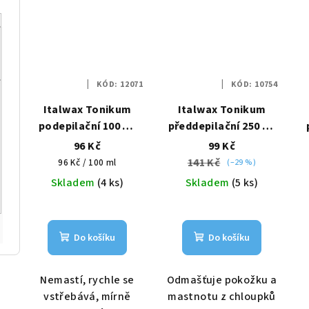
KÓD:
12071
KÓD:
10754
Italwax Tonikum
Italwax Tonikum
podepilační 100 ml
předdepilační 250 ml
Azulen
Aloe Vera
96 Kč
99 Kč
141 Kč
Měrná
96 Kč / 100 ml
(–29 %)
cena:
Skladem
(4 ks)
Skladem
(5 ks)
Do košíku
Do košíku
Nemastí, rychle se
Odmašťuje pokožku a
vstřebává, mírně
mastnotu z chloupků