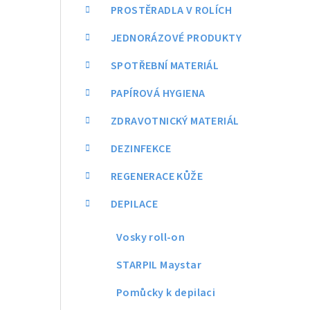
a
PROSTĚRADLA V ROLÍCH
n
JEDNORÁZOVÉ PRODUKTY
n
SPOTŘEBNÍ MATERIÁL
í
PAPÍROVÁ HYGIENA
p
ZDRAVOTNICKÝ MATERIÁL
a
DEZINFEKCE
n
REGENERACE KŮŽE
e
DEPILACE
l
Vosky roll-on
STARPIL Maystar
Pomůcky k depilaci