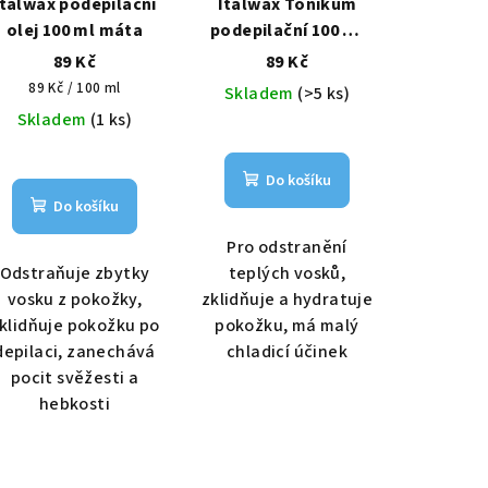
Italwax podepilační
Italwax Tonikum
olej 100 ml máta
podepilační 100 ml
pomerančový
89 Kč
89 Kč
Měrná
89 Kč / 100 ml
Skladem
(>5 ks)
cena:
Skladem
(1 ks)
Do košíku
Do košíku
Pro odstranění
Odstraňuje zbytky
teplých vosků,
vosku z pokožky,
zklidňuje a hydratuje
klidňuje pokožku po
pokožku, má malý
depilaci, zanechává
chladicí účinek
pocit svěžesti a
hebkosti