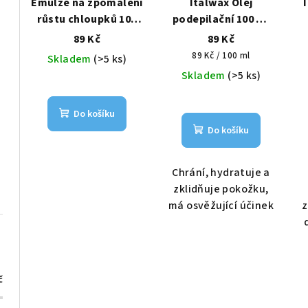
Emulze na zpomalení
Italwax Olej
růstu chloupků 100
podepilační 100 ml
ml
citrónový
89 Kč
89 Kč
Měrná
89 Kč / 100 ml
Skladem
(>5 ks)
cena:
Skladem
(>5 ks)
Do košíku
Do košíku
Chrání, hydratuje a
zklidňuje pokožku,
má osvěžující účinek
z
č