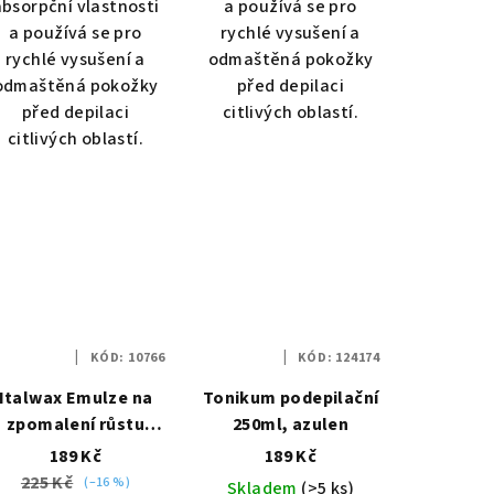
absorpční vlastnosti
a používá se pro
a používá se pro
rychlé vysušení a
rychlé vysušení a
odmaštěná pokožky
odmaštěná pokožky
před depilaci
před depilaci
citlivých oblastí.
citlivých oblastí.
KÓD:
10766
KÓD:
124174
Italwax Emulze na
Tonikum podepilační
zpomalení růstu
250ml, azulen
chloupků 250 ml
189 Kč
189 Kč
225 Kč
(–16 %)
Skladem
(>5 ks)