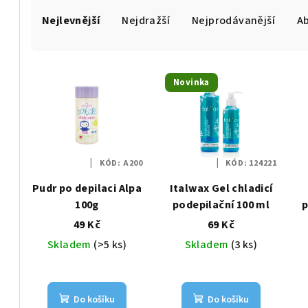
Ř
Nejlevnější
Nejdražší
Nejprodávanější
A
a
z
V
e
Novinka
ý
n
p
í
i
p
KÓD:
A200
KÓD:
124221
s
r
Pudr po depilaci Alpa
Italwax Gel chladicí
p
100g
podepilační 100 ml
p
o
49 Kč
69 Kč
r
d
Skladem
(>5 ks)
Skladem
(3 ks)
o
u
d
k
Do košíku
Do košíku