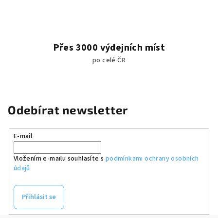
p
i
s
u
Přes 3000 výdejních míst
po celé ČR
Odebírat newsletter
E-mail
Vložením e-mailu souhlasíte s
podmínkami ochrany osobních
údajů
Přihlásit se