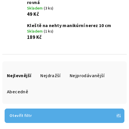
rovná
Skladem
(3 ks)
49 Kč
Kleště na nehty manikúrní nerez 10 cm
Skladem
(1 ks)
189 Kč
Ř
a
Nejlevnější
Nejdražší
Nejprodávanější
z
e
Abecedně
n
í
p
Otevřít filtr
r