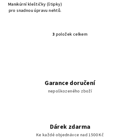
Manikúrní kleštičky (štipky)
pro snadnou úpravu nehtů.
3
položek celkem
O
v
l
á
d
a
c
Garance doručení
í
nepoškozeného zboží
p
r
v
k
y
Dárek zdarma
v
Ke každé objednávce nad 1500 Kč
ý