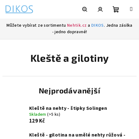
Přejít
na
obsah
Nákupní
Hledat
Přihlášení
Můžete vybírat ze sortimentu
Nehtik.cz
a
DIKOS
. Jedna zásilka
- jedno dopravné!
košík
Kleště a gilotiny
Nejprodávanější
Kleště na nehty - štipky Solingen
Skladem
(>5 ks)
129 Kč
Kleště - gilotina na umělé nehty růžová -