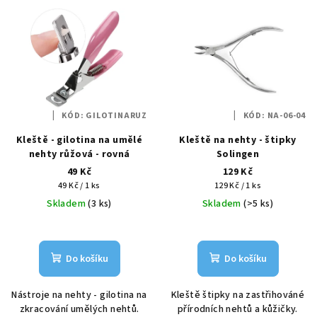
V
o
ý
d
p
u
i
k
s
t
p
ů
KÓD:
GILOTINARUZ
KÓD:
NA-06-04
r
Kleště - gilotina na umělé
Kleště na nehty - štipky
o
nehty růžová - rovná
Solingen
d
49 Kč
129 Kč
u
Měrná
Měrná
49 Kč / 1 ks
129 Kč / 1 ks
k
cena:
cena:
Skladem
(3 ks)
Skladem
(>5 ks)
t
ů
Do košíku
Do košíku
Nástroje na nehty - gilotina na
Kleště štipky na zastřihováné
zkracování umělých nehtů.
přírodních nehtů a kůžičky.