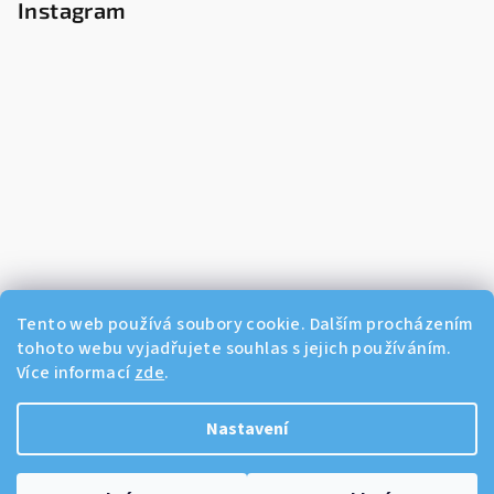
Instagram
Tento web používá soubory cookie. Dalším procházením
tohoto webu vyjadřujete souhlas s jejich používáním.
Více informací
zde
.
Sledovat na Instagramu
Nastavení
Copyright 2026
Dikos Kosmetika
. Všechna práva vyhrazena.