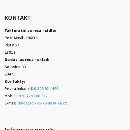
Z
á
p
KONTAKT
a
Fakturační adresa - sídlo:
t
Petr Musil - DIKOS
í
Písty 57
28913
Dodací adresa - sklad:
Sojovice 33
29475
Kontakty:
Pevná linka:
+420 326 921 466
Mobil:
+420 724 760 222
E-mail:
dikos@dikos-kosmetika.cz
Informace pro vás