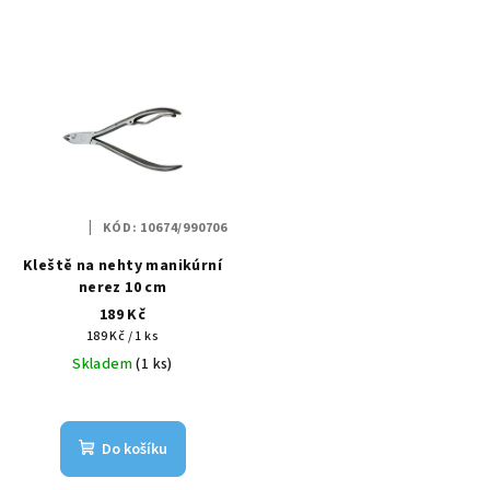
KÓD:
10674/990706
Kleště na nehty manikúrní
nerez 10 cm
189 Kč
Měrná
189 Kč / 1 ks
cena:
Skladem
(1 ks)
Do košíku