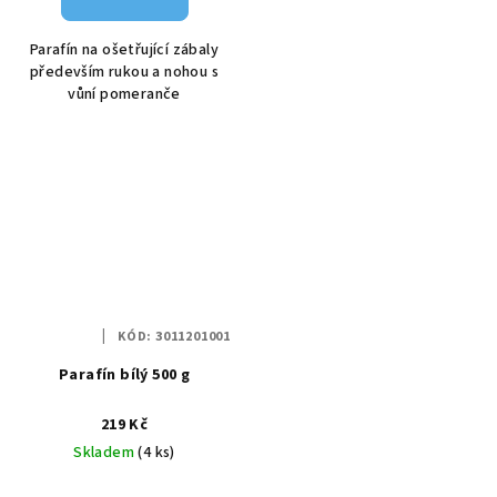
Parafín na ošetřující zábaly
především rukou a nohou s
vůní pomeranče
KÓD:
3011201001
Parafín bílý 500 g
219 Kč
Skladem
(4 ks)