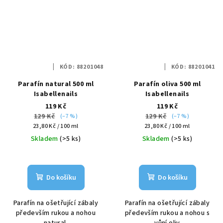
KÓD:
88201048
KÓD:
88201041
Parafín natural 500 ml
Parafín oliva 500 ml
Isabellenails
Isabellenails
119 Kč
119 Kč
129 Kč
129 Kč
(–7 %)
(–7 %)
Měrná
Měrná
23,80 Kč / 100 ml
23,80 Kč / 100 ml
cena:
cena:
Skladem
(>5 ks)
Skladem
(>5 ks)
Do košíku
Do košíku
Parafín na ošetřující zábaly
Parafín na ošetřující zábaly
především rukou a nohou
především rukou a nohou s