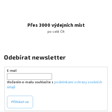
p
i
s
u
Přes 3000 výdejních míst
po celé ČR
Odebírat newsletter
E-mail
Vložením e-mailu souhlasíte s
podmínkami ochrany osobních
údajů
Přihlásit se