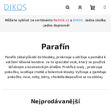
Přejít
na
obsah
Nákupní
Hledat
Přihlášení
Můžete vybírat ze sortimentu
Nehtik.cz
a
DIKOS
. Jedna zásilka
- jedno dopravné!
košík
Parafín
Parafín zábal působí do hloubky, prokrvuje a udržuje a pomáhá k
udržení tělesné kondice. Je to speciální vosk, který se používá
léčebným a kosmetickým účelům. Prohřívá svaly , prokrvuje
pokožku, uvolňuje ztuhlé a bolestivé klouby. Vyživuje a zjemňuje
pokožku. ruce, nohy, lokty, chodidla.Nepoužívá se na obličej.
Nejprodávanější