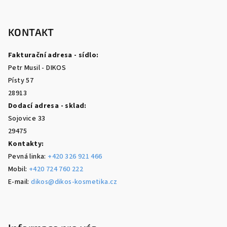
Z
á
p
KONTAKT
a
Fakturační adresa - sídlo:
t
Petr Musil - DIKOS
í
Písty 57
28913
Dodací adresa - sklad:
Sojovice 33
29475
Kontakty:
Pevná linka:
+420 326 921 466
Mobil:
+420 724 760 222
E-mail:
dikos@dikos-kosmetika.cz