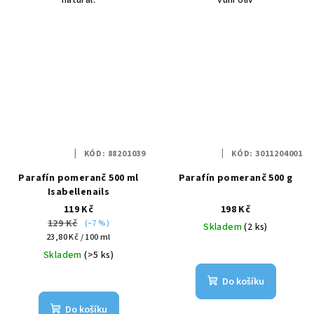
natural.
vůní oliv
KÓD:
88201039
KÓD:
3011204001
Parafín pomeranč 500 ml
Parafín pomeranč 500 g
Isabellenails
119 Kč
198 Kč
129 Kč
(–7 %)
Skladem
(2 ks)
Měrná
23,80 Kč / 100 ml
cena:
Skladem
(>5 ks)
Do košíku
Do košíku