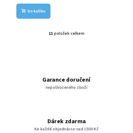
Do košíku
11
položek celkem
O
v
l
á
d
a
c
Garance doručení
í
nepoškozeného zboží
p
r
v
k
y
Dárek zdarma
v
Ke každé objednávce nad 1500 Kč
ý