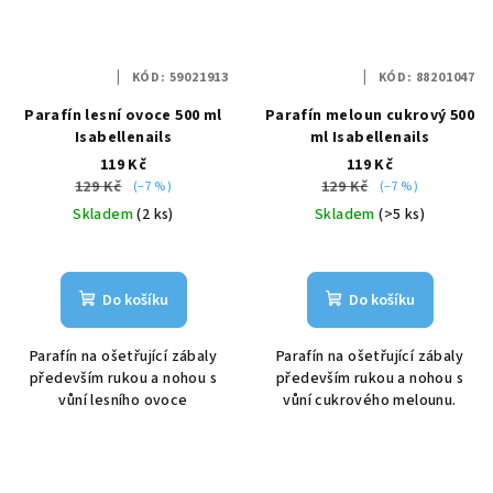
KÓD:
59021913
KÓD:
88201047
Parafín lesní ovoce 500 ml
Parafín meloun cukrový 500
Isabellenails
ml Isabellenails
119 Kč
119 Kč
129 Kč
129 Kč
(–7 %)
(–7 %)
Skladem
(2 ks)
Skladem
(>5 ks)
Do košíku
Do košíku
Parafín na ošetřující zábaly
Parafín na ošetřující zábaly
především rukou a nohou s
především rukou a nohou s
vůní lesního ovoce
vůní cukrového melounu.