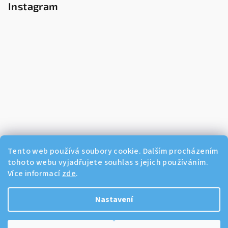
Instagram
Tento web používá soubory cookie. Dalším procházením
tohoto webu vyjadřujete souhlas s jejich používáním.
Více informací
zde
.
Sledovat na Instagramu
Nastavení
Copyright 2026
Dikos Kosmetika
. Všechna práva vyhrazena.