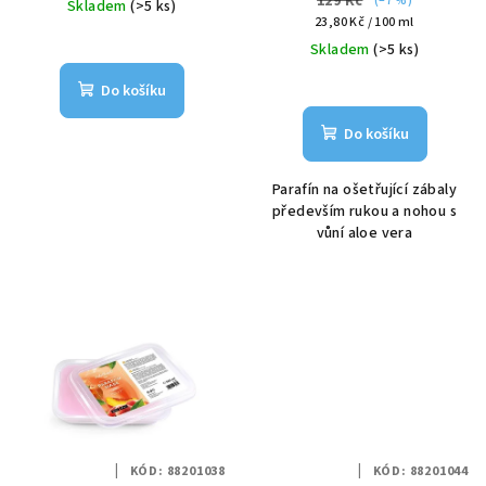
129 Kč
(–7 %)
Skladem
(>5 ks)
k
Měrná
23,80 Kč / 100 ml
cena:
Skladem
(>5 ks)
t
ů
Do košíku
Do košíku
Parafín na ošetřující zábaly
především rukou a nohou s
vůní aloe vera
KÓD:
88201038
KÓD:
88201044