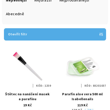
Nejlevnější
Nejdražší
Nejprodávanější
z
e
Abecedně
n
í
p
Otevřít filtr
r
V
o
ý
d
p
u
i
k
s
t
p
ů
KÓD:
1259
KÓD:
88201037
r
Štětec na nanášení masek
Parafín aloe vera 500 ml
o
a parafínu
Isabellenails
d
19 Kč
119 Kč
u