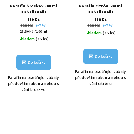
Parafín broskev 500 ml
Parafín citrón 500 ml
Isabellenails
Isabellenails
119 Kč
119 Kč
129 Kč
129 Kč
(–7 %)
(–7 %)
Měrná
23,80 Kč / 100 ml
Skladem
(>5 ks)
cena:
Skladem
(>5 ks)
Do košíku
Do košíku
Parafín na ošetřující zábaly
Parafín na ošetřující zábaly
především rukou a nohou s
především rukou a nohou s
vůní citrónu
vůní broskve