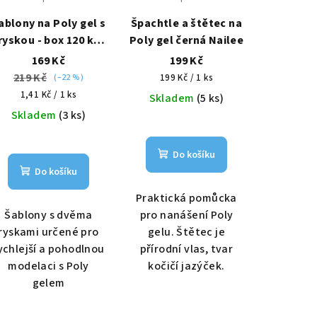
ablony na Poly gel s
Špachtle a štětec na
ryskou - box 120 ks
Poly gel černá Nailee
Nailee
169 Kč
199 Kč
219 Kč
Měrná
(–22 %)
199 Kč / 1 ks
Měrná
cena:
1,41 Kč / 1 ks
Skladem
(5 ks)
cena:
Skladem
(3 ks)
Do košíku
Do košíku
Praktická pomůcka
Šablony s dvěma
pro nanášení Poly
ryskami určené pro
gelu. Štětec je
ychlejší a pohodlnou
přírodní vlas, tvar
modelaci s Poly
kočičí jazýček.
gelem