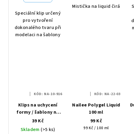
k
ů
Mistička na liquid čirá
S
t
Speciální klip určený
pro vytvoření
d
ů
dokonalého tvaru při
modelaci na šablony
KÓD:
NA-10-916
KÓD:
NA-22-03
Klips na uchycení
Nailee Polygel Liquid
D
formy / šablony na
100 ml
polygel 1ks růžový
39 Kč
99 Kč
Měrná
99 Kč / 100 ml
Skladem
(>5 ks)