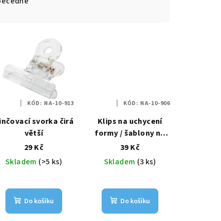
becedně
KÓD:
NA-10-913
KÓD:
NA-10-906
inčovací svorka čirá
Klips na uchycení
větší
formy / šablony na
polygel 1ks
29 Kč
39 Kč
Skladem
(>5 ks)
Skladem
(3 ks)
Do košíku
Do košíku