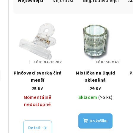
Nejlevnější
Nejdražší
Nejprodávanější
A
a
z
V
e
ý
n
p
í
i
p
KÓD:
NA-10-912
KÓD:
SF-MAS
s
r
Pinčovací svorka čirá
Mistička na liquid
P
p
menší
skleněná
o
25 Kč
29 Kč
r
d
Momentálně
Skladem
(>5 ks)
o
u
nedostupné
d
k
Do košíku
u
t
Detail