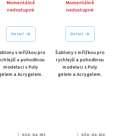
cena:
cena:
Momentálně
Momentálně
nedostupné
nedostupné
Detail
Detail
ablony s mřížkou pro
Šablony s mřížkou pro
ychlejší a pohodlnou
rychlejší a pohodlnou
modelaci s Poly
modelaci s Poly
gelem a Acrygelem.
gelem a Acrygelem.
KÓD:
NA-933
KÓD:
NA-914