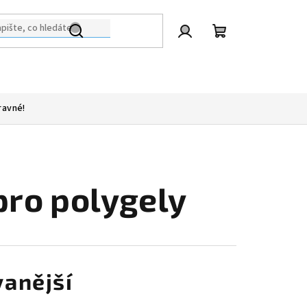
Přihlášení
Nákupní
košík
ravné!
pro polygely
anější