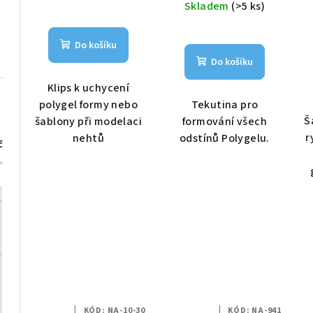
cena:
Skladem
(>5 ks)
Do košíku
Do košíku
Klips k uchycení
polygel formy nebo
Tekutina pro
Š
šablony při modelaci
formování všech
r
nehtů
odstínů Polygelu.
č
KÓD:
NA-10-30
KÓD:
NA-941