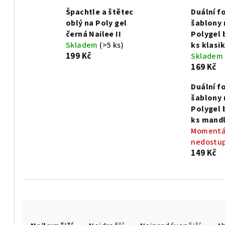
Špachtle a štětec
Duální f
oblý na Poly gel
šablony 
černá Nailee II
Polygel 
Skladem
(>5 ks)
ks klasik
199 Kč
Skladem
169 Kč
Duální f
šablony 
Polygel 
ks mand
Momentá
nedostu
149 Kč
Ř