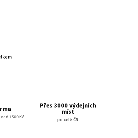
elkem
Přes 3000 výdejních
arma
míst
 nad 1500 Kč
po celé ČR