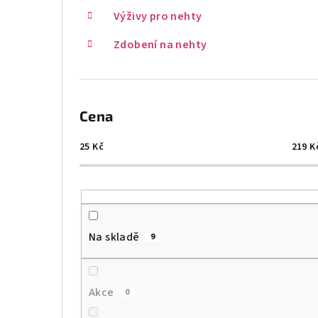
Výživy pro nehty
Zdobení na nehty
Cena
25
Kč
219
K
Na skladě
9
Akce
0