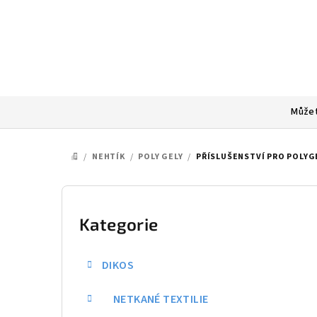
Přejít
na
obsah
Můžet
/
NEHTÍK
/
POLY GELY
/
PŘÍSLUŠENSTVÍ PRO POLYG
DOMŮ
P
o
Kategorie
Přeskočit
kategorie
s
DIKOS
t
NETKANÉ TEXTILIE
r