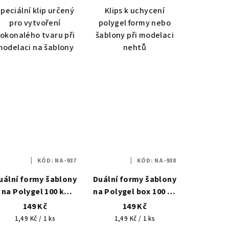
peciální klip určený
Klips k uchycení
pro vytvoření
polygel formy nebo
okonalého tvaru při
šablony při modelaci
modelaci na šablony
nehtů
KÓD:
NA-937
KÓD:
NA-938
uální formy šablony
Duální formy šablony
na Polygel 100 ks
na Polygel box 100 ks
klasik 1
klasik 2
149 Kč
149 Kč
Měrná
Měrná
1,49 Kč / 1 ks
1,49 Kč / 1 ks