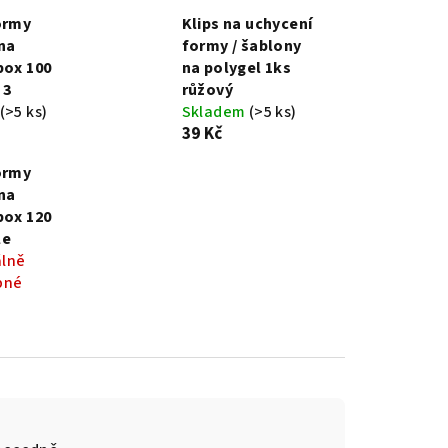
ormy
Klips na uchycení
na
formy / šablony
box 100
na polygel 1ks
 3
růžový
(>5 ks)
Skladem
(>5 ks)
39 Kč
ormy
na
box 120
le
lně
pné