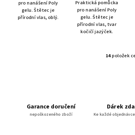
Praktická pomůcka
pro nanášení Poly
pro nanášení Poly
gelu. Štětec je
gelu. Štětec je
přírodní vlas, oblý.
přírodní vlas, tvar
kočičí jazýček.
14
položek c
O
v
l
á
d
a
Garance doručení
Dárek zd
c
nepoškozeného zboží
Ke každé objednávce
í
p