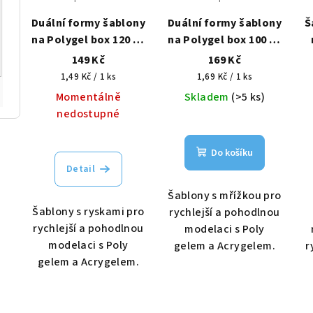
Duální formy šablony
Duální formy šablony
Š
na Polygel box 120 ks
na Polygel box 100 ks
mandle
klasik 3
149 Kč
169 Kč
Měrná
Měrná
1,49 Kč / 1 ks
1,69 Kč / 1 ks
cena:
cena:
Momentálně
Skladem
(>5 ks)
nedostupné
Do košíku
Detail
Šablony s mřížkou pro
Šablony s ryskami pro
rychlejší a pohodlnou
rychlejší a pohodlnou
modelaci s Poly
modelaci s Poly
gelem a Acrygelem.
r
gelem a Acrygelem.