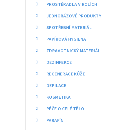
a
PROSTĚRADLA V ROLÍCH
n
JEDNORÁZOVÉ PRODUKTY
n
SPOTŘEBNÍ MATERIÁL
í
PAPÍROVÁ HYGIENA
p
ZDRAVOTNICKÝ MATERIÁL
a
DEZINFEKCE
n
REGENERACE KŮŽE
e
DEPILACE
l
KOSMETIKA
PÉČE O CELÉ TĚLO
PARAFÍN