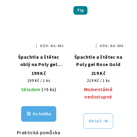
Tip
KÓD:
NA-942
KÓD:
NA-936
Špachtle a štětec
Špachtle a štětec na
oblý na Poly gel
Poly gel Rose Gold
černá Nailee II
199 Kč
219 Kč
Měrná
Měrná
199 Kč / 1 ks
219 Kč / 1 ks
cena:
cena:
Skladem
(>5 ks)
Momentálně
nedostupné
Do košíku
Detail
Praktická pomůcka