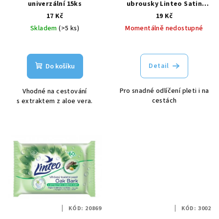
univerzální 15ks
ubrousky Linteo Satin
d
25ks, 1-vrstvé
17 Kč
19 Kč
u
Skladem
(>5 ks)
Momentálně nedostupné
k
t
ů
Detail
Do košíku
Pro snadné odlíčení pleti i na
Vhodné na cestování
cestách
s extraktem z aloe vera.
KÓD:
20869
KÓD:
3002