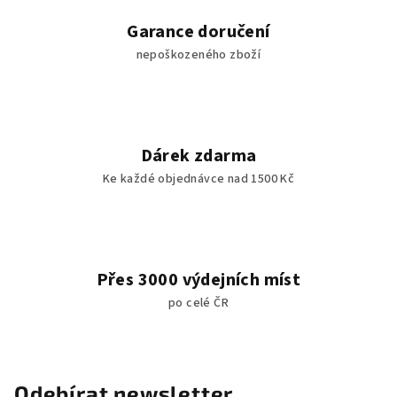
a
c
Garance doručení
í
nepoškozeného zboží
p
r
v
k
y
Dárek zdarma
v
Ke každé objednávce nad 1500 Kč
ý
p
i
s
u
Přes 3000 výdejních míst
po celé ČR
Odebírat newsletter