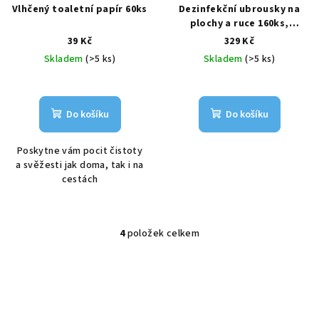
Vlhčený toaletní papír 60ks
Dezinfekční ubrousky na
plochy a ruce 160ks,
180x135 mm
39 Kč
329 Kč
Skladem
(>5 ks)
Skladem
(>5 ks)
Do košíku
Do košíku
Poskytne vám pocit čistoty
a svěžesti jak doma, tak i na
cestách
4
položek celkem
O
v
l
á
d