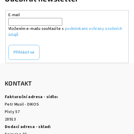
E-mail
Vložením e-mailu souhlasíte s
podmínkami ochrany osobních
údajů
Přihlásit se
Z
á
p
KONTAKT
a
Fakturační adresa - sídlo:
t
Petr Musil - DIKOS
í
Písty 57
28913
Dodací adresa - sklad: