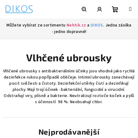
Přejít
na
obsah
Nákupní
Hledat
Přihlášení
Můžete vybírat ze sortimentu
Nehtik.cz
a
DIKOS
. Jedna zásilka
- jedno dopravné!
košík
Vlhčené ubrousky
Vlhčené ubrousky s antibakteriálními účinky jsou vhodné jako rychlá
dezinfekce rukou popřípadě obličeje. Intimní ubrousky zanechávají
pocit svěžesti a čistoty. Dezinfekční utěrky čistí a dezinfikují
plochy. Mají trojí účinek -bakteriální, fungicidní a virucidní.
Odstraňují viry, plísně a bakterie. Neutralizují roztoče koček a pylů
s účinností 98 %. Neobsahují chlor.
Nejprodávanější