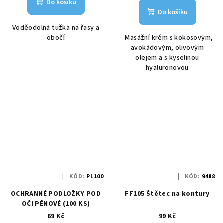
Do košíku
Do košíku
Voděodolná tužka na řasy a
obočí
Masážní krém s kokosovým,
avokádovým, olivovým
olejem a s kyselinou
hyaluronovou
KÓD:
PL100
KÓD:
9488
OCHRANNÉ PODLOŽKY POD
FF105 Štětec na kontury
OČI PĚNOVÉ (100 KS)
69 Kč
99 Kč