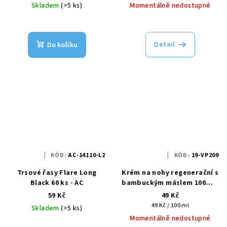
Skladem
(>5 ks)
Momentálně nedostupné
Detail
Do košíku
KÓD:
AC-14110-L2
KÓD:
19-VP209
Trsové řasy Flare Long
Krém na nohy regenerační s
Black 60 ks - AC
bambuckým máslem 100ml -
Vollaré
59 Kč
49 Kč
Měrná
49 Kč / 100 ml
Skladem
(>5 ks)
cena:
Momentálně nedostupné