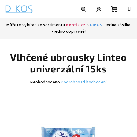
Přejít
na
obsah
Nákupní
Hledat
Přihlášení
Můžete vybírat ze sortimentu
Nehtik.cz
a
DIKOS
. Jedna zásilka
- jedno dopravné!
košík
Vlhčené ubrousky Linteo
univerzální 15ks
Průměrné
Neohodnoceno
Podrobnosti hodnocení
hodnocení
produktu
je
0,0
z
5
hvězdiček.