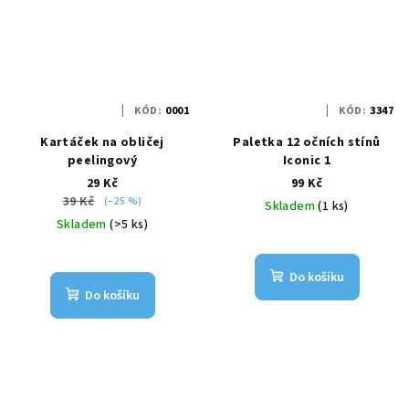
KÓD:
0001
KÓD:
3347
Kartáček na obličej
Paletka 12 očních stínů
peelingový
Iconic 1
29 Kč
99 Kč
39 Kč
(–25 %)
Skladem
(1 ks)
Skladem
(>5 ks)
Do košíku
Do košíku