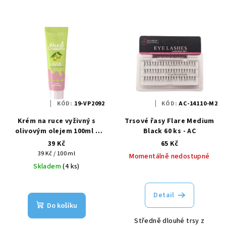
KÓD:
19-VP2092
KÓD:
AC-14110-M2
Krém na ruce vyživný s
Trsové řasy Flare Medium
olivovým olejem 100ml -
Black 60 ks - AC
Vollaré
39 Kč
65 Kč
Měrná
39 Kč / 100 ml
Momentálně nedostupné
cena:
Skladem
(4 ks)
Detail
Do košíku
Středně dlouhé trsy z