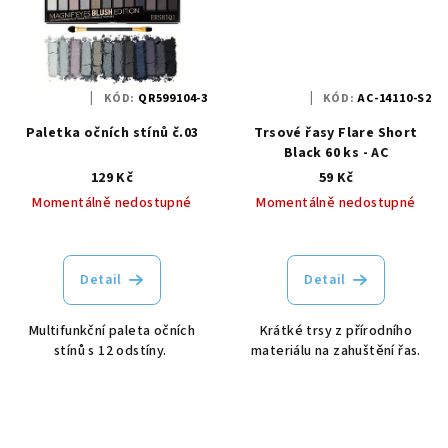
KÓD:
QR599104-3
KÓD:
AC-14110-S2
Paletka očních stínů č.03
Trsové řasy Flare Short
Black 60 ks - AC
129 Kč
59 Kč
Momentálně nedostupné
Momentálně nedostupné
Detail
Detail
Multifunkční paleta očních
Krátké trsy z přírodního
stínů s 12 odstíny.
materiálu na zahuštění řas.