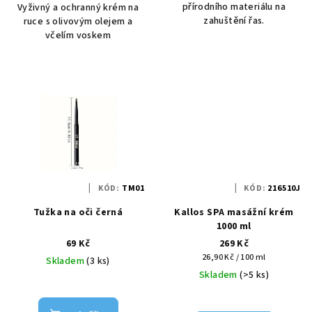
přírodního materiálu na
Vyživný a ochranný krém na
zahuštění řas.
ruce s olivovým olejem a
včelím voskem
KÓD:
TM01
KÓD:
216510J
Tužka na oči černá
Kallos SPA masážní krém
1000 ml
69 Kč
269 Kč
Měrná
26,90 Kč / 100 ml
Skladem
(3 ks)
cena:
Skladem
(>5 ks)