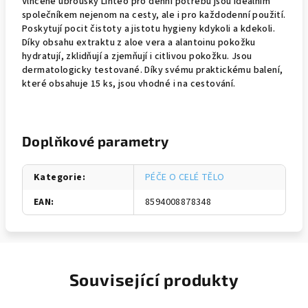
Vlhčené ubrousky Linteo pro denní potřebu jsou ideálním
společníkem nejenom na cesty, ale i pro každodenní použití.
Poskytují pocit čistoty a jistotu hygieny kdykoli a kdekoli.
Díky obsahu extraktu z aloe vera a alantoinu pokožku
hydratují, zklidňují a zjemňují i citlivou pokožku. Jsou
dermatologicky testované. Díky svému praktickému balení,
které obsahuje 15 ks, jsou vhodné i na cestování.
Doplňkové parametry
Kategorie
:
PÉČE O CELÉ TĚLO
EAN
:
8594008878348
Související produkty