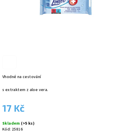
Vhodné na cestování
s extraktem z aloe vera.
17 Kč
Měrná
Skladem
(>5 ks)
cena:
Kód:
25816