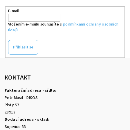
E-mail
Vložením e-mailu souhlasíte s
podmínkami ochrany osobních
údajů
Přihlásit se
Z
á
p
KONTAKT
a
Fakturační adresa - sídlo:
t
Petr Musil - DIKOS
í
Písty 57
28913
Dodací adresa - sklad:
Sojovice 33