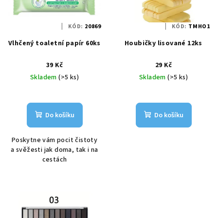
KÓD:
20869
KÓD:
TMHO1
Vlhčený toaletní papír 60ks
Houbičky lisované 12ks
39 Kč
29 Kč
Skladem
(>5 ks)
Skladem
(>5 ks)
Do košíku
Do košíku
Poskytne vám pocit čistoty
a svěžesti jak doma, tak i na
cestách