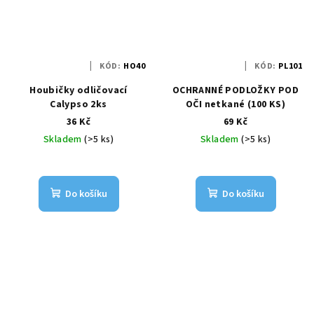
KÓD:
HO40
KÓD:
PL101
Houbičky odličovací
OCHRANNÉ PODLOŽKY POD
Calypso 2ks
OČI netkané (100 KS)
36 Kč
69 Kč
Skladem
(>5 ks)
Skladem
(>5 ks)
Do košíku
Do košíku