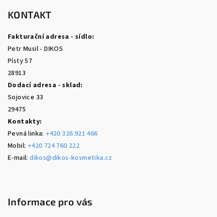
á
p
KONTAKT
a
Fakturační adresa - sídlo:
t
Petr Musil - DIKOS
í
Písty 57
28913
Dodací adresa - sklad:
Sojovice 33
29475
Kontakty:
Pevná linka:
+420 326 921 466
Mobil:
+420 724 760 222
E-mail:
dikos@dikos-kosmetika.cz
Informace pro vás