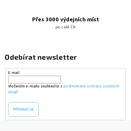
i
s
u
Přes 3000 výdejních míst
po celé ČR
Odebírat newsletter
E-mail
Vložením e-mailu souhlasíte s
podmínkami ochrany osobních
údajů
Přihlásit se
Z