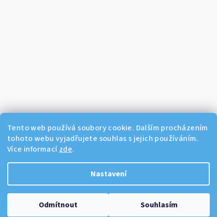
Tento web používá soubory cookie. Dalším procházením
tohoto webu vyjadřujete souhlas s jejich používáním.
Více informací
zde
.
Sledovat na Instagramu
Nastavení
Copyright 2026
Dikos Kosmetika
. Všechna práva vyhrazena.
Odmítnout
Souhlasím
Vytvořil Shoptet