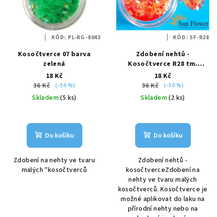
i
k
s
t
p
ů
KÓD:
PL-RG-8043
KÓD:
SF-R28
r
Kosočtverce 07 barva
Zdobení nehtů -
o
zelená
Kosočtverce R28 tm.
d
oranžová
18 Kč
18 Kč
u
36 Kč
36 Kč
(–50 %)
(–50 %)
k
Skladem
(5 ks)
Skladem
(2 ks)
t
ů
Do košíku
Do košíku
Zdobení na nehty ve tvaru
Zdobení nehtů -
malých "kosočtverců
kosočtverceZdobení na
nehty ve tvaru malých
kosočtverců. Kosočtverce je
možné aplikovat do laku na
přírodní nehty nebo na