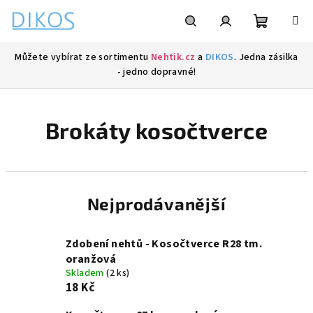
Přejít
na
obsah
Nákupní
Hledat
Přihlášení
Můžete vybírat ze sortimentu
Nehtik.cz
a
DIKOS
. Jedna zásilka
- jedno dopravné!
košík
Brokáty kosočtverce
Nejprodávanější
Zdobení nehtů - Kosočtverce R28 tm.
oranžová
Skladem
(2 ks)
18 Kč