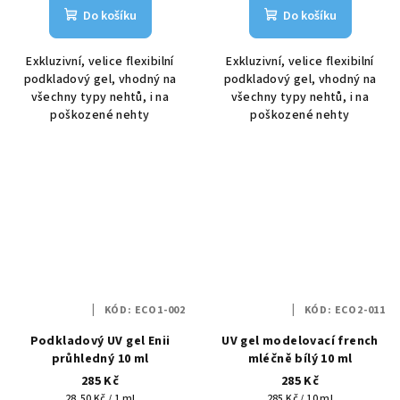
Do košíku
Do košíku
Exkluzivní, velice flexibilní
Exkluzivní, velice flexibilní
podkladový gel, vhodný na
podkladový gel, vhodný na
všechny typy nehtů, i na
všechny typy nehtů, i na
poškozené nehty
poškozené nehty
KÓD:
ECO1-002
KÓD:
ECO2-011
Podkladový UV gel Enii
UV gel modelovací french
průhledný 10 ml
mléčně bílý 10 ml
285 Kč
285 Kč
Měrná
Měrná
28,50 Kč / 1 ml
285 Kč / 10 ml