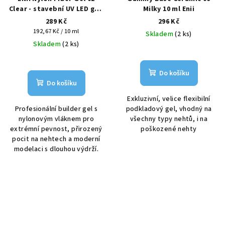
Clear - stavební UV LED gel,
Milky 10 ml Enii
15 ml
289 Kč
296 Kč
Měrná
192,67 Kč / 10 ml
Skladem
(2 ks)
cena:
Skladem
(2 ks)
Do košíku
Do košíku
Exkluzivní, velice flexibilní
Profesionální builder gel s
podkladový gel, vhodný na
nylonovým vláknem pro
všechny typy nehtů, i na
extrémní pevnost, přirozený
poškozené nehty
pocit na nehtech a moderní
modelaci s dlouhou výdrží.