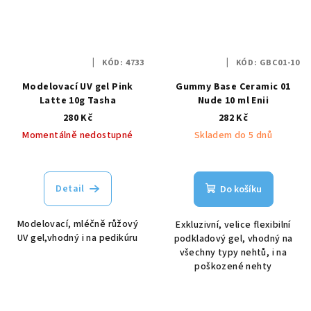
KÓD:
4733
KÓD:
GBC01-10
Modelovací UV gel Pink
Gummy Base Ceramic 01
Latte 10g Tasha
Nude 10 ml Enii
280 Kč
282 Kč
Momentálně nedostupné
Skladem do 5 dnů
Detail
Do košíku
Modelovací, mléčně růžový
Exkluzivní, velice flexibilní
UV gel,vhodný i na pedikúru
podkladový gel, vhodný na
všechny typy nehtů, i na
poškozené nehty