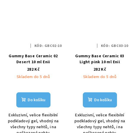
KÓD:
GBC02-10
KÓD:
GBC03-10
Gummy Base Ceramic 02
Gummy Base Ceramic 03
Desert 10 ml Enii
Light pink 10 ml Enii
282 Kč
282 Kč
Skladem do 5 dnů
Skladem do 5 dnů
Do košíku
Do košíku
Exkluzivní, velice flexibilní
Exkluzivní, velice flexibilní
podkladový gel, vhodný na
podkladový gel, vhodný na
všechny typy nehtů, i na
všechny typy nehtů, i na
poškozené nehty
poškozené nehty