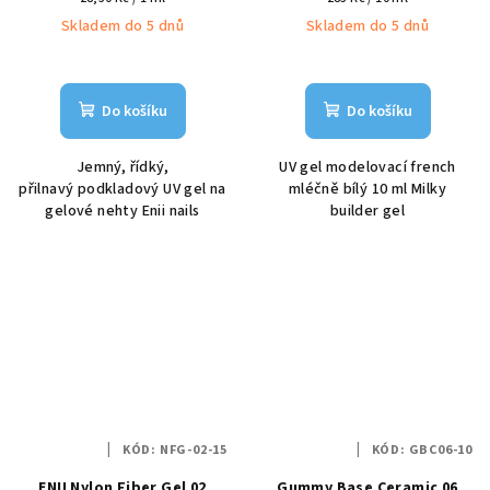
cena:
cena:
Skladem do 5 dnů
Skladem do 5 dnů
Do košíku
Do košíku
Jemný, řídký,
UV gel modelovací french
přilnavý podkladový UV gel na
mléčně bílý 10 ml Milky
gelové nehty Enii nails
builder gel
KÓD:
NFG-02-15
KÓD:
GBC06-10
ENII Nylon Fiber Gel 02
Gummy Base Ceramic 06