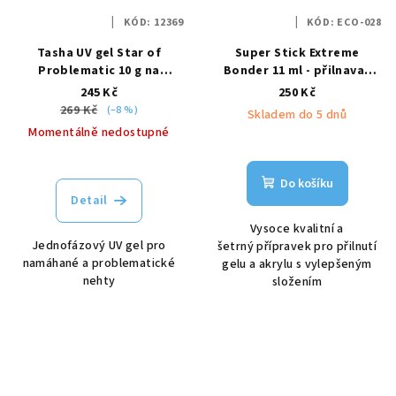
KÓD:
12369
KÓD:
ECO-028
Tasha UV gel Star of
Super Stick Extreme
Problematic 10 g na
Bonder 11 ml - přilnavač
problematické nehty
gelu Enii nails
245 Kč
250 Kč
269 Kč
(–8 %)
Skladem do 5 dnů
Momentálně nedostupné
Do košíku
Detail
Vysoce kvalitní a
Jednofázový UV gel pro
šetrný přípravek pro přilnutí
namáhané a problematické
gelu a akrylu s vylepšeným
nehty
složením