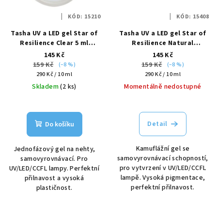
KÓD:
15210
KÓD:
15408
Tasha UV a LED gel Star of
Tasha UV a LED gel Star of
Resilience Clear 5 ml
Resilience Natural
modelovací
Extension kamuflážní 5 ml
145 Kč
145 Kč
159 Kč
159 Kč
(–8 %)
(–8 %)
Měrná
Měrná
290 Kč / 10 ml
290 Kč / 10 ml
cena:
cena:
Skladem
(2 ks)
Momentálně nedostupné
Detail
Do košíku
Kamuflážní gel se
Jednofázový gel na nehty,
samovyrovnávací schopností,
samovyrovnávací. Pro
pro vytvrzení v UV/LED/CCFL
UV/LED/CCFL lampy. Perfektní
lampě. Vysoká pigmentace,
přilnavost a vysoká
perfektní přilnavost.
plastičnost.