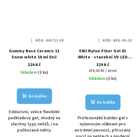
KÓD:
GBC11-10
KÓD:
NFG-01-15
Gummy Base Ceramic 11
ENII Nylon Fiber Gel 01
Snow white 10 ml Enii
White - stavební UV LED
gel, 15 ml
326 Kč
329 Kč
Měrná
219,33 Kč / 10 ml
Skladem
(3 ks)
cena:
Skladem
(2 ks)
Do košíku
Do košíku
Exkluzivní, velice flexibilní
podkladový gel, vhodný na
Profesionální builder gel s
všechny typy nehtů, i na
nylonovým vláknem pro
poškozené nehty
extrémní pevnost, přirozený
pocit na nehtech a moderní