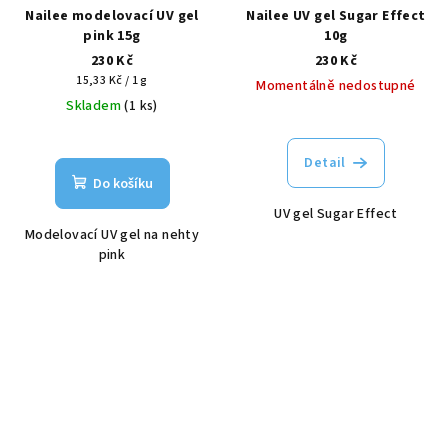
Nailee modelovací UV gel
Nailee UV gel Sugar Effect
pink 15g
10g
230 Kč
230 Kč
Měrná
15,33 Kč / 1 g
Momentálně nedostupné
cena:
Skladem
(1 ks)
Detail
Do košíku
UV gel Sugar Effect
Modelovací UV gel na nehty
pink