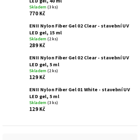
LED gel, 40 ml
Skladem
(3 ks)
770 Kč
ENII Nylon Fiber Gel 02 Clear - stavební UV
LED gel, 15 ml
Skladem
(2 ks)
289 Kč
ENII Nylon Fiber Gel 02 Clear - stavební UV
LED gel, 5 ml
Skladem
(2 ks)
129 Kč
ENII Nylon Fiber Gel 01 White - stavební UV
LED gel, 5 ml
Skladem
(3 ks)
129 Kč
Ř