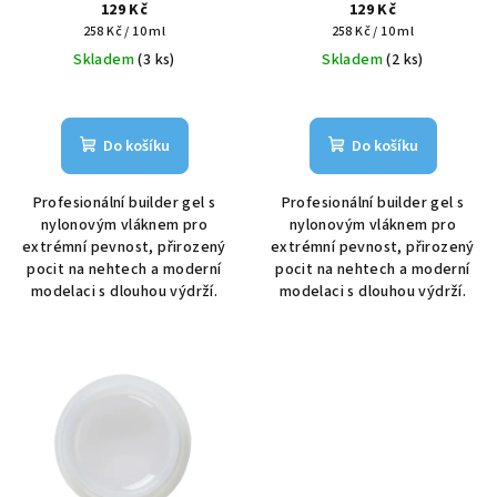
gel, 5 ml
5 ml
129 Kč
129 Kč
u
Měrná
Měrná
258 Kč / 10 ml
258 Kč / 10 ml
k
cena:
cena:
Skladem
(3 ks)
Skladem
(2 ks)
t
ů
Do košíku
Do košíku
Profesionální builder gel s
Profesionální builder gel s
nylonovým vláknem pro
nylonovým vláknem pro
extrémní pevnost, přirozený
extrémní pevnost, přirozený
pocit na nehtech a moderní
pocit na nehtech a moderní
modelaci s dlouhou výdrží.
modelaci s dlouhou výdrží.