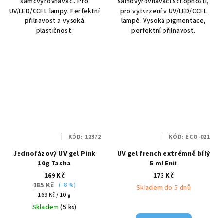
samovyrovnávací. Pro
samovyrovnávací schopností,
UV/LED/CCFL lampy. Perfektní
pro vytvrzení v UV/LED/CCFL
přilnavost a vysoká
lampě. Vysoká pigmentace,
plastičnost.
perfektní přilnavost.
KÓD:
12372
KÓD:
ECO-021
Jednofázový UV gel Pink
UV gel french extrémně bílý
10g Tasha
5 ml Enii
169 Kč
173 Kč
185 Kč
(–8 %)
Skladem do 5 dnů
Měrná
169 Kč / 10 g
cena:
Skladem
(5 ks)