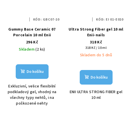
KÓD:
GBC07-10
KÓD:
EI 01-E010
Gummy Base Ceramic 07
Ultra Strong Fiber gel 10 ml
Porcelain 10 ml Enii
Enii-nails
296 Kč
318 Kč
Měrná
318 Kč / 10 ml
Skladem
(2 ks)
cena:
Skladem do 5 dnů
Do košíku
Do košíku
Exkluzivní, velice flexibilní
podkladový gel, vhodný na
ENII ULTRA STRONG FIBER gel
všechny typy nehtů, i na
10 ml
poškozené nehty