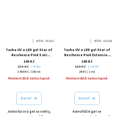
KÓD:
15212
KÓD:
15214
Tasha UV a LED gel Star of
Tasha UV a LED gel Star of
Resilience Pink 5 ml
Resilience Pink Extension
modelovací
kamuflážní 5 ml
145 Kč
145 Kč
159 Kč
169 Kč
(–8 %)
(–14 %)
Měrná
Měrná
2 900 Kč / 100 ml
29 Kč / 1 ml
cena:
cena:
Momentálně nedostupné
Momentálně nedostupné
Detail
Detail
Jednofázový gel na nehty,
Kamuflážní gel se