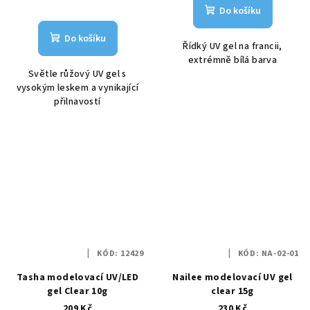
Do košíku
Do košíku
Řídký UV gel na francii,
extrémně bílá barva
Světle růžový UV gel s
vysokým leskem a vynikající
přilnavostí
KÓD:
12429
KÓD:
NA-02-01
Tasha modelovací UV/LED
Nailee modelovací UV gel
gel Clear 10g
clear 15g
209 Kč
230 Kč