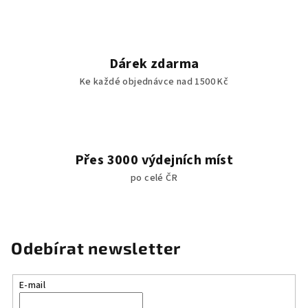
y
v
ý
p
Dárek zdarma
i
Ke každé objednávce nad 1500 Kč
s
u
Přes 3000 výdejních míst
po celé ČR
Odebírat newsletter
E-mail