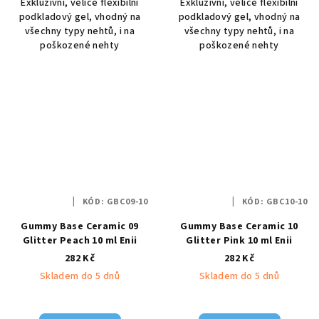
Exkluzivní, velice flexibilní
Exkluzivní, velice flexibilní
podkladový gel, vhodný na
podkladový gel, vhodný na
všechny typy nehtů, i na
všechny typy nehtů, i na
poškozené nehty
poškozené nehty
KÓD:
GBC09-10
KÓD:
GBC10-10
Gummy Base Ceramic 09
Gummy Base Ceramic 10
Glitter Peach 10 ml Enii
Glitter Pink 10 ml Enii
282 Kč
282 Kč
Skladem do 5 dnů
Skladem do 5 dnů