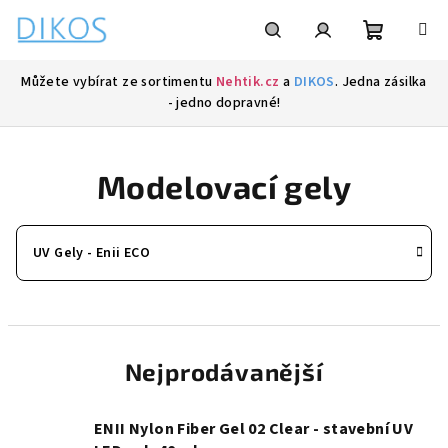
Přejít
na
obsah
Nákupní
Hledat
Přihlášení
Můžete vybírat ze sortimentu
Nehtik.cz
a
DIKOS
. Jedna zásilka
- jedno dopravné!
košík
Modelovací gely
UV Gely - Enii ECO
Nejprodávanější
ENII Nylon Fiber Gel 02 Clear - stavební UV