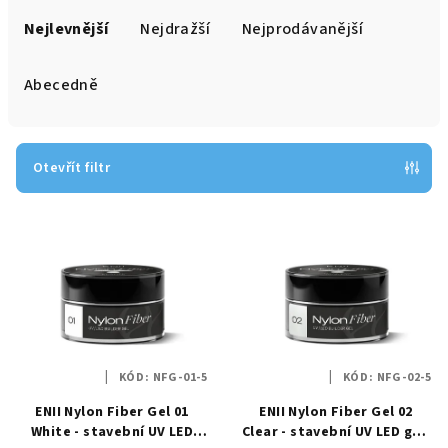
a
Nejlevnější
Nejdražší
Nejprodávanější
z
e
Abecedně
n
í
p
Otevřít filtr
r
V
o
ý
d
p
u
i
k
s
t
p
ů
KÓD:
NFG-01-5
KÓD:
NFG-02-5
r
ENII Nylon Fiber Gel 01
ENII Nylon Fiber Gel 02
o
White - stavební UV LED
Clear - stavební UV LED gel,
d