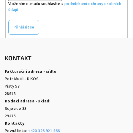
Vložením e-mailu souhlasíte s
podmínkami ochrany osobních
údajů
Přihlásit se
Z
á
p
KONTAKT
a
Fakturační adresa - sídlo:
t
Petr Musil - DIKOS
í
Písty 57
28913
Dodací adresa - sklad:
Sojovice 33
29475
Kontakty:
Pevná linka:
+420 326 921 466