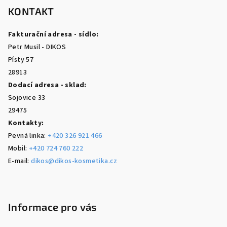
p
KONTAKT
a
Fakturační adresa - sídlo:
t
Petr Musil - DIKOS
í
Písty 57
28913
Dodací adresa - sklad:
Sojovice 33
29475
Kontakty:
Pevná linka:
+420 326 921 466
Mobil:
+420 724 760 222
E-mail:
dikos@dikos-kosmetika.cz
Informace pro vás