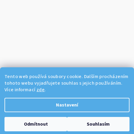
Tento web používá soubory cookie. Dalším procházením
tohoto webu vyjadřujete souhlas s jejich používáním.
Více informací
zde
.
Sledovat na Instagramu
Nastavení
Copyright 2026
Dikos Kosmetika
. Všechna práva vyhrazena.
Odmítnout
Souhlasím
Vytvořil Shoptet