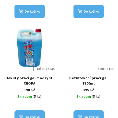
t
ů
Do košíku
Do košíku
KÓD:
28045
KÓD:
S117
Tekutý prací gel modrý 5L
Dezinfekční prací gel
CHOPA
1700ml
198 Kč
395 Kč
Skladem
(5 ks)
Skladem
(5 ks)
Do košíku
Do košíku