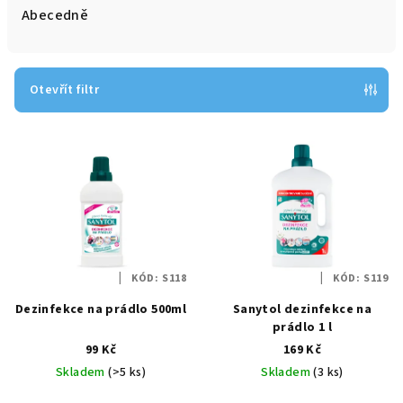
e
Abecedně
n
í
p
Otevřít filtr
r
V
o
ý
d
p
u
i
k
s
t
p
ů
KÓD:
S118
KÓD:
S119
r
Dezinfekce na prádlo 500ml
Sanytol dezinfekce na
o
prádlo 1 l
d
99 Kč
169 Kč
u
Skladem
(>5 ks)
Skladem
(3 ks)
k