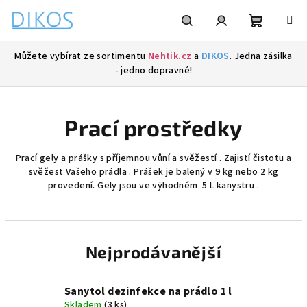
Přejít
na
obsah
Nákupní
Hledat
Přihlášení
Můžete vybírat ze sortimentu
Nehtik.cz
a
DIKOS
. Jedna zásilka
- jedno dopravné!
košík
Prací prostředky
Prací gely a prášky s příjemnou vůní a svěžestí . Zajistí čistotu a
svěžest Vašeho prádla . Prášek je balený v 9 kg nebo 2 kg
provedení. Gely jsou ve výhodném 5 L kanystru .
Nejprodávanější
Sanytol dezinfekce na prádlo 1 l
Skladem
(3 ks)