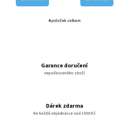
4
položek celkem
O
v
l
á
d
a
c
Garance doručení
í
nepoškozeného zboží
p
r
v
k
y
Dárek zdarma
v
Ke každé objednávce nad 1500 Kč
ý
p