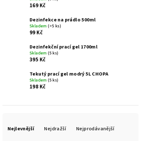
169 Kč
Dezinfekce na prádlo 500ml
Skladem
(>5 ks)
99 Kč
Dezinfekční prací gel 1700ml
Skladem
(5 ks)
395 Kč
Tekutý prací gel modrý 5L CHOPA
Skladem
(5 ks)
198 Kč
Ř
a
Nejlevnější
Nejdražší
Nejprodávanější
z