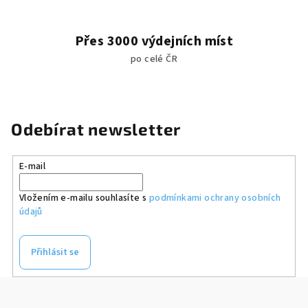
i
s
u
Přes 3000 výdejních míst
po celé ČR
Odebírat newsletter
E-mail
Vložením e-mailu souhlasíte s
podmínkami ochrany osobních
údajů
Přihlásit se
Z
á