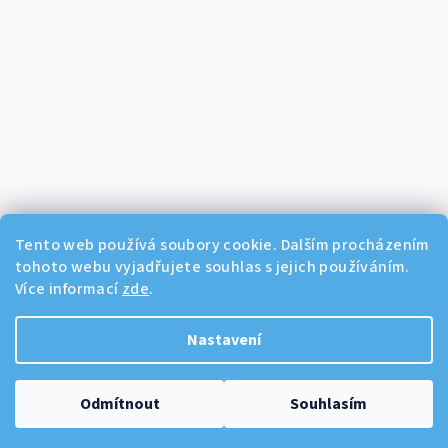
Tento web používá soubory cookie. Dalším procházením
tohoto webu vyjadřujete souhlas s jejich používáním.
Více informací
zde
.
Sledovat na Instagramu
Nastavení
Copyright 2026
Dikos Kosmetika
. Všechna práva vyhrazena.
Odmítnout
Souhlasím
Vytvořil Shoptet