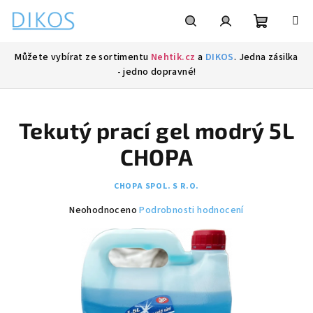
Přejít
na
obsah
Nákupní
Hledat
Přihlášení
Můžete vybírat ze sortimentu
Nehtik.cz
a
DIKOS
. Jedna zásilka
- jedno dopravné!
košík
Tekutý prací gel modrý 5L
CHOPA
CHOPA SPOL. S R.O.
Průměrné
Neohodnoceno
Podrobnosti hodnocení
hodnocení
produktu
je
0,0
z
5
hvězdiček.