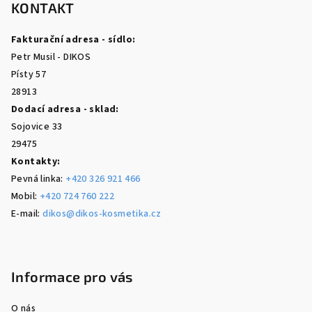
p
KONTAKT
a
Fakturační adresa - sídlo:
t
Petr Musil - DIKOS
í
Písty 57
28913
Dodací adresa - sklad:
Sojovice 33
29475
Kontakty:
Pevná linka:
+420 326 921 466
Mobil:
+420 724 760 222
E-mail:
dikos@dikos-kosmetika.cz
Informace pro vás
O nás