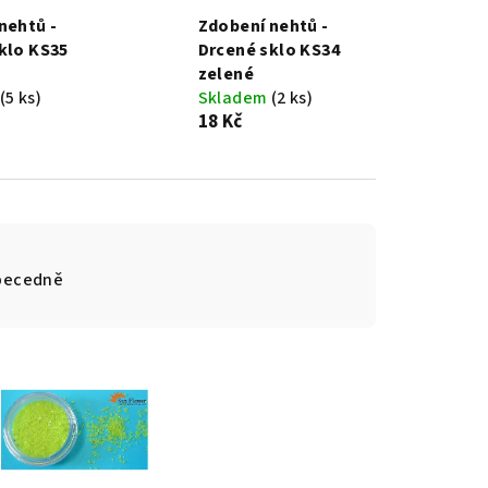
nehtů -
Zdobení nehtů -
klo KS35
Drcené sklo KS34
zelené
(5 ks)
Skladem
(2 ks)
18 Kč
becedně