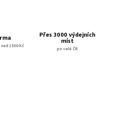
Přes 3000 výdejních
arma
míst
 nad 1500 Kč
po celé ČR