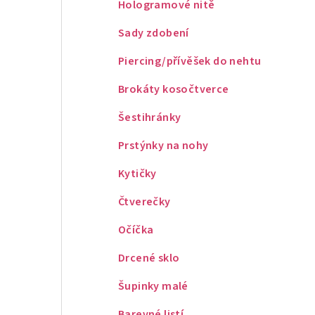
Hologramové nitě
Sady zdobení
Piercing/přívěšek do nehtu
Brokáty kosočtverce
Šestihránky
Prstýnky na nohy
Kytičky
Čtverečky
Očíčka
Drcené sklo
Šupinky malé
Barevné listí