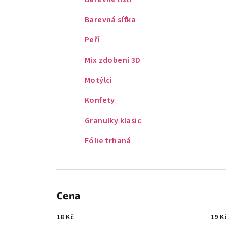
Barevná síťka
Peří
Mix zdobení 3D
Motýlci
Konfety
Granulky klasic
Fólie trhaná
Cena
18
Kč
19
K