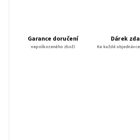
l
á
d
a
Garance doručení
Dárek zd
c
nepoškozeného zboží
Ke každé objednávce
í
p
r
v
k
y
v
ý
p
i
s