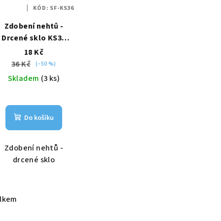
KÓD:
SF-KS36
Zdobení nehtů -
Drcené sklo KS36
okrové
18 Kč
36 Kč
(–50 %)
Skladem
(3 ks)
Do košíku
Zdobení nehtů -
drcené sklo
elkem