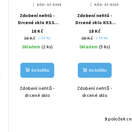
i
p
KÓD:
SF-KS34
KÓD:
SF-KS35
s
r
Zdobení nehtů -
Zdobení nehtů -
p
Drcené sklo KS34
Drcené sklo KS35
o
zelené
žluté
18 Kč
18 Kč
r
d
36 Kč
36 Kč
(–50 %)
(–50 %)
o
u
Skladem
(2 ks)
Skladem
(5 ks)
d
k
u
t
Do košíku
Do košíku
k
ů
t
Zdobení nehtů -
Zdobení nehtů -
drcené sklo
drcené sklo
ů
3
položek c
O
v