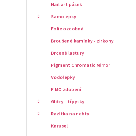
Nail art pásek
Samolepky
Folie ozdobná
Broušené kamínky - zirkony
Drcené lastury
Pigment Chromatic Mirror
Vodolepky
FIMO zdobení
Glitry - třpytky
Razítka na nehty
Karusel