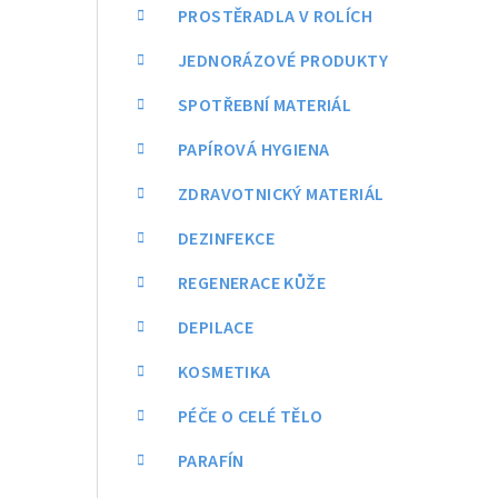
a
PROSTĚRADLA V ROLÍCH
n
JEDNORÁZOVÉ PRODUKTY
n
SPOTŘEBNÍ MATERIÁL
í
PAPÍROVÁ HYGIENA
p
ZDRAVOTNICKÝ MATERIÁL
a
DEZINFEKCE
n
REGENERACE KŮŽE
e
DEPILACE
l
KOSMETIKA
PÉČE O CELÉ TĚLO
PARAFÍN