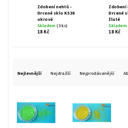
Zdobení nehtů -
Zdobení 
Drcené sklo KS36
Drcené s
okrové
žluté
Skladem
(3 ks)
Skladem
18 Kč
18 Kč
Ř
Nejlevnější
Nejdražší
Nejprodávanější
A
a
z
V
e
ý
n
p
í