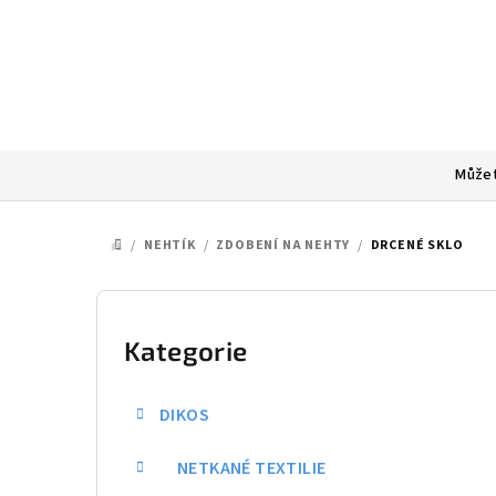
Přejít
na
obsah
Můžet
/
NEHTÍK
/
ZDOBENÍ NA NEHTY
/
DRCENÉ SKLO
DOMŮ
P
o
Kategorie
Přeskočit
kategorie
s
DIKOS
t
NETKANÉ TEXTILIE
r