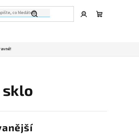
Přihlášení
Nákupní
košík
ravné!
 sklo
anější