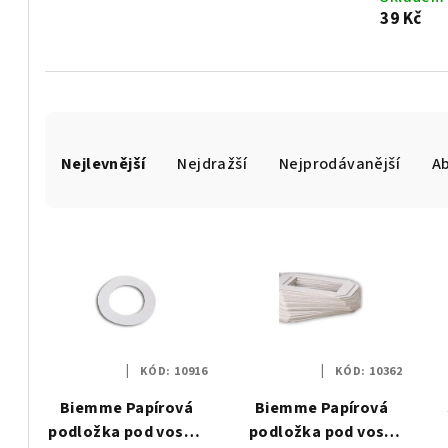
39 Kč
Ř
Nejlevnější
Nejdražší
Nejprodávanější
A
a
z
V
e
ý
n
p
í
i
p
KÓD:
10916
KÓD:
10362
s
r
Biemme Papírová
Biemme Papírová
p
podložka pod vosk v
podložka pod vosk
o