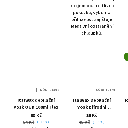
pro jemnou a citlivou
pokožku, výborná
přilnavost zajišťuje
efektivní odstranění
chloupků.
KÓD:
16079
KÓD:
10174
Italwax depilační
Italwax Depilační
R
vosk OUD 100ml Flex
vosk přírodní
medový 100g
39 Kč
39 Kč
54 Kč
45 Kč
(–27 %)
(–13 %)