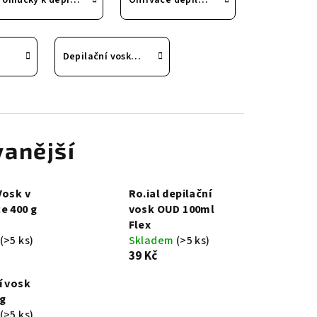
Pomůcky k depilaci
Ohřívače depilačního vosku
Depilační vosky a pasty
anější
Vosk v
Ro.ial depilační
e 400 g
vosk OUD 100ml
Flex
(>5 ks)
Skladem
(>5 ks)
39 Kč
í vosk
0g
(>5 ks)