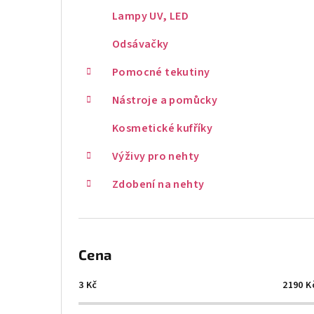
Lampy UV, LED
Odsávačky
Pomocné tekutiny
Nástroje a pomůcky
Kosmetické kufříky
Výživy pro nehty
Zdobení na nehty
Cena
3
Kč
2190
K