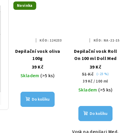
Novinka
KÓD:
124233
KÓD:
NA-21-15
Depilační vosk oliva
Depilační vosk Roll
100g
On 100 ml Doll Med
39 Kč
39 Kč
51 Kč
(–23 %)
Skladem
(>5 ks)
Měrná
39 Kč / 100 ml
cena:
Skladem
(>5 ks)
Do košíku
Do košíku
Vosk na depilaci Med,