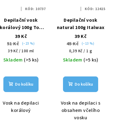
KÓD:
10737
KÓD:
12415
Depilační vosk
Depilační vosk
korálový 100g Top
natural 100g Italwax
formula Italwax
39 Kč
39 Kč
51 Kč
45 Kč
(–23 %)
(–13 %)
Měrná
Měrná
39 Kč / 100 ml
0,39 Kč / 1 g
cena:
cena:
Skladem
(>5 ks)
Skladem
(>5 ks)
Do košíku
Do košíku
Vosk na depilaci
Vosk na depilaci s
korálový
obsahem včelího
vosku