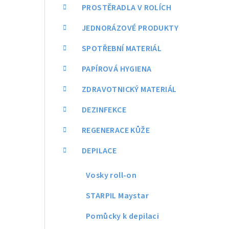
a
PROSTĚRADLA V ROLÍCH
n
JEDNORÁZOVÉ PRODUKTY
n
SPOTŘEBNÍ MATERIÁL
í
PAPÍROVÁ HYGIENA
p
ZDRAVOTNICKÝ MATERIÁL
a
DEZINFEKCE
n
REGENERACE KŮŽE
e
DEPILACE
l
Vosky roll-on
STARPIL Maystar
Pomůcky k depilaci