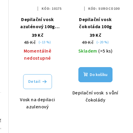
KÓD:
10175
KÓD:
SUROCO100
Depilační vosk
Depilační vosk
azulénový 100g
čokoláda 100g
Italwax
39 Kč
39 Kč
45 Kč
49 Kč
(–13 %)
(–20 %)
Momentálně
Skladem
(>5 ks)
nedostupné
Do košíku
Detail
Depilační vosk s vůní
Vosk na depilaci
čokolády
azulenový
č