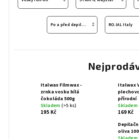
Vosky roll-on
STARPIL Maystar
Po a před depilací
RO.IAL Italy
Nejprodáv
Italwax Filmwax -
Italwax 
zrnka vosku bílá
plechovc
čokoláda 500g
přírodní
Skladem
(>5 ks)
Skladem
195 Kč
169 Kč
Depilačn
oliva 10
Skladem