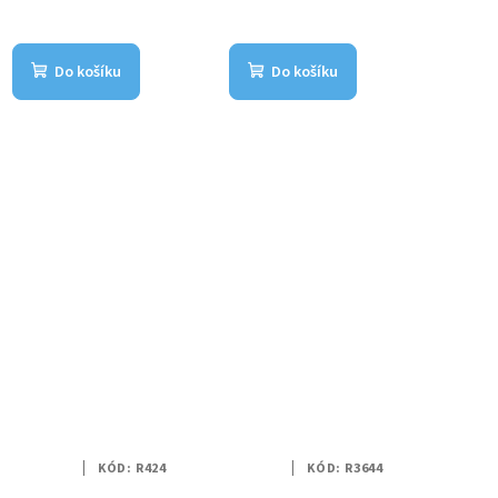
Do košíku
Do košíku
KÓD:
R424
KÓD:
R3644