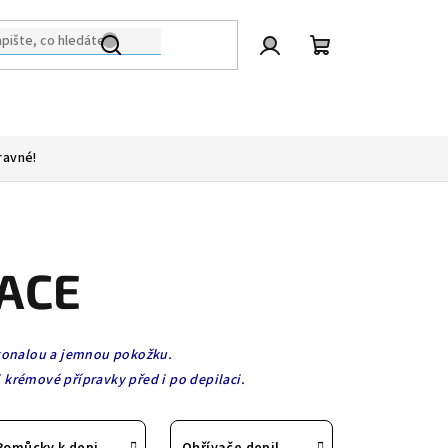
Přihlášení
Nákupní
košík
ravné!
ACE
okonalou a jemnou pokožku.
i krémové přípravky před i po depilaci.