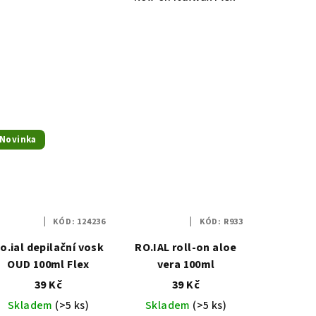
Novinka
KÓD:
124236
KÓD:
R933
o.ial depilační vosk
RO.IAL roll-on aloe
OUD 100ml Flex
vera 100ml
39 Kč
39 Kč
Skladem
(>5 ks)
Skladem
(>5 ks)