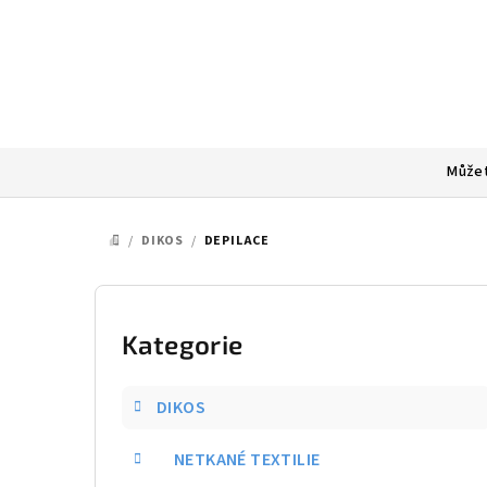
Přejít
na
obsah
Můžet
/
DIKOS
/
DEPILACE
DOMŮ
P
o
Kategorie
Přeskočit
kategorie
s
DIKOS
t
NETKANÉ TEXTILIE
r