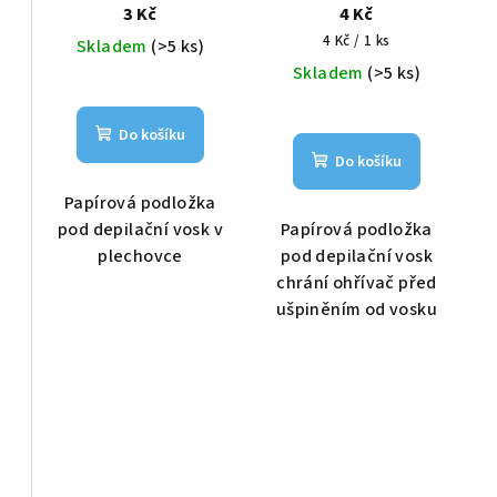
plechovce 1 ks
do MONO ohřívače 1
3 Kč
4 Kč
r
d
ks
Měrná
4 Kč / 1 ks
Skladem
(>5 ks)
o
cena:
u
Skladem
(>5 ks)
d
k
Do košíku
u
t
Do košíku
k
ů
Papírová podložka
t
pod depilační vosk v
Papírová podložka
plechovce
pod depilační vosk
ů
chrání ohřívač před
ušpiněním od vosku