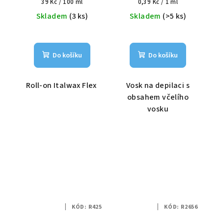
Měrná
Měrná
39 Kč / 100 ml
0,39 Kč / 1 ml
cena:
cena:
Skladem
(3 ks)
Skladem
(>5 ks)
Do košíku
Do košíku
Roll-on Italwax Flex
Vosk na depilaci s
obsahem včelího
vosku
KÓD:
R425
KÓD:
R2656