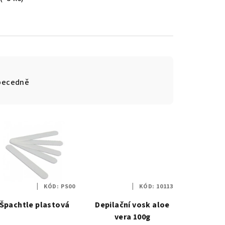
becedně
KÓD:
PS00
KÓD:
10113
Špachtle plastová
Depilační vosk aloe
vera 100g