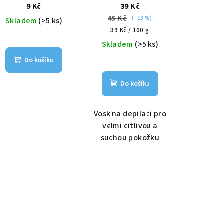
9 Kč
39 Kč
45 Kč
(–13 %)
Skladem
(>5 ks)
Měrná
39 Kč / 100 g
cena:
Skladem
(>5 ks)
Do košíku
Do košíku
Vosk na depilaci pro
velmi citlivou a
suchou pokožku