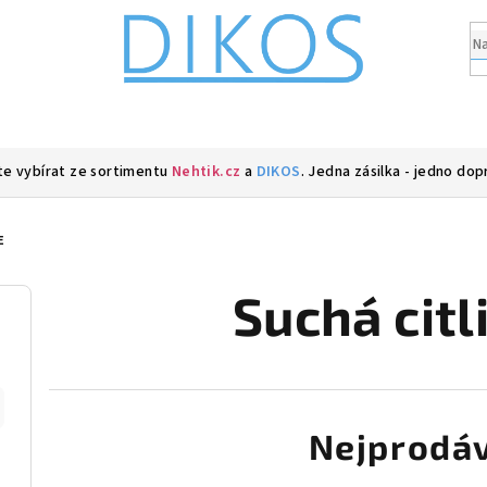
e vybírat ze sortimentu
Nehtik.cz
a
DIKOS
. Jedna zásilka - jedno dop
E
Suchá citl
Nejprodáv