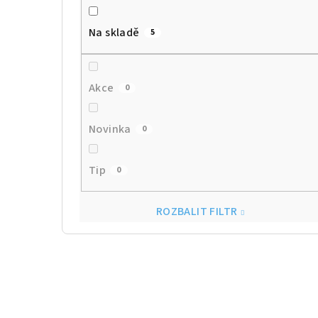
Na skladě
5
Akce
0
Novinka
0
Tip
0
ROZBALIT FILTR