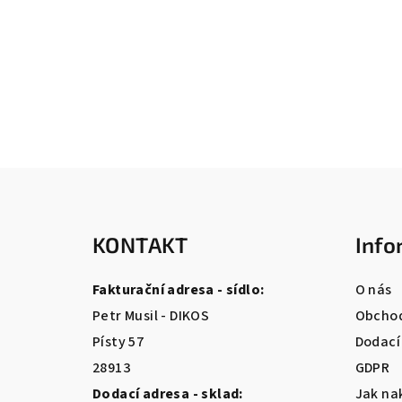
Z
á
KONTAKT
Info
p
a
Fakturační adresa - sídlo:
O nás
t
Petr Musil - DIKOS
Obchod
Písty 57
Dodací
í
28913
GDPR
Dodací adresa - sklad:
Jak na