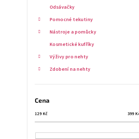
Odsávačky
Pomocné tekutiny
Nástroje a pomůcky
Kosmetické kufříky
Výživy pro nehty
Zdobení na nehty
Cena
129
Kč
399
K