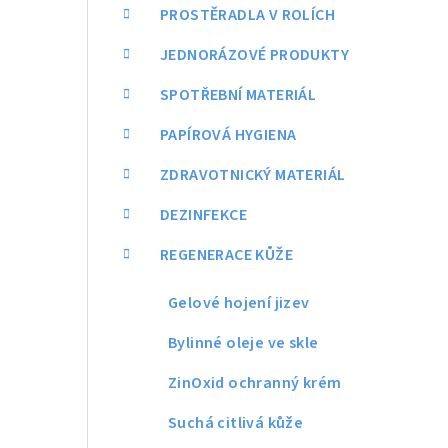
a
PROSTĚRADLA V ROLÍCH
n
JEDNORÁZOVÉ PRODUKTY
n
SPOTŘEBNÍ MATERIÁL
í
PAPÍROVÁ HYGIENA
p
ZDRAVOTNICKÝ MATERIÁL
a
DEZINFEKCE
n
REGENERACE KŮŽE
e
Gelové hojení jizev
l
Bylinné oleje ve skle
ZinOxid ochranný krém
Suchá citlivá kůže