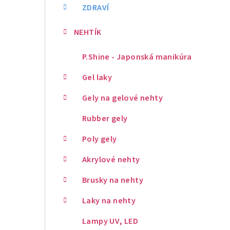
ZDRAVÍ
NEHTÍK
P.Shine - Japonská manikúra
Gel laky
Gely na gelové nehty
Rubber gely
Poly gely
Akrylové nehty
Brusky na nehty
Laky na nehty
Lampy UV, LED