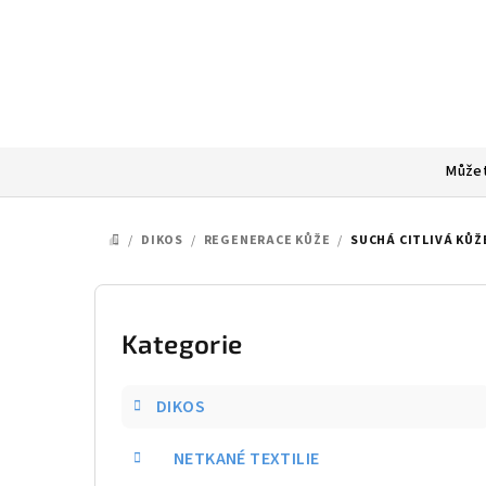
Přejít
na
obsah
Můžet
/
DIKOS
/
REGENERACE KŮŽE
/
SUCHÁ CITLIVÁ KŮŽ
DOMŮ
P
o
Kategorie
Přeskočit
kategorie
s
DIKOS
t
NETKANÉ TEXTILIE
r