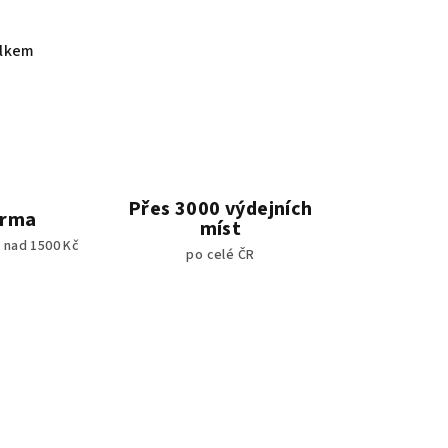
elkem
Přes 3000 výdejních
arma
míst
 nad 1500 Kč
po celé ČR