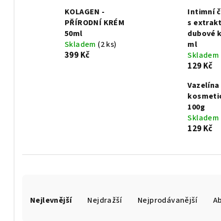
KOLAGEN -
Intimní č
PŘÍRODNÍ KRÉM
s extrak
50ml
dubové k
Skladem
(2 ks)
ml
399 Kč
Skladem
129 Kč
Vazelína
kosmetic
100g
Skladem
129 Kč
Ř
Nejlevnější
Nejdražší
Nejprodávanější
A
a