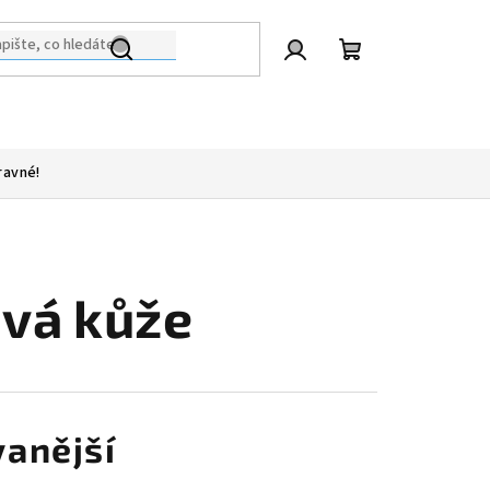
Přihlášení
Nákupní
košík
ravné!
ivá kůže
anější