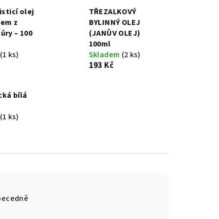
isticí olej
TŘEZALKOVÝ
tem z
BYLINNÝ OLEJ
ůry – 100
(JANŮV OLEJ)
100ml
(1 ks)
Skladem
(2 ks)
193 Kč
ká bílá
(1 ks)
becedně