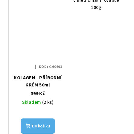
t
v medicinální kvalitě
100g
ů
KÓD:
G60691
KOLAGEN - PŘÍRODNÍ
KRÉM 50ml
399 Kč
Skladem
(2 ks)
Do košíku