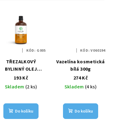
KÓD:
G005
KÓD:
V060194
TŘEZALKOVÝ
Vazelína kosmetická
BYLINNÝ OLEJ
bílá 300g
JANŮV OLEJ) 100ml
193 Kč
274 Kč
Skladem
(2 ks)
Skladem
(4 ks)
Do košíku
Do košíku