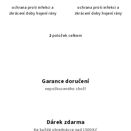
ochrana proti infekci a
ochrana proti infekci a
zkrácení doby hojení rány
zkrácení doby hojení rány
2
položek celkem
O
v
l
á
d
a
c
Garance doručení
í
nepoškozeného zboží
p
r
v
k
y
Dárek zdarma
v
Ke každé objednávce nad 1500 Kč