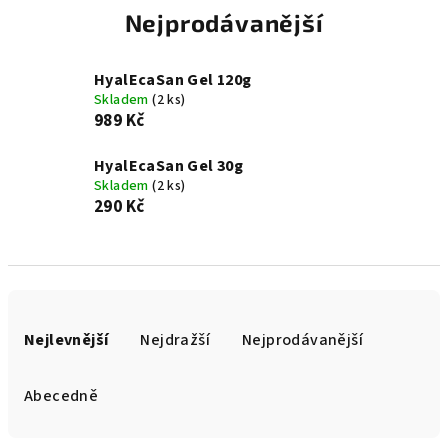
Nejprodávanější
HyalEcaSan Gel 120g
Skladem
(2 ks)
989 Kč
HyalEcaSan Gel 30g
Skladem
(2 ks)
290 Kč
Ř
a
Nejlevnější
Nejdražší
Nejprodávanější
z
e
Abecedně
n