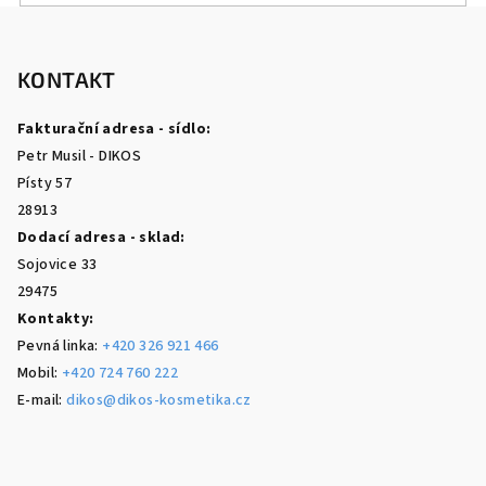
Z
á
p
KONTAKT
a
Fakturační adresa - sídlo:
t
Petr Musil - DIKOS
í
Písty 57
28913
Dodací adresa - sklad:
Sojovice 33
29475
Kontakty:
Pevná linka:
+420 326 921 466
Mobil:
+420 724 760 222
E-mail:
dikos@dikos-kosmetika.cz