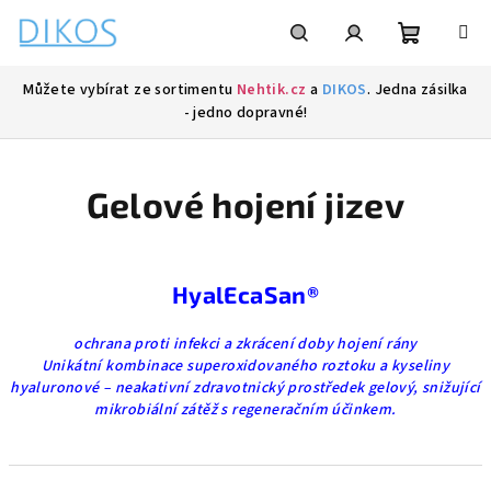
Přejít
na
obsah
Nákupní
Hledat
Přihlášení
Můžete vybírat ze sortimentu
Nehtik.cz
a
DIKOS
. Jedna zásilka
- jedno dopravné!
košík
Gelové hojení jizev
HyalEcaSan®
ochrana proti infekci a zkrácení doby hojení rány
Unikátní kombinace superoxidovaného roztoku a kyseliny
hyaluronové – neakativní zdravotnický prostředek gelový, snižující
mikrobiální zátěž s regeneračním účinkem.