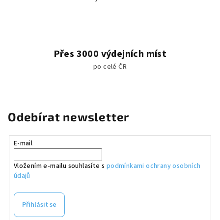
ý
p
i
s
u
Přes 3000 výdejních míst
po celé ČR
Odebírat newsletter
E-mail
Vložením e-mailu souhlasíte s
podmínkami ochrany osobních
údajů
Přihlásit se