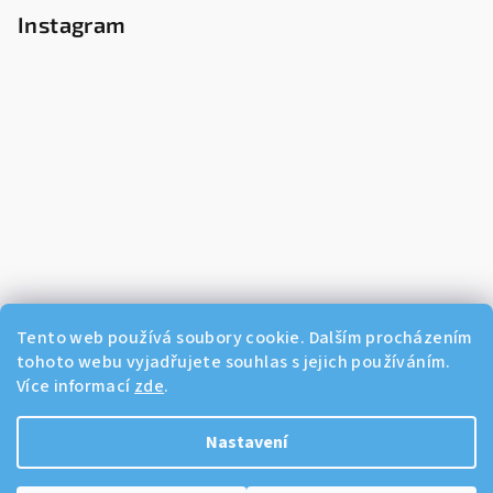
Instagram
Tento web používá soubory cookie. Dalším procházením
tohoto webu vyjadřujete souhlas s jejich používáním.
Více informací
zde
.
Sledovat na Instagramu
Nastavení
Copyright 2026
Dikos Kosmetika
. Všechna práva vyhrazena.