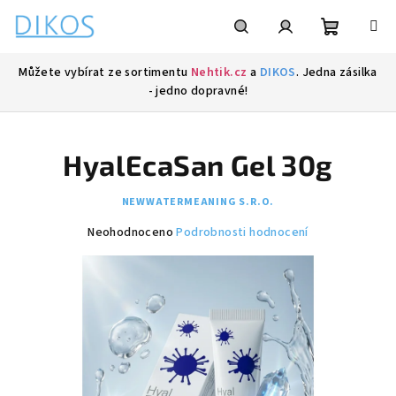
Přejít
na
obsah
Nákupní
Hledat
Přihlášení
Můžete vybírat ze sortimentu
Nehtik.cz
a
DIKOS
. Jedna zásilka
- jedno dopravné!
košík
HyalEcaSan Gel 30g
NEWWATERMEANING S.R.O.
Průměrné
Neohodnoceno
Podrobnosti hodnocení
hodnocení
produktu
je
0,0
z
5
hvězdiček.