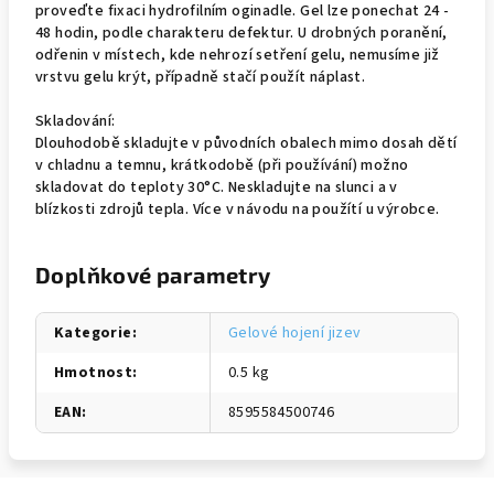
proveďte fixaci hydrofilním oginadle. Gel lze ponechat 24 -
48 hodin, podle charakteru defektur. U drobných poranění,
odřenin v místech, kde nehrozí setření gelu, nemusíme již
vrstvu gelu krýt, případně stačí použít náplast.
Skladování:
Dlouhodobě skladujte v původních obalech mimo dosah dětí
v chladnu a temnu, krátkodobě (při používání) možno
skladovat do teploty 30°C. Neskladujte na slunci a v
blízkosti zdrojů tepla. Více v návodu na použítí u výrobce.
Doplňkové parametry
Kategorie
:
Gelové hojení jizev
Hmotnost
:
0.5 kg
EAN
:
8595584500746