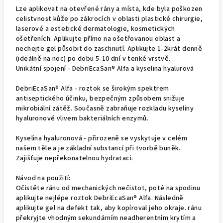
Lze aplikovat na otevřené rány a místa, kde byla poškozen
celistvnost kůže po zákrocích v oblasti plastické chirurgie,
laserové a estetické dermatologie, kosmetických
ošetřeních. Aplikujte přímo na ošetřovanou oblast a
nechejte gel působit do zaschnutí. Aplikujte 1-2krát denně
(ideálně na noc) po dobu 5-10 dní v tenké vrstvě.
Unikátní spojení - DebriEcaSan® Alfa a kyselina hyalurová
DebriEcaSan® Alfa - roztok se širokým spektrem
antiseptického účinku, bezpečným způsobem snižuje
mikrobiální zátěž. Současně zabraňuje rozkladu kyseliny
hyaluronové vlivem bakteriálních enzymů.
Kyselina hyaluronová - přirozeně se vyskytuje v celém
našem těle a je základní substancí při tvorbě buněk.
Zajišťuje nepřekonatelnou hydrataci.
Návod na použití:
Očistěte ránu od mechanických nečistot, poté na spodinu
aplikujte nejlépe roztok DebriEcaSan® Alfa. Následně
aplikujte gel na defekt tak, aby kopíroval jeho okraje. ránu
překryjte vhodným sekundárním neadherentním krytím a