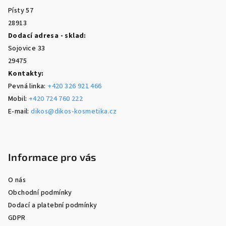
í
Písty 57
28913
Dodací adresa - sklad:
Sojovice 33
29475
Kontakty:
Pevná linka:
+420 326 921 466
Mobil:
+420 724 760 222
E-mail:
dikos@dikos-kosmetika.cz
Informace pro vás
O nás
Obchodní podmínky
Dodací a platební podmínky
GDPR