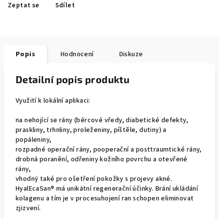
Zeptat se
Sdílet
Popis
Hodnocení
Diskuze
Detailní popis produktu
Využití k lokální aplikaci:
na nehojící se rány (bércové vředy, diabetické defekty,
praskliny, trhnliny, proleženiny, píštěle, dutiny) a
popáleniny,
rozpadné operační rány, pooperační a posttraumtické rány,
drobná poranění, odřeniny kožního povrchu a otevřené
rány,
vhodný také pro ošetření pokožky s projevy akné.
HyalEcaSan® má unikátní regenerační účinky. Brání ukládání
kolagenu a tím je v procesuhojení ran schopen eliminovat
zjizvení.