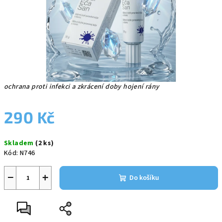
ochrana proti infekci a zkrácení doby hojení rány
290 Kč
Měrná
Skladem
(2 ks)
cena:
Kód:
N746
−
+
Do košíku