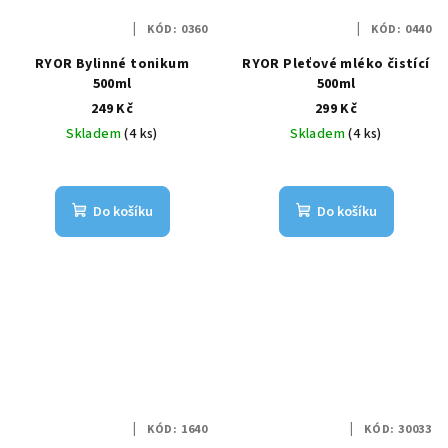
KÓD:
0360
KÓD:
0440
RYOR Bylinné tonikum
RYOR Pleťové mléko čistící
500ml
500ml
249 Kč
299 Kč
Skladem
(4 ks)
Skladem
(4 ks)
Do košíku
Do košíku
KÓD:
1640
KÓD:
30033