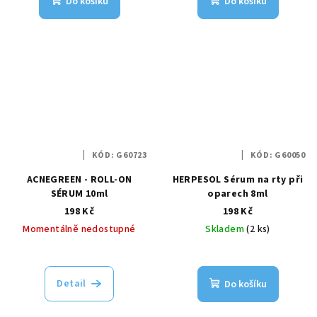
Do košíku
Do košíku
KÓD:
G60723
KÓD:
G60050
ACNEGREEN - ROLL-ON
HERPESOL Sérum na rty při
SÉRUM 10ml
oparech 8ml
198 Kč
198 Kč
Momentálně nedostupné
Skladem
(2 ks)
Detail
Do košíku