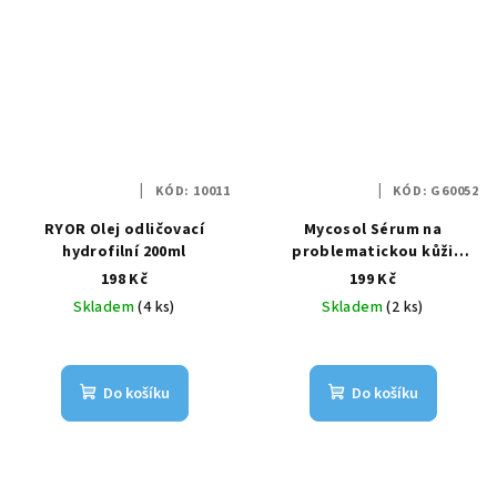
KÓD:
10011
KÓD:
G60052
RYOR Olej odličovací
Mycosol Sérum na
hydrofilní 200ml
problematickou kůži
nohou 8ml
198 Kč
199 Kč
Skladem
(4 ks)
Skladem
(2 ks)
Do košíku
Do košíku