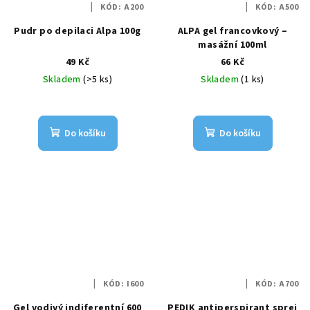
KÓD:
A200
KÓD:
A500
Pudr po depilaci Alpa 100g
ALPA gel francovkový –
masážní 100ml
49 Kč
66 Kč
Skladem
(>5 ks)
Skladem
(1 ks)
Do košíku
Do košíku
KÓD:
I600
KÓD:
A700
Gel vodivý indiferentní 600
PEDIK antiperspirant sprej