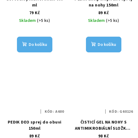
ml
na nohy 150ml
79 Kč
89 Kč
Skladem
(>5 ks)
Skladem
(>5 ks)
Do košíku
Do košíku
KÓD:
A600
KÓD:
G60126
PEDIK DEO sprej do obuvi
ČISTICÍ GEL NA NOHY S
150ml
ANTIMIKROBIÁLNÍ SLOŽKOU
100ml
89 Kč
98 Kč