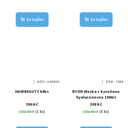
Do košíku
Do košíku
KÓD:
G60825
KÓD:
7088
HAIRBEAUTY 60ks
RYOR Maska s kyselinou
hyaluronovou 150ml
390 Kč
398 Kč
Skladem
(1 ks)
Skladem
(5 ks)