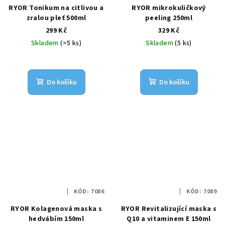
RYOR Tonikum na citlivou a
RYOR mikrokuličkový
zralou pleť 500ml
peeling 250ml
299 Kč
329 Kč
Skladem
(>5 ks)
Skladem
(5 ks)
Do košíku
Do košíku
KÓD:
7086
KÓD:
7089
RYOR Kolagenová maska s
RYOR Revitalizující maska s
hedvábím 150ml
Q10 a vitaminem E 150ml