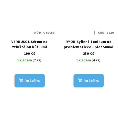
KÓD:
G60053
KÓD:
1620
VERRUSOL Sérum na
RYOR Bylinné tonikum na
ztluštělou kůži 8ml
problematickou pleť 500ml
199 Kč
239 Kč
Skladem
(2 ks)
Skladem
(4 ks)
Do košíku
Do košíku