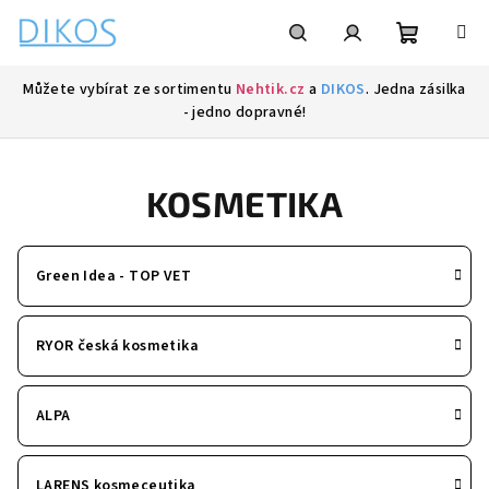
Přejít
na
obsah
Nákupní
Hledat
Přihlášení
Můžete vybírat ze sortimentu
Nehtik.cz
a
DIKOS
. Jedna zásilka
- jedno dopravné!
košík
KOSMETIKA
Green Idea - TOP VET
RYOR česká kosmetika
ALPA
LARENS kosmeceutika