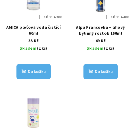
s
t
p
ů
KÓD:
A300
KÓD:
A400
r
AMICA pleťová voda čistící
Alpa Francovka – lihový
o
60ml
bylinný roztok 160ml
d
35 Kč
49 Kč
u
Skladem
(2 ks)
Skladem
(2 ks)
k
t
ů
Do košíku
Do košíku