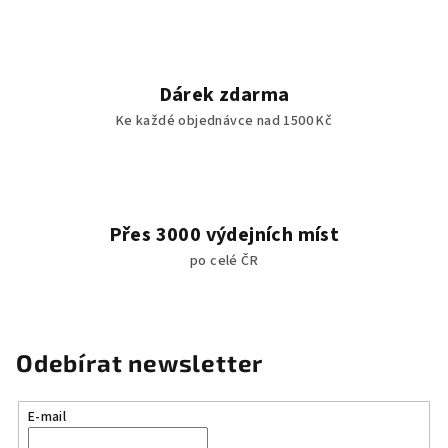
y
v
ý
p
Dárek zdarma
i
Ke každé objednávce nad 1500 Kč
s
u
Přes 3000 výdejních míst
po celé ČR
Odebírat newsletter
E-mail