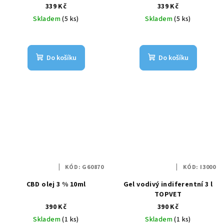
339 Kč
339 Kč
Skladem
(5 ks)
Skladem
(5 ks)
Do košíku
Do košíku
KÓD:
G60870
KÓD:
I3000
CBD olej 3 % 10ml
Gel vodivý indiferentní 3 l
TOPVET
390 Kč
390 Kč
Skladem
(1 ks)
Skladem
(1 ks)