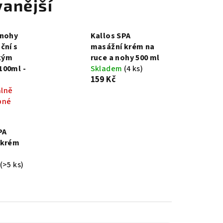
anější
 nohy
Kallos SPA
ční s
masážní krém na
kým
ruce a nohy 500 ml
100ml -
Skladem
(4 ks)
159 Kč
lně
pné
PA
 krém
(>5 ks)