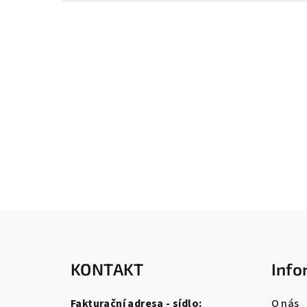
Z
á
KONTAKT
Info
p
a
Fakturační adresa - sídlo:
O nás