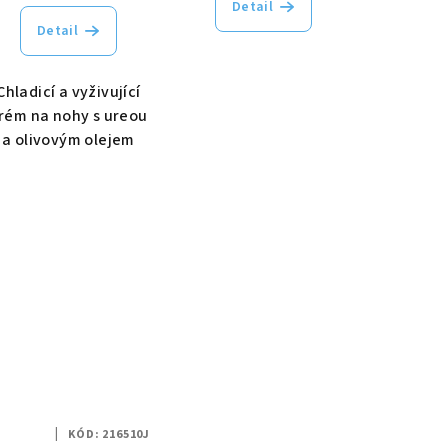
Detail
Detail
Chladicí a vyživující
rém na nohy s ureou
a olivovým olejem
KÓD:
216510J