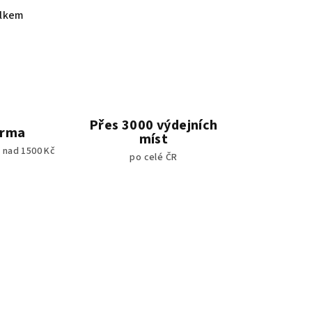
elkem
Přes 3000 výdejních
arma
míst
 nad 1500 Kč
po celé ČR