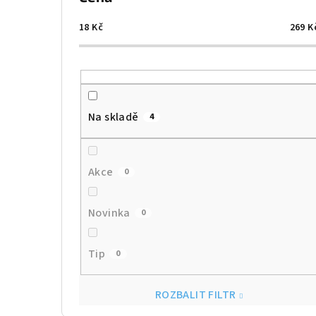
18
Kč
269
K
Na skladě
4
Akce
0
Novinka
0
Tip
0
ROZBALIT FILTR