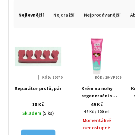
Ř
Nejlevnější
Nejdražší
Nejprodávanější
A
a
z
V
e
ý
n
p
í
i
p
KÓD:
80740
KÓD:
19-VP209
s
r
Separátor prstů, pár
Krém na nohy
K
p
regenerační s
o
bambuckým máslem
18 Kč
49 Kč
r
d
100ml - Vollaré
Měrná
49 Kč / 100 ml
Skladem
(5 ks)
o
cena:
u
Momentálně
nedostupné
d
k