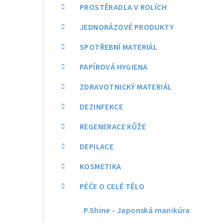
a
PROSTĚRADLA V ROLÍCH
n
JEDNORÁZOVÉ PRODUKTY
n
SPOTŘEBNÍ MATERIÁL
í
PAPÍROVÁ HYGIENA
p
ZDRAVOTNICKÝ MATERIÁL
a
DEZINFEKCE
n
REGENERACE KŮŽE
e
DEPILACE
l
KOSMETIKA
PÉČE O CELÉ TĚLO
P.Shine - Japonská manikúra