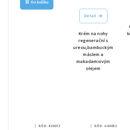
Do košíku
u
t
k
Detail
ů
t
Krém na nohy
k
ů
regenerační s
ureou,bambuckým
máslem a
makadamiovým
olejem
KÓD:
820072
KÓD:
G60052