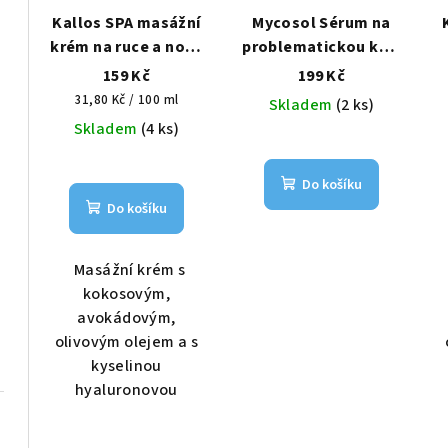
Kallos SPA masážní
Mycosol Sérum na
krém na ruce a nohy
problematickou kůži
500 ml
nohou 8ml
159 Kč
199 Kč
Měrná
31,80 Kč / 100 ml
Skladem
(2 ks)
cena:
Skladem
(4 ks)
Do košíku
Do košíku
Masážní krém s
kokosovým,
avokádovým,
olivovým olejem a s
kyselinou
hyaluronovou