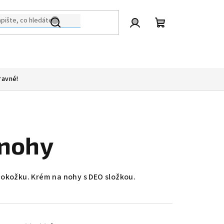
Přihlášení
Nákupní
košík
ravné!
 nohy
okožku. Krém na nohy s DEO složkou.