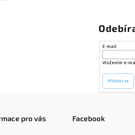
p
i
s
Odebír
u
E-mail
Vložením e-mai
Přihlásit se
rmace pro vás
Facebook