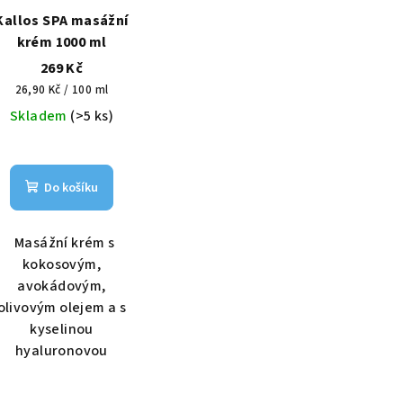
Kallos SPA masážní
krém 1000 ml
269 Kč
Měrná
26,90 Kč / 100 ml
cena:
Skladem
(>5 ks)
Do košíku
Masážní krém s
kokosovým,
avokádovým,
olivovým olejem a s
kyselinou
hyaluronovou