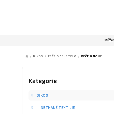
Přejít
na
obsah
Můžet
/
DIKOS
/
PÉČE O CELÉ TĚLO
/
PÉČE O NOHY
DOMŮ
P
o
Kategorie
Přeskočit
kategorie
s
DIKOS
t
NETKANÉ TEXTILIE
r