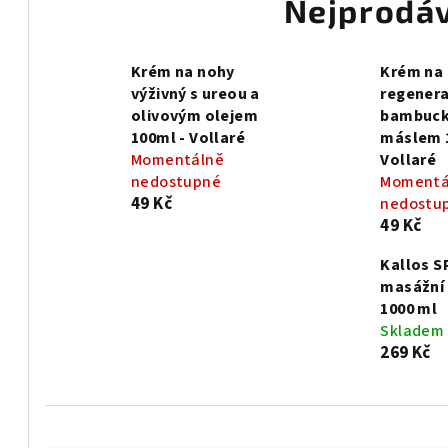
Nejprodáv
Krém na nohy
Krém na
výživný s ureou a
regenera
olivovým olejem
bambuc
100ml - Vollaré
máslem 
Momentálně
Vollaré
nedostupné
Momentá
49 Kč
nedostu
49 Kč
Kallos S
masážní
1000 ml
Skladem
269 Kč