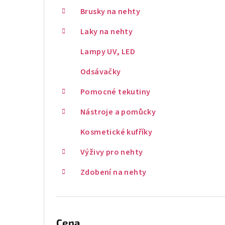
Brusky na nehty
Laky na nehty
Lampy UV, LED
Odsávačky
Pomocné tekutiny
Nástroje a pomůcky
Kosmetické kufříky
Výživy pro nehty
Zdobení na nehty
Cena