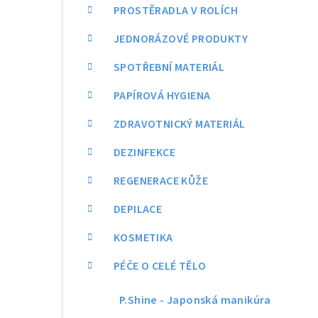
a
PROSTĚRADLA V ROLÍCH
n
JEDNORÁZOVÉ PRODUKTY
n
SPOTŘEBNÍ MATERIÁL
í
PAPÍROVÁ HYGIENA
p
ZDRAVOTNICKÝ MATERIÁL
a
DEZINFEKCE
n
REGENERACE KŮŽE
e
DEPILACE
l
KOSMETIKA
PÉČE O CELÉ TĚLO
P.Shine - Japonská manikúra