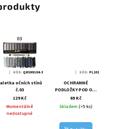
 produkty
KÓD:
QR599104-3
KÓD:
PL101
aletka očních stínů
OCHRANNÉ
č.03
PODLOŽKY POD OČI
netkané (100 KS)
129 Kč
69 Kč
Momentálně
Skladem
(>5 ks)
nedostupné