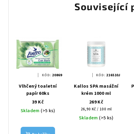
Související
KÓD:
20869
KÓD:
216510J
Vlhčený toaletní
Kallos SPA masážní
P
papír 60ks
krém 1000 ml
39 Kč
269 Kč
Měrná
26,90 Kč / 100 ml
Skladem
(>5 ks)
cena:
Skladem
(>5 ks)