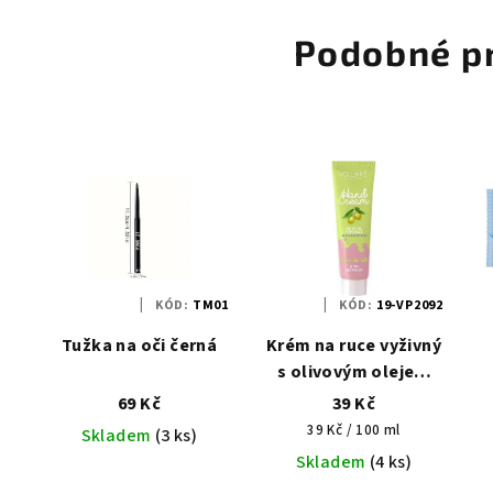
Podobné p
KÓD:
TM01
KÓD:
19-VP2092
Tužka na oči černá
Krém na ruce vyživný
s olivovým olejem
100ml - Vollaré
69 Kč
39 Kč
Měrná
39 Kč / 100 ml
Skladem
(3 ks)
cena:
Skladem
(4 ks)