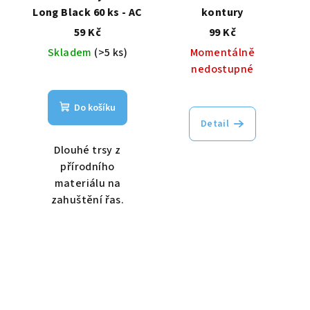
Long Black 60 ks - AC
kontury
59 Kč
99 Kč
Skladem
(>5 ks)
Momentálně
nedostupné
Do košíku
Detail
Dlouhé trsy z
přírodního
materiálu na
zahuštění řas.