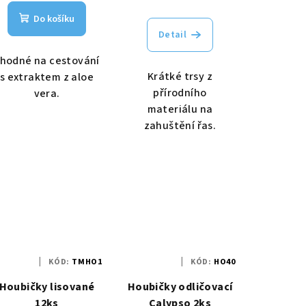
Do košíku
Detail
hodné na cestování
Krátké trsy z
s extraktem z aloe
přírodního
vera.
materiálu na
zahuštění řas.
KÓD:
TMHO1
KÓD:
HO40
Houbičky lisované
Houbičky odličovací
12ks
Calypso 2ks