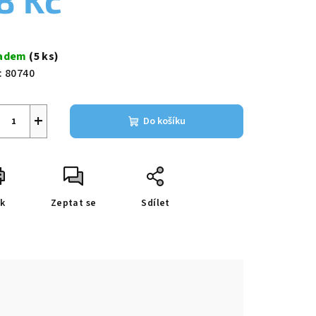
8 Kč
ná
a:
ladem
(5 ks)
zdiček.
:
80740
+
Do košíku
sk
Zeptat se
Sdílet
e