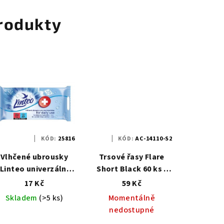
rodukty
KÓD:
25816
KÓD:
AC-14110-S2
Vlhčené ubrousky
Trsové řasy Flare
Linteo univerzální
Short Black 60 ks -
15ks
AC
17 Kč
59 Kč
Skladem
(>5 ks)
Momentálně
nedostupné