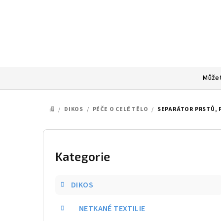
Přejít
na
obsah
Můžet
/
DIKOS
/
PÉČE O CELÉ TĚLO
/
SEPARÁTOR PRSTŮ, 
DOMŮ
P
o
Kategorie
Přeskočit
kategorie
s
DIKOS
t
NETKANÉ TEXTILIE
r