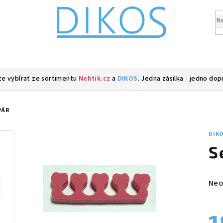
e vybírat ze sortimentu
Nehtik.cz
a
DIKOS
. Jedna zásilka - jedno dop
PÁR
DIK
S
Prů
Neo
hod
pro
je