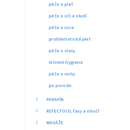
péče o pleť
péče o oči a okolí
péče o ruce
problematická pleť
péče o vlasy
intimní hygiena
péče o nohy
po porodu
PARAFÍN
REFECTOCIL řasy a obočí
MASÁŽE