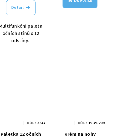
Do košíku
Detail
Multifunkční paleta
očních stínů s 12
odstíny.
KÓD:
3347
KÓD:
19-VP209
Paletka 12 očních
Krém na nohy