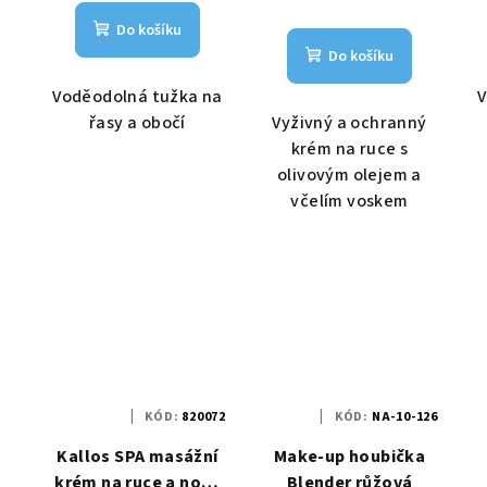
Do košíku
Do košíku
Voděodolná tužka na
V
řasy a obočí
Vyživný a ochranný
krém na ruce s
olivovým olejem a
včelím voskem
KÓD:
820072
KÓD:
NA-10-126
Kallos SPA masážní
Make-up houbička
krém na ruce a nohy
Blender růžová