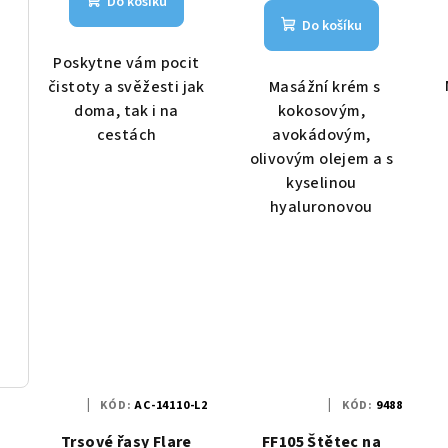
Do košíku
Do košíku
Poskytne vám pocit
čistoty a svěžesti jak
Masážní krém s
doma, tak i na
kokosovým,
cestách
avokádovým,
olivovým olejem a s
kyselinou
hyaluronovou
KÓD:
AC-14110-L2
KÓD:
9488
Trsové řasy Flare
FF105 Štětec na