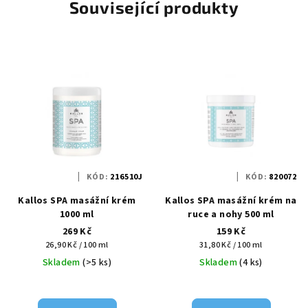
Související produkty
KÓD:
216510J
KÓD:
820072
Kallos SPA masážní krém
Kallos SPA masážní krém na
1000 ml
ruce a nohy 500 ml
269 Kč
159 Kč
Měrná
Měrná
26,90 Kč / 100 ml
31,80 Kč / 100 ml
cena:
cena:
Skladem
(>5 ks)
Skladem
(4 ks)