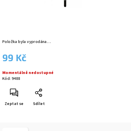
Položka byla vyprodána…
99 Kč
Měrná
Momentálně nedostupné
cena:
Kód:
9488
Zeptat se
Sdílet