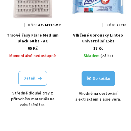
KÓD:
AC-14110-M2
KÓD:
25816
Trsové řasy Flare Medium
Vlhčené ubrousky Linteo
Black 60 ks - AC
univerzální 15ks
65 Kč
17 Kč
Momentálně nedostupné
Skladem
(>5 ks)
Detail
Do košíku
Středně dlouhé trsy z
Vhodné na cestování
přírodního materiálu na
s extraktem z aloe vera.
zahuštění řas.