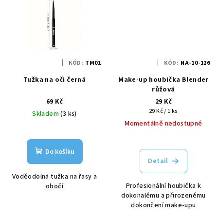
KÓD:
TM01
KÓD:
NA-10-126
Tužka na oči černá
Make-up houbička Blender
růžová
69 Kč
29 Kč
Měrná
29 Kč / 1 ks
Skladem
(3 ks)
cena:
Momentálně nedostupné
Do košíku
Detail
Voděodolná tužka na řasy a
Profesionální houbička k
obočí
dokonalému a přirozenému
dokončení make-upu