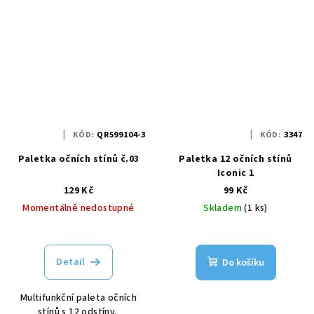
KÓD:
QR599104-3
KÓD:
3347
Paletka očních stínů č.03
Paletka 12 očních stínů
Iconic 1
129 Kč
99 Kč
Momentálně nedostupné
Skladem
(1 ks)
Detail
Do košíku
Multifunkční paleta očních
stínů s 12 odstíny.