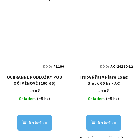
KÓD:
PL100
KÓD:
AC-14110-L2
OCHRANNÉ PODLOŽKY POD
Trsové řasy Flare Long
OČI PĚNOVÉ (100 KS)
Black 60 ks - AC
69 Kč
59 Kč
Skladem
(>5 ks)
Skladem
(>5 ks)
Do košíku
Do košíku