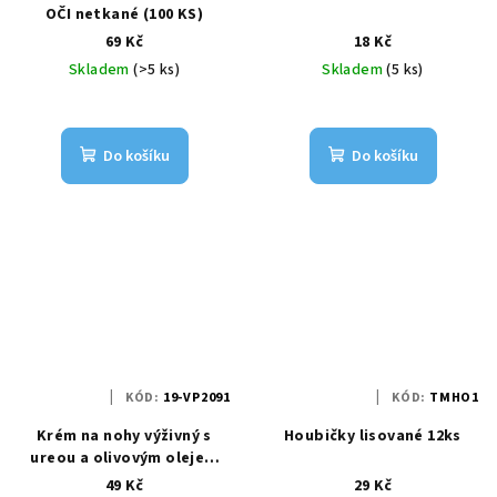
OČI netkané (100 KS)
69 Kč
18 Kč
Skladem
(>5 ks)
Skladem
(5 ks)
Do košíku
Do košíku
KÓD:
19-VP2091
KÓD:
TMHO1
Krém na nohy výživný s
Houbičky lisované 12ks
ureou a olivovým olejem
100ml - Vollaré
49 Kč
29 Kč