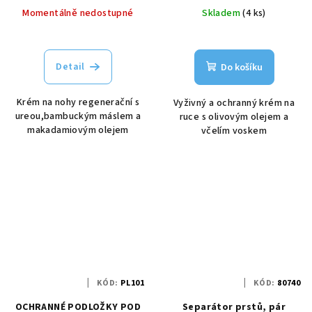
cena:
cena:
Momentálně nedostupné
Skladem
(4 ks)
Detail
Do košíku
Krém na nohy regenerační s
Vyživný a ochranný krém na
ureou,bambuckým máslem a
ruce s olivovým olejem a
makadamiovým olejem
včelím voskem
KÓD:
PL101
KÓD:
80740
OCHRANNÉ PODLOŽKY POD
Separátor prstů, pár