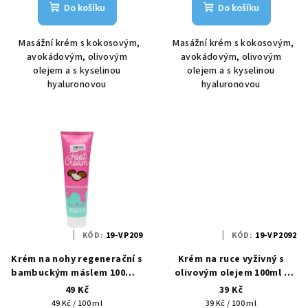
Do košíku
Do košíku
Masážní krém s kokosovým,
Masážní krém s kokosovým,
avokádovým, olivovým
avokádovým, olivovým
olejem a s kyselinou
olejem a s kyselinou
hyaluronovou
hyaluronovou
KÓD:
19-VP209
KÓD:
19-VP2092
Krém na nohy regenerační s
Krém na ruce vyživný s
bambuckým máslem 100ml -
olivovým olejem 100ml -
Vollaré
Vollaré
49 Kč
39 Kč
Měrná
Měrná
49 Kč / 100 ml
39 Kč / 100 ml