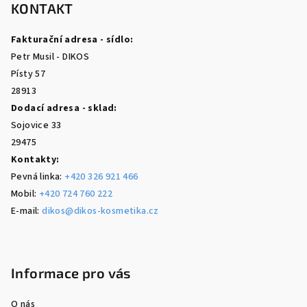
p
KONTAKT
a
Fakturační adresa - sídlo:
t
Petr Musil - DIKOS
í
Písty 57
28913
Dodací adresa - sklad:
Sojovice 33
29475
Kontakty:
Pevná linka:
+420 326 921 466
Mobil:
+420 724 760 222
E-mail:
dikos@dikos-kosmetika.cz
Informace pro vás
O nás