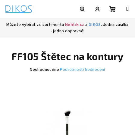
Přejít
na
obsah
Nákupní
Hledat
Přihlášení
Můžete vybírat ze sortimentu
Nehtik.cz
a
DIKOS
. Jedna zásilka
- jedno dopravné!
košík
FF105 Štětec na kontury
Průměrné
Neohodnoceno
Podrobnosti hodnocení
hodnocení
produktu
je
0,0
z
5
hvězdiček.