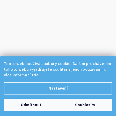
Tento web používá soubory cookie. Dalším procházením
tohoto webu vyjadřujete souhlas s jejich používáním.
Více informací
zde
.
Sledovat na Instagramu
Nastavení
Copyright 2026
Dikos Kosmetika
. Všechna práva vyhrazena.
Odmítnout
Souhlasím
Vytvořil Shoptet