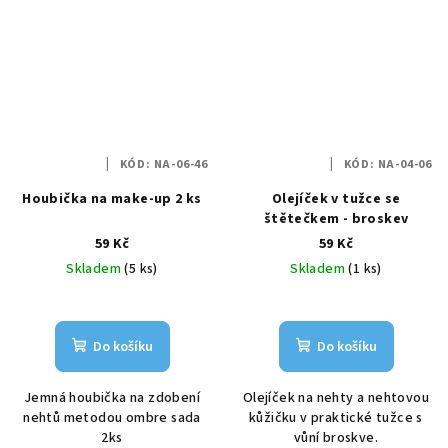
KÓD:
NA-06-46
KÓD:
NA-04-06
Houbička na make-up 2 ks
Olejíček v tužce se
štětečkem - broskev
59 Kč
59 Kč
Skladem
(5 ks)
Skladem
(1 ks)
Do košíku
Do košíku
Jemná houbička na zdobení
Olejíček na nehty a nehtovou
nehtů metodou ombre sada
kůžičku v praktické tužce s
2ks
vůní broskve.