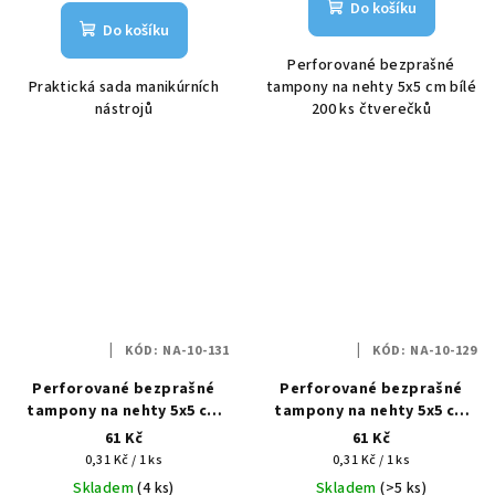
Do košíku
Do košíku
Perforované bezprašné
Praktická sada manikúrních
tampony na nehty 5x5 cm bílé
nástrojů
200 ks čtverečků
KÓD:
NA-10-131
KÓD:
NA-10-129
Perforované bezprašné
Perforované bezprašné
tampony na nehty 5x5 cm
tampony na nehty 5x5 cm
12 vrstev v krabičce černé
12 vrstev v krabičce růžové
61 Kč
61 Kč
200 ks
200 ks
Měrná
Měrná
0,31 Kč / 1 ks
0,31 Kč / 1 ks
cena:
cena:
Skladem
(4 ks)
Skladem
(>5 ks)