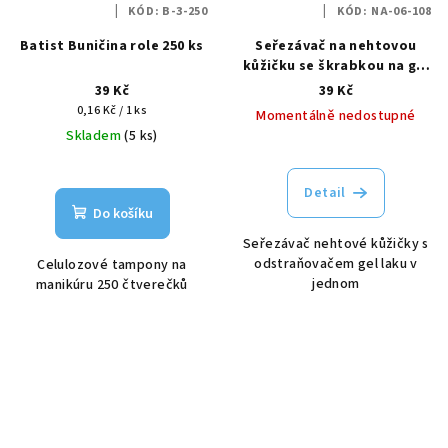
KÓD:
B-3-250
KÓD:
NA-06-108
Batist Buničina role 250 ks
Seřezávač na nehtovou
kůžičku se škrabkou na gel
lak modrý
39 Kč
39 Kč
Měrná
0,16 Kč / 1 ks
Momentálně nedostupné
cena:
Skladem
(5 ks)
Detail
Do košíku
Seřezávač nehtové kůžičky s
odstraňovačem gel laku v
Celulozové tampony na
jednom
manikúru 250 čtverečků