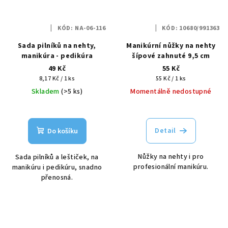
KÓD:
NA-06-116
KÓD:
10680/991363
Sada pilníků na nehty,
Manikúrní nůžky na nehty
manikúra - pedikúra
šípové zahnuté 9,5 cm
49 Kč
55 Kč
Měrná
Měrná
8,17 Kč / 1 ks
55 Kč / 1 ks
cena:
cena:
Skladem
(>5 ks)
Momentálně nedostupné
Detail
Do košíku
Nůžky na nehty i pro
Sada pilníků a leštiček, na
profesionální manikúru.
manikúru i pedikúru, snadno
přenosná.