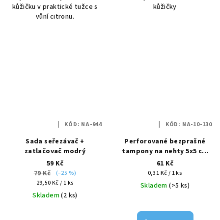
kůžičku v praktické tužce s
kůžičky
vůní citronu.
KÓD:
NA-944
KÓD:
NA-10-130
Sada seřezávač +
Perforované bezprašné
zatlačovač modrý
tampony na nehty 5x5 cm
12 vrstev v krabičce bílé
59 Kč
61 Kč
200 ks
79 Kč
Měrná
(–25 %)
0,31 Kč / 1 ks
Měrná
cena:
29,50 Kč / 1 ks
Skladem
(>5 ks)
cena:
Skladem
(2 ks)