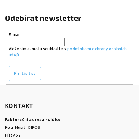
Odebírat newsletter
E-mail
Vložením e-mailu souhlasíte s
podmínkami ochrany osobních
údajů
Přihlásit se
Z
á
p
KONTAKT
a
Fakturační adresa - sídlo:
t
Petr Musil - DIKOS
í
Písty 57