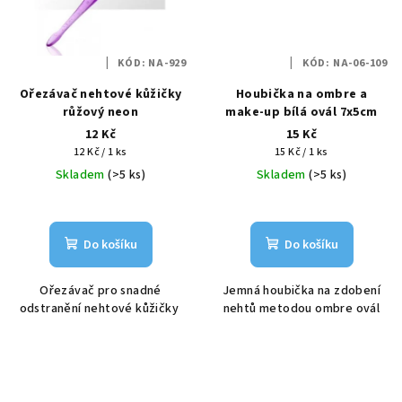
KÓD:
NA-929
KÓD:
NA-06-109
Ořezávač nehtové kůžičky
Houbička na ombre a
růžový neon
make-up bílá ovál 7x5cm
12 Kč
15 Kč
Měrná
Měrná
12 Kč / 1 ks
15 Kč / 1 ks
cena:
cena:
Skladem
(>5 ks)
Skladem
(>5 ks)
Do košíku
Do košíku
Ořezávač pro snadné
Jemná houbička na zdobení
odstranění nehtové kůžičky
nehtů metodou ombre ovál