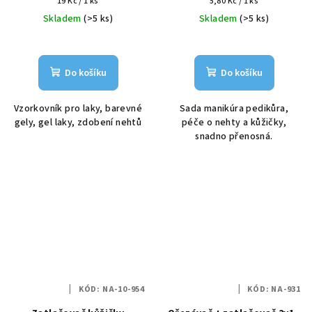
Měrná
Měrná
19 Kč / 1 ks
5,80 Kč / 1 ks
cena:
cena:
Skladem
(>5 ks)
Skladem
(>5 ks)
Do košíku
Do košíku
Vzorkovník pro laky, barevné
Sada manikúra pedikůra,
gely, gel laky, zdobení nehtů
péče o nehty a kůžičky,
snadno přenosná.
KÓD:
NA-10-954
KÓD:
NA-931