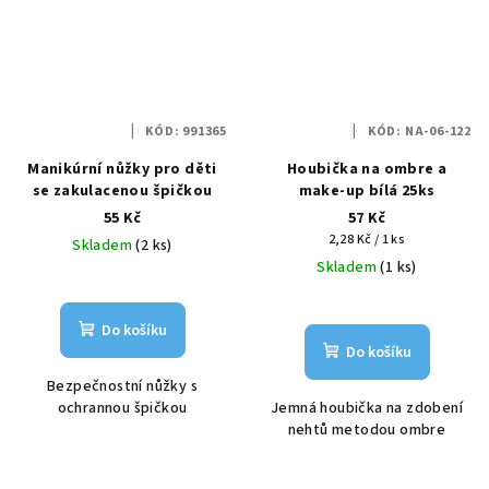
KÓD:
991365
KÓD:
NA-06-122
Manikúrní nůžky pro děti
Houbička na ombre a
se zakulacenou špičkou
make-up bílá 25ks
55 Kč
57 Kč
Měrná
2,28 Kč / 1 ks
Skladem
(2 ks)
cena:
Skladem
(1 ks)
Do košíku
Do košíku
Bezpečnostní nůžky s
ochrannou špičkou
Jemná houbička na zdobení
nehtů metodou ombre