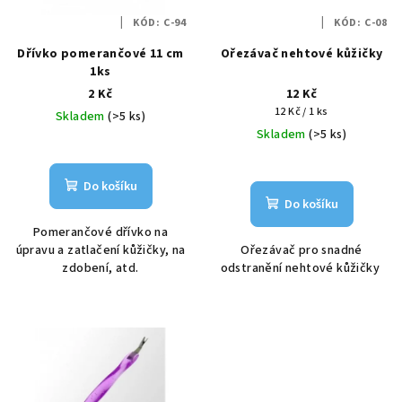
p
ů
KÓD:
C-94
KÓD:
C-08
r
Dřívko pomerančové 11 cm
Ořezávač nehtové kůžičky
o
1ks
d
2 Kč
12 Kč
u
Měrná
12 Kč / 1 ks
Skladem
(>5 ks)
k
cena:
Skladem
(>5 ks)
t
ů
Do košíku
Do košíku
Pomerančové dřívko na
úpravu a zatlačení kůžičky, na
Ořezávač pro snadné
zdobení, atd.
odstranění nehtové kůžičky