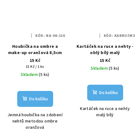
KÓD:
NA-06-110
KÓD:
KARRUZM3
Houbička na ombre a
Kartáček na ruce a nehty -
make-up oranžová 8,5cm
oblý bílý malý
15 Kč
15 Kč
Měrná
15 Kč / 1 ks
Skladem
(5 ks)
cena:
Skladem
(5 ks)
Do košíku
Do košíku
Kartáček na ruce a nehty
Jemná houbička na zdobení
malý bílý
nehtů metodou ombre
oranžová