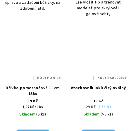
Lze vložit tip a trénovat
úpravu a zatlačení kůžičky, na
modeláž pro akrylové i
zdobení, atd.
gelové nehty
KÓD:
POM-15
KÓD:
SKU000594
Dřívko pomerančové 11 cm
Vzorkovník laků čirý oválný
15ks
19 Kč
19 Kč
Měrná
29 Kč
1,27 Kč / 1 ks
(–34 %)
cena:
Skladem
(5 ks)
Skladem
(>5 ks)