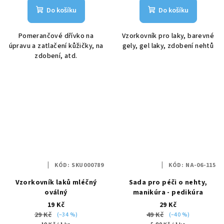
Do košíku
Do košíku
Pomerančové dřívko na
Vzorkovník pro laky, barevné
úpravu a zatlačení kůžičky, na
gely, gel laky, zdobení nehtů
zdobení, atd.
KÓD:
SKU000789
KÓD:
NA-06-115
Vzorkovník laků mléčný
Sada pro péči o nehty,
oválný
manikúra - pedikúra
19 Kč
29 Kč
29 Kč
49 Kč
(–34 %)
(–40 %)