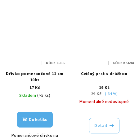
KÓD:
C-66
KÓD:
K5694
Dřívko pomerančové 11 cm
Cvičný prst s drážkou
10ks
17 Kč
19 Kč
29 Kč
(–34 %)
Skladem
(>5 ks)
Momentálně nedostupné
Do košíku
Detail
Pomerančové dřívko na