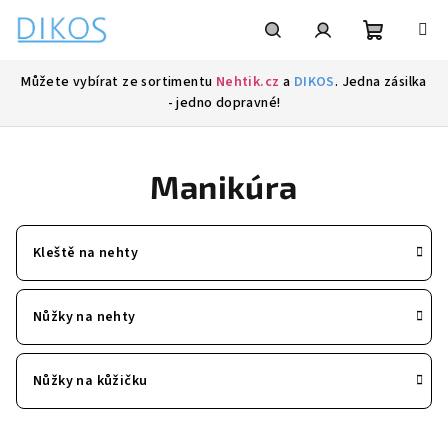
Přejít
na
obsah
Nákupní
Hledat
Přihlášení
Můžete vybírat ze sortimentu
Nehtik.cz
a
DIKOS
. Jedna zásilka
- jedno dopravné!
košík
Manikúra
Kleště na nehty
Nůžky na nehty
Nůžky na kůžičku