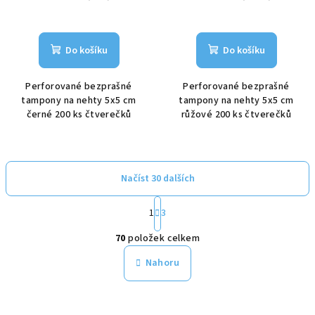
Do košíku
Do košíku
Perforované bezprašné
Perforované bezprašné
tampony na nehty 5x5 cm
tampony na nehty 5x5 cm
černé 200 ks čtverečků
růžové 200 ks čtverečků
Načíst 30 dalších
S
1
3
t
O
r
70
položek celkem
á
v
n
l
Nahoru
k
á
o
d
v
a
á