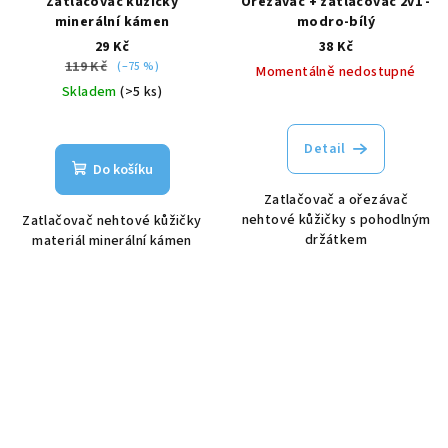
Zatlačovač kůžičky
Ořezávač + zatlačovač 2v1 -
minerální kámen
modro-bílý
29 Kč
38 Kč
119 Kč
(–75 %)
Momentálně nedostupné
Skladem
(>5 ks)
Detail
Do košíku
Zatlačovač a ořezávač
nehtové kůžičky s pohodlným
Zatlačovač nehtové kůžičky
držátkem
materiál minerální kámen