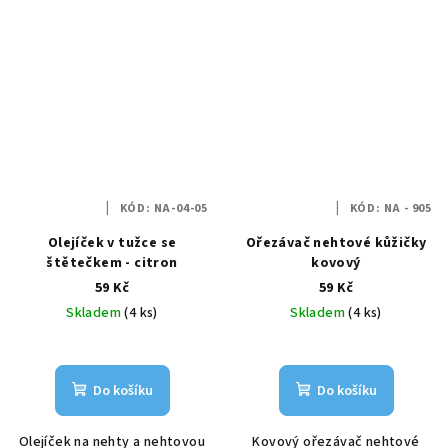
KÓD:
NA-04-05
KÓD:
NA - 905
Olejíček v tužce se
Ořezávač nehtové kůžičky
štětečkem - citron
kovový
59 Kč
59 Kč
Skladem
(4 ks)
Skladem
(4 ks)
Do košíku
Do košíku
Olejíček na nehty a nehtovou
Kovový ořezávač nehtové