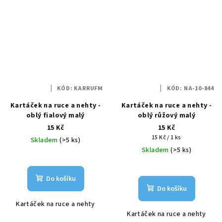
KÓD:
KARRUFM
KÓD:
NA-10-844
Kartáček na ruce a nehty -
Kartáček na ruce a nehty -
oblý fialový malý
oblý růžový malý
15 Kč
15 Kč
Měrná
15 Kč / 1 ks
Skladem
(>5 ks)
cena:
Skladem
(>5 ks)
Do košíku
Do košíku
Kartáček na ruce a nehty
Kartáček na ruce a nehty