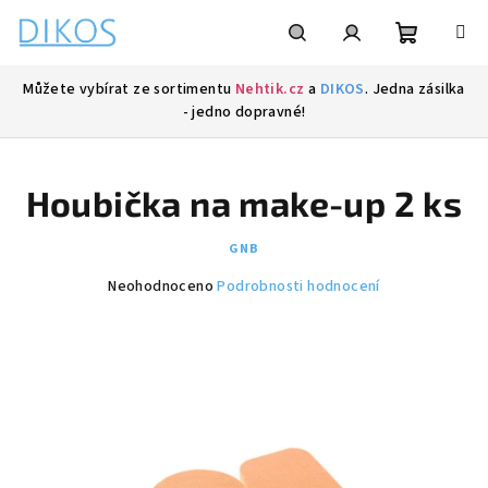
Přejít
na
obsah
Nákupní
Hledat
Přihlášení
Můžete vybírat ze sortimentu
Nehtik.cz
a
DIKOS
. Jedna zásilka
- jedno dopravné!
košík
Houbička na make-up 2 ks
GNB
Průměrné
Neohodnoceno
Podrobnosti hodnocení
hodnocení
produktu
je
0,0
z
5
hvězdiček.