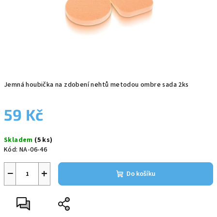
Jemná houbička na zdobení nehtů metodou ombre sada 2ks
59 Kč
Měrná
Skladem
(5 ks)
cena:
Kód:
NA-06-46
−
+
Do košíku