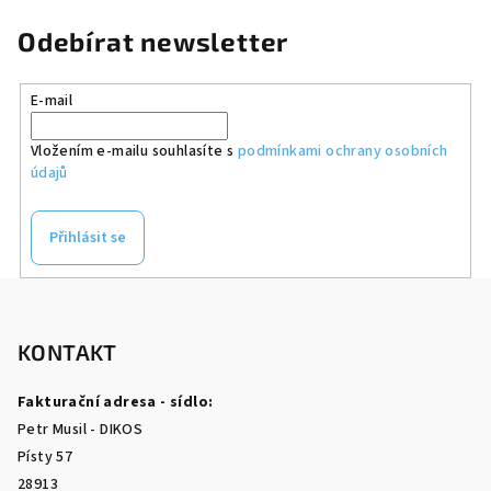
Odebírat newsletter
E-mail
Vložením e-mailu souhlasíte s
podmínkami ochrany osobních
údajů
Přihlásit se
Z
á
p
KONTAKT
a
Fakturační adresa - sídlo:
t
Petr Musil - DIKOS
í
Písty 57
28913