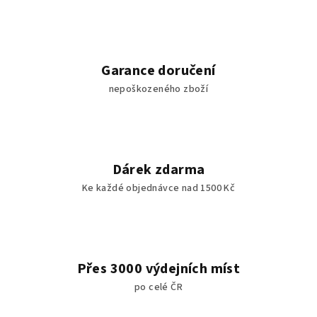
á
d
a
c
Garance doručení
í
nepoškozeného zboží
p
r
v
k
y
Dárek zdarma
v
Ke každé objednávce nad 1500 Kč
ý
p
i
s
u
Přes 3000 výdejních míst
po celé ČR