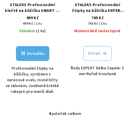
STALEKS Profesionální
STALEKS Profesionální
kleště na kůžičku SMART 30
štipky na kůžičku EXPERT
5mm
90 5mm
499 Kč
745 Kč
Měrná
Měrná
499 Kč / 1 ks
745 Kč / 1 ks
cena:
cena:
Skladem
(1 ks)
Momentálně nedostupné
Detail
Do košíku
Řada EXPERT Délka čepele: 5
Profesionální štipky na
mm Ručně broušené
kůžičku, vyrobeno z
nerezové oceli, rovné břity
se sklonem, zaoblené krátké
rukojeti pro menší dlaň.
4
položek celkem
O
v
l