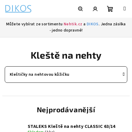
Přejít
na
obsah
Nákupní
Hledat
Přihlášení
Můžete vybírat ze sortimentu
Nehtik.cz
a
DIKOS
. Jedna zásilka
- jedno dopravné!
košík
Kleště na nehty
Kleštičky na nehtovou kůžičku
Nejprodávanější
STALEKS Kleště na nehty CLASSIC 63/14