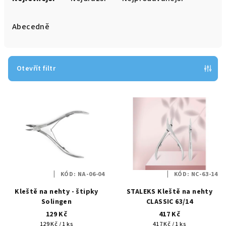
z
e
Abecedně
n
í
p
Otevřít filtr
r
V
o
ý
d
p
u
i
k
s
t
p
ů
KÓD:
NA-06-04
KÓD:
NC-63-14
r
Kleště na nehty - štipky
STALEKS Kleště na nehty
o
Solingen
CLASSIC 63/14
d
129 Kč
417 Kč
u
Měrná
Měrná
129 Kč / 1 ks
417 Kč / 1 ks