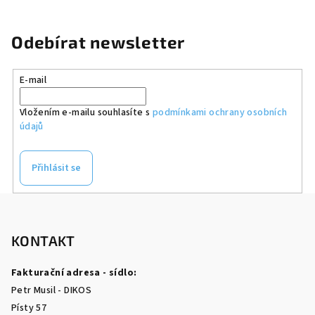
Odebírat newsletter
E-mail
Vložením e-mailu souhlasíte s
podmínkami ochrany osobních
údajů
Přihlásit se
Z
á
p
KONTAKT
a
Fakturační adresa - sídlo:
t
Petr Musil - DIKOS
í
Písty 57