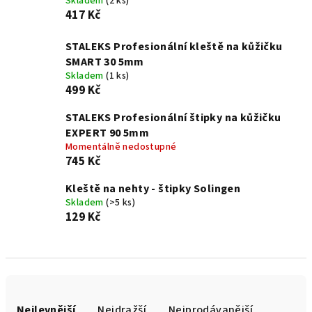
Skladem
(2 ks)
417 Kč
STALEKS Profesionální kleště na kůžičku
SMART 30 5mm
Skladem
(1 ks)
499 Kč
STALEKS Profesionální štipky na kůžičku
EXPERT 90 5mm
Momentálně nedostupné
745 Kč
Kleště na nehty - štipky Solingen
Skladem
(>5 ks)
129 Kč
Ř
a
Nejlevnější
Nejdražší
Nejprodávanější