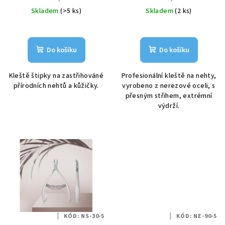
k
cena:
cena:
Skladem
(>5 ks)
Skladem
(2 ks)
t
ů
Do košíku
Do košíku
Kleště štipky na zastřihováné
Profesionální kleště na nehty,
přírodních nehtů a kůžičky.
vyrobeno z nerezové oceli, s
přesným střihem, extrémní
výdrží.
KÓD:
NS-30-5
KÓD:
NE-90-5