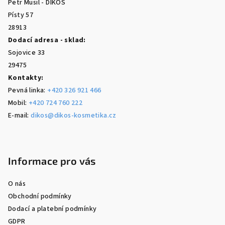
Petr Musil - DIKOS
í
Písty 57
28913
Dodací adresa - sklad:
Sojovice 33
29475
Kontakty:
Pevná linka:
+420 326 921 466
Mobil:
+420 724 760 222
E-mail:
dikos@dikos-kosmetika.cz
Informace pro vás
O nás
Obchodní podmínky
Dodací a platební podmínky
GDPR