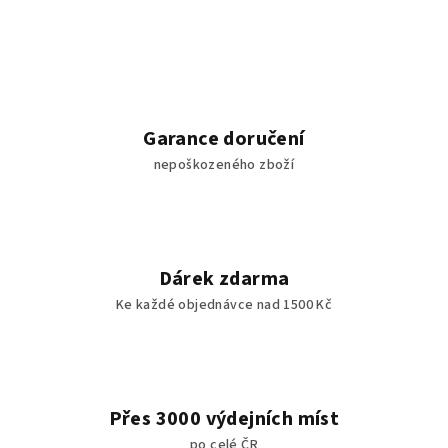
v
l
á
d
a
c
Garance doručení
í
nepoškozeného zboží
p
r
v
k
y
Dárek zdarma
v
Ke každé objednávce nad 1500 Kč
ý
p
i
s
u
Přes 3000 výdejních míst
po celé ČR