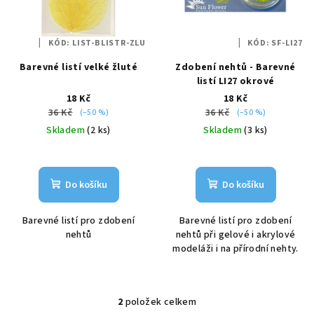
s
t
p
ů
KÓD:
LIST-BLISTR-ZLU
KÓD:
SF-LI27
r
Barevné listí velké žluté
Zdobení nehtů - Barevné
o
listí LI27 okrové
d
18 Kč
18 Kč
u
36 Kč
36 Kč
(–50 %)
(–50 %)
k
Skladem
(2 ks)
Skladem
(3 ks)
t
ů
Do košíku
Do košíku
Barevné listí pro zdobení
Barevné listí pro zdobení
nehtů
nehtů při gelové i akrylové
modeláži i na přírodní nehty.
2
položek celkem
O