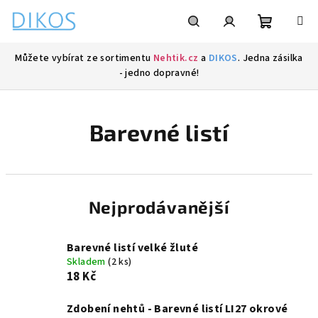
Přejít
na
obsah
Nákupní
Hledat
Přihlášení
Můžete vybírat ze sortimentu
Nehtik.cz
a
DIKOS
. Jedna zásilka
- jedno dopravné!
košík
Barevné listí
Nejprodávanější
Barevné listí velké žluté
Skladem
(2 ks)
18 Kč
Zdobení nehtů - Barevné listí LI27 okrové