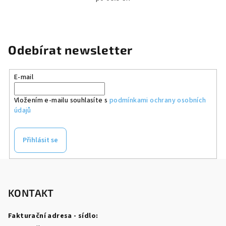
Odebírat newsletter
E-mail
Vložením e-mailu souhlasíte s
podmínkami ochrany osobních
údajů
Přihlásit se
Z
á
p
KONTAKT
a
Fakturační adresa - sídlo:
t