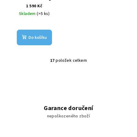
(CERTIFIKÁT SZÚ)
1 590 Kč
Skladem
(>5 ks)
Do košíku
17
položek celkem
O
v
l
á
d
a
c
Garance doručení
í
nepoškozeného zboží
p
r
v