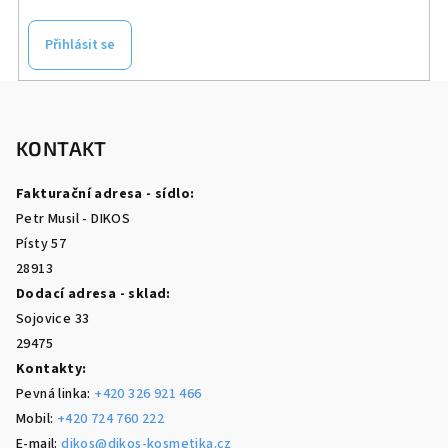
Přihlásit se
Z
á
p
KONTAKT
a
Fakturační adresa - sídlo:
t
Petr Musil - DIKOS
í
Písty 57
28913
Dodací adresa - sklad:
Sojovice 33
29475
Kontakty:
Pevná linka:
+420 326 921 466
Mobil:
+420 724 760 222
E-mail:
dikos@dikos-kosmetika.cz