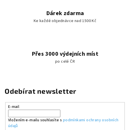
k
y
Dárek zdarma
v
Ke každé objednávce nad 1500 Kč
ý
p
i
s
u
Přes 3000 výdejních míst
po celé ČR
Odebírat newsletter
E-mail
Vložením e-mailu souhlasíte s
podmínkami ochrany osobních
údajů