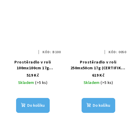
KÓD:
B100
KÓD:
0050
Prostěradlo v roli
Prostěradlo v roli
100mx100cm 17g
250mx50cm 17g (CERTIFIKÁT
(CERTIFIKÁT SZÚ)
SZÚ)
519 Kč
619 Kč
Skladem
(>5 ks)
Skladem
(>5 ks)
Do košíku
Do košíku