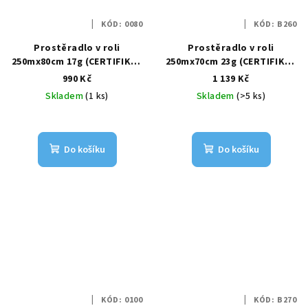
KÓD:
0080
KÓD:
B260
Prostěradlo v roli
Prostěradlo v roli
250mx80cm 17g (CERTIFIKÁT
250mx70cm 23g (CERTIFIKÁT
SZÚ)
SZÚ)
990 Kč
1 139 Kč
Skladem
(1 ks)
Skladem
(>5 ks)
Do košíku
Do košíku
KÓD:
0100
KÓD:
B270