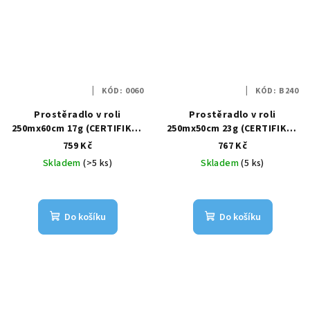
KÓD:
0060
KÓD:
B240
Prostěradlo v roli
Prostěradlo v roli
250mx60cm 17g (CERTIFIKÁT
250mx50cm 23g (CERTIFIKÁT
SZÚ)
SZÚ)
759 Kč
767 Kč
Skladem
(>5 ks)
Skladem
(5 ks)
Do košíku
Do košíku