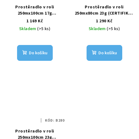
Prostěradlo v roli
Prostěradlo v roli
250mx100cm 17g
250mx80cm 23g (CERTIFIKÁT
(CERTIFIKÁT SZÚ)
SZÚ)
1 169 Kč
1 290 Kč
Skladem
(>5 ks)
Skladem
(>5 ks)
Do košíku
Do košíku
KÓD:
B280
Prostěradlo v roli
250mx100cm 23g