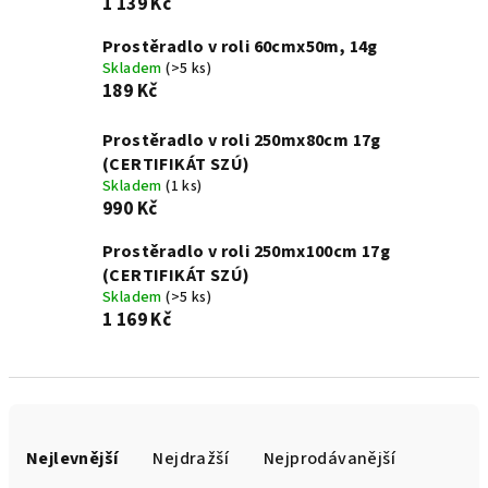
1 139 Kč
Prostěradlo v roli 60cmx50m, 14g
Skladem
(>5 ks)
189 Kč
Prostěradlo v roli 250mx80cm 17g
(CERTIFIKÁT SZÚ)
Skladem
(1 ks)
990 Kč
Prostěradlo v roli 250mx100cm 17g
(CERTIFIKÁT SZÚ)
Skladem
(>5 ks)
1 169 Kč
Ř
a
Nejlevnější
Nejdražší
Nejprodávanější
z