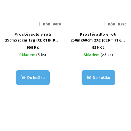
KÓD:
0070
KÓD:
B250
Prostěradlo v roli
Prostěradlo v roli
250mx70cm 17g (CERTIFIKÁT
250mx60cm 23g (CERTIFIKÁT
SZÚ)
SZÚ)
909 Kč
919 Kč
Skladem
(5 ks)
Skladem
(>5 ks)
Do košíku
Do košíku