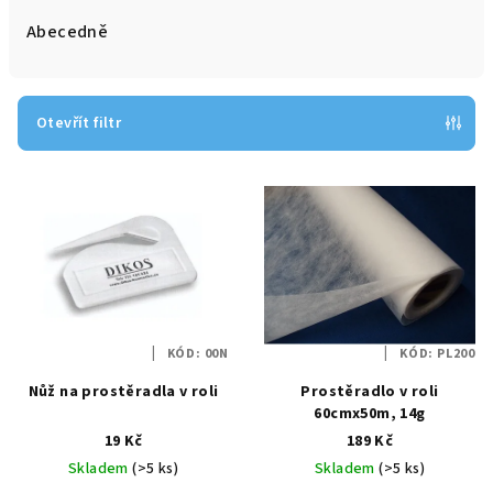
e
Abecedně
n
í
p
Otevřít filtr
r
V
o
ý
d
p
u
i
k
s
t
p
ů
KÓD:
00N
KÓD:
PL200
r
Nůž na prostěradla v roli
Prostěradlo v roli
o
60cmx50m, 14g
d
19 Kč
189 Kč
u
Skladem
(>5 ks)
Skladem
(>5 ks)
k