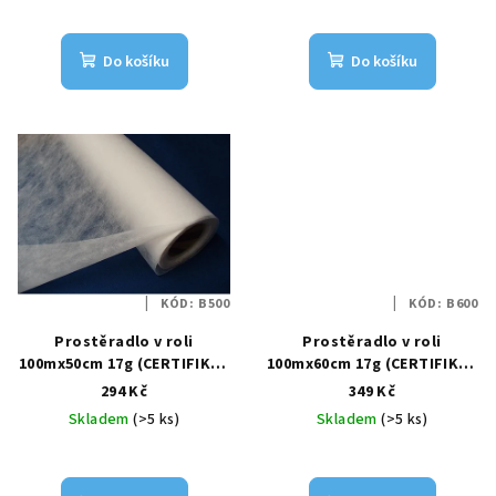
t
ů
Do košíku
Do košíku
KÓD:
B500
KÓD:
B600
Prostěradlo v roli
Prostěradlo v roli
100mx50cm 17g (CERTIFIKÁT
100mx60cm 17g (CERTIFIKÁT
SZÚ)
SZÚ)
294 Kč
349 Kč
Skladem
(>5 ks)
Skladem
(>5 ks)