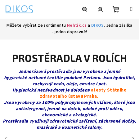
Přejít
na
obsah
Nákupní
Hledat
Přihlášení
Můžete vybírat ze sortimentu
Nehtik.cz
a
DIKOS
. Jedna zásilka
- jedno dopravné!
košík
PROSTĚRADLA V ROLÍCH
Jednorázová prostěradla jsou vyrobena z jemné
hygienické netkané textilie podobné Perlanu. Jsou hydrofilní,
zachycují vodu, oleje, emulze i pot.
Hygienická nezávadnost je doložena
atesty Státního
zdravotního ústavu Praha.
Jsou vyrobeny za 100% polypropylenových vláken, které jsou
antialergenní, jemné na dotek, odolné proti oděru,
ekonomické a ekologické.
Prostěradla využívají zdravotnická zařízení, záchranné složky,
masérské a kosmetické salony.