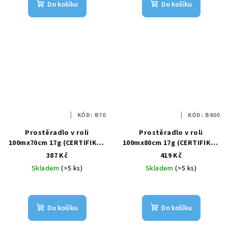
Do košíku
Do košíku
KÓD:
B70
KÓD:
B800
Prostěradlo v roli
Prostěradlo v roli
100mx70cm 17g (CERTIFIKÁT
100mx80cm 17g (CERTIFIKÁT
SZÚ)
SZÚ)
387 Kč
419 Kč
Skladem
(>5 ks)
Skladem
(>5 ks)
Do košíku
Do košíku