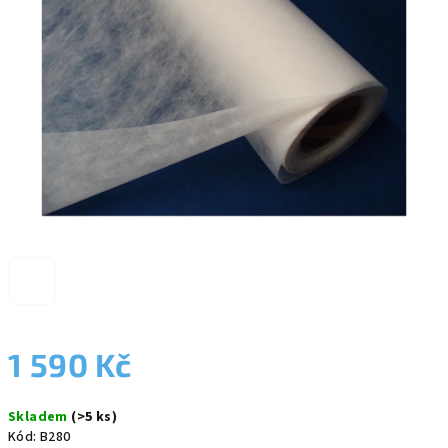
5
hvězdiček.
1 590 Kč
Měrná
Skladem
(>5 ks)
cena:
Kód:
B280