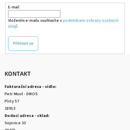
E-mail
Vložením e-mailu souhlasíte s
podmínkami ochrany osobních
údajů
Přihlásit se
Z
á
p
KONTAKT
a
Fakturační adresa - sídlo:
t
Petr Musil - DIKOS
í
Písty 57
28913
Dodací adresa - sklad:
Sojovice 33