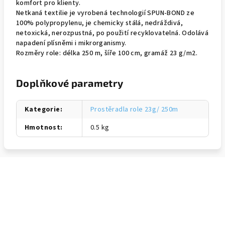
komfort pro klienty.
Netkaná textilie je vyrobená technologií SPUN-BOND ze
100% polypropylenu, je chemicky stálá, nedráždivá,
netoxická, nerozpustná, po použití recyklovatelná. Odolává
napadení plísněmi i mikrorganismy.
Rozměry role: délka 250 m, šíře 100 cm, gramáž 23 g/m2.
Doplňkové parametry
Kategorie
:
Prostěradla role 23g/ 250m
Hmotnost
:
0.5 kg