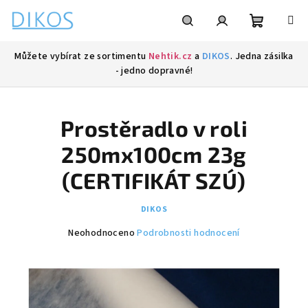
Přejít
na
obsah
Nákupní
Hledat
Přihlášení
Můžete vybírat ze sortimentu
Nehtik.cz
a
DIKOS
. Jedna zásilka
- jedno dopravné!
košík
Prostěradlo v roli
250mx100cm 23g
(CERTIFIKÁT SZÚ)
DIKOS
Průměrné
Neohodnoceno
Podrobnosti hodnocení
hodnocení
produktu
je
0,0
z