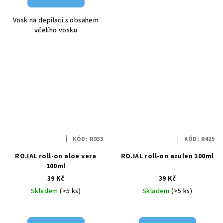
Vosk na depilaci s obsahem
včelího vosku
KÓD:
R933
KÓD:
R425
RO.IAL roll-on aloe vera
RO.IAL roll-on azulen 100ml
100ml
39 Kč
39 Kč
Skladem
(>5 ks)
Skladem
(>5 ks)