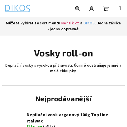
Přejít
na
obsah
Nákupní
Hledat
Přihlášení
Můžete vybírat ze sortimentu
Nehtik.cz
a
DIKOS
. Jedna zásilka
- jedno dopravné!
košík
Vosky roll-on
Depilační vosky s vysokou přilnavostí. Účinně odstraňuje jemné a
malé chloupky.
Nejprodávanější
Depilační vosk arganový 100g Top line
Italwax
Skladem
(>5 ks)