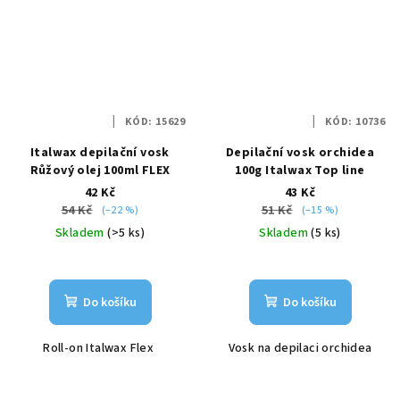
KÓD:
15629
KÓD:
10736
Italwax depilační vosk
Depilační vosk orchidea
Růžový olej 100ml FLEX
100g Italwax Top line
42 Kč
43 Kč
54 Kč
51 Kč
(–22 %)
(–15 %)
Skladem
(>5 ks)
Skladem
(5 ks)
Do košíku
Do košíku
Roll-on Italwax Flex
Vosk na depilaci orchidea