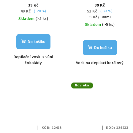
39 Kč
39 Kč
49 Kč
51 Kč
(–20 %)
(–23 %)
Měrná
39 Kč / 100 ml
Skladem
(>5 ks)
cena:
Skladem
(>5 ks)
Do košíku
Do košíku
Depilační vosk s vůní
čokolády
Vosk na depilaci korálový
Novinka
KÓD:
12415
KÓD:
124233