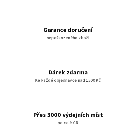
n
c
í
í
p
r
Garance doručení
v
nepoškozeného zboží
k
y
v
ý
p
Dárek zdarma
i
Ke každé objednávce nad 1500 Kč
s
u
Přes 3000 výdejních míst
po celé ČR