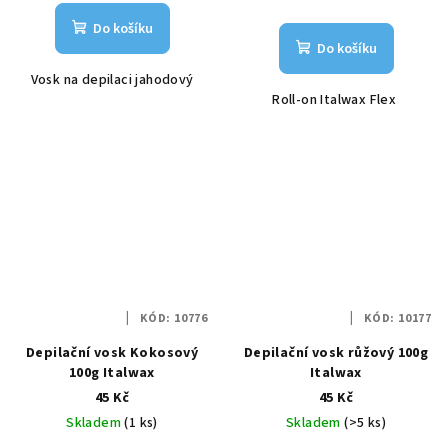
Do košíku
Do košíku
Vosk na depilaci jahodový
Roll-on Italwax Flex
KÓD:
10776
KÓD:
10177
Depilační vosk Kokosový
Depilační vosk růžový 100g
100g Italwax
Italwax
45 Kč
45 Kč
Skladem
(1 ks)
Skladem
(>5 ks)