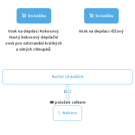
Do košíku
Do košíku
Vosk na depilaci Kokosový.
Vosk na depilaci růžový
Hustý kokosový depilační
vosk pro odstranění krátkých
a silných chloupků.
Načíst 19 dalších
S
1
2
t
O
r
49
položek celkem
á
v
n
l
Nahoru
k
á
o
d
v
a
á