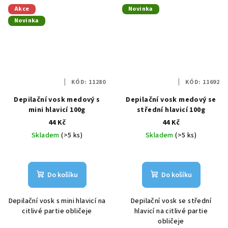
Akce
Novinka
Novinka
KÓD:
11280
KÓD:
11692
Depilační vosk medový s
Depilační vosk medový se
mini hlavicí 100g
střední hlavicí 100g
44 Kč
44 Kč
Skladem
(>5 ks)
Skladem
(>5 ks)
Do košíku
Do košíku
Depilační vosk s mini hlavicí na
Depilační vosk se střední
citlivé partie obličeje
hlavicí na citlivé partie
obličeje