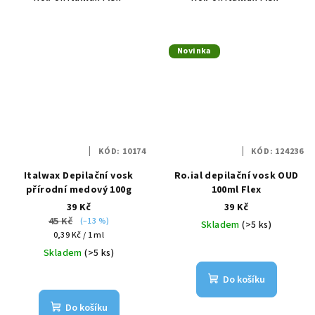
Novinka
KÓD:
10174
KÓD:
124236
Italwax Depilační vosk
Ro.ial depilační vosk OUD
přírodní medový 100g
100ml Flex
39 Kč
39 Kč
45 Kč
(–13 %)
Skladem
(>5 ks)
Měrná
0,39 Kč / 1 ml
cena:
Skladem
(>5 ks)
Do košíku
Do košíku