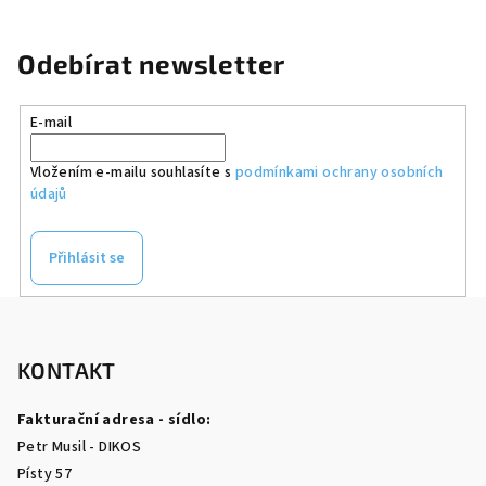
Odebírat newsletter
E-mail
Vložením e-mailu souhlasíte s
podmínkami ochrany osobních
údajů
Přihlásit se
Z
á
p
KONTAKT
a
Fakturační adresa - sídlo:
t
Petr Musil - DIKOS
í
Písty 57