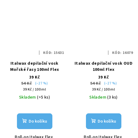
KÓD:
15631
KÓD:
16079
Italwax depilační vosk
Italwax depilační vosk OUD
Mořské řasy 100ml Flex
100ml Flex
39 Kč
39 Kč
54 Kč
54 Kč
(–27 %)
(–27 %)
Měrná
Měrná
39 Kč / 100 ml
39 Kč / 100 ml
cena:
cena:
Skladem
(>5 ks)
Skladem
(3 ks)
Do košíku
Do košíku
Roll-on Italwax Flex
Roll-on Italwax Flex