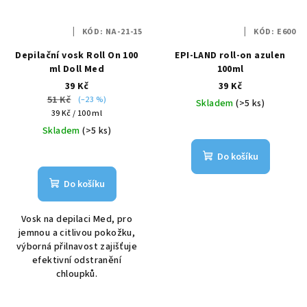
KÓD:
NA-21-15
KÓD:
E600
Depilační vosk Roll On 100
EPI-LAND roll-on azulen
ml Doll Med
100ml
39 Kč
39 Kč
51 Kč
(–23 %)
Skladem
(>5 ks)
Měrná
39 Kč / 100 ml
cena:
Skladem
(>5 ks)
Do košíku
Do košíku
Vosk na depilaci Med, pro
jemnou a citlivou pokožku,
výborná přilnavost zajišťuje
efektivní odstranění
chloupků.