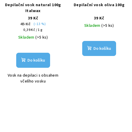
Depilační vosk natural 100g
Depilační vosk oliva 100g
Italwax
39 Kč
39 Kč
45 Kč
(–13 %)
Skladem
(>5 ks)
Měrná
0,39 Kč / 1 g
cena:
Skladem
(>5 ks)
Do košíku
Do košíku
Vosk na depilaci s obsahem
včelího vosku