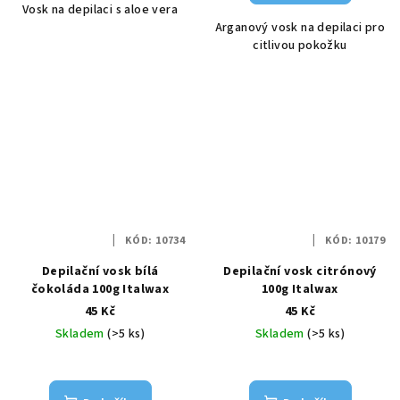
Vosk na depilaci s aloe vera
Arganový vosk na depilaci pro
citlivou pokožku
KÓD:
10734
KÓD:
10179
Depilační vosk bílá
Depilační vosk citrónový
čokoláda 100g Italwax
100g Italwax
45 Kč
45 Kč
Skladem
(>5 ks)
Skladem
(>5 ks)