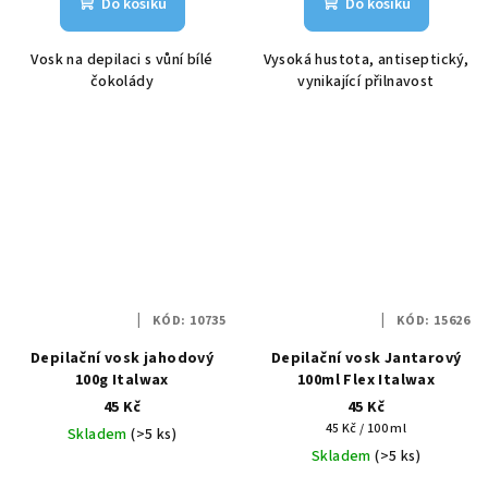
Do košíku
Do košíku
Vosk na depilaci s vůní bílé
Vysoká hustota, antiseptický,
čokolády
vynikající přilnavost
KÓD:
10735
KÓD:
15626
Depilační vosk jahodový
Depilační vosk Jantarový
100g Italwax
100ml Flex Italwax
45 Kč
45 Kč
Měrná
45 Kč / 100 ml
Skladem
(>5 ks)
cena:
Skladem
(>5 ks)