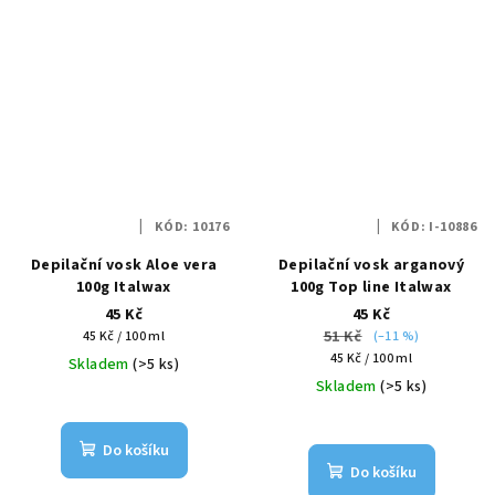
KÓD:
10176
KÓD:
I-10886
Depilační vosk Aloe vera
Depilační vosk arganový
100g Italwax
100g Top line Italwax
45 Kč
45 Kč
Měrná
51 Kč
45 Kč / 100 ml
(–11 %)
cena:
Měrná
45 Kč / 100 ml
Skladem
(>5 ks)
cena:
Skladem
(>5 ks)
Do košíku
Do košíku