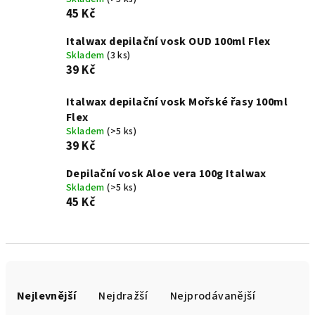
45 Kč
Italwax depilační vosk OUD 100ml Flex
Skladem
(3 ks)
39 Kč
Italwax depilační vosk Mořské řasy 100ml
Flex
Skladem
(>5 ks)
39 Kč
Depilační vosk Aloe vera 100g Italwax
Skladem
(>5 ks)
45 Kč
Ř
a
Nejlevnější
Nejdražší
Nejprodávanější
z