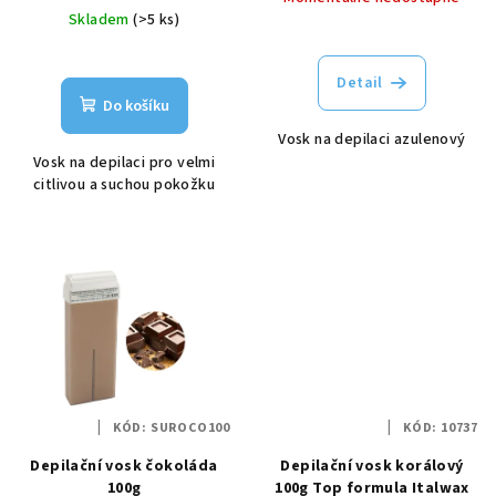
cena:
Skladem
(>5 ks)
t
ů
Detail
Do košíku
Vosk na depilaci azulenový
Vosk na depilaci pro velmi
citlivou a suchou pokožku
KÓD:
SUROCO100
KÓD:
10737
Depilační vosk čokoláda
Depilační vosk korálový
100g
100g Top formula Italwax