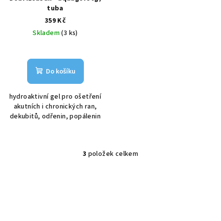
tuba
359 Kč
Skladem
(3 ks)
Do košíku
hydroaktivní gel pro ošetření
akutních i chronických ran,
dekubitů, odřenin, popálenin
3
položek celkem
O
v
l
á
d
a