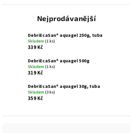
Nejprodávanější
DebriEcaSan® aquagel 250g, tuba
Skladem
(1 ks)
339 Kč
DebriEcaSan® aquagel 500g
Skladem
(1 ks)
319 Kč
DebriEcaSan® aquagel 30g, tuba
Skladem
(3 ks)
359 Kč
Ř