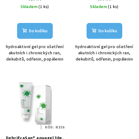
u
Skladem
(1 ks)
Skladem
(1 ks)
k
t
ů
Do košíku
Do košíku
hydroaktivní gel pro ošetření
hydroaktivní gel pro ošetření
akutních i chronických ran,
akutních i chronických ran,
dekubitů, odřenin, popálenin
dekubitů, odřenin, popálenin
KÓD:
N326
DebriEcaSan® aquagel 30g,