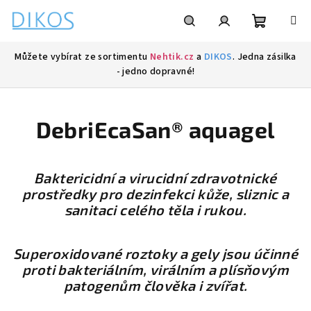
Přejít
na
obsah
Nákupní
Hledat
Přihlášení
Můžete vybírat ze sortimentu
Nehtik.cz
a
DIKOS
. Jedna zásilka
- jedno dopravné!
košík
DebriEcaSan® aquagel
Baktericidní a virucidní zdravotnické
prostředky pro dezinfekci kůže, sliznic a
sanitaci celého těla i rukou.
Superoxidované roztoky a gely jsou účinné
proti bakteriálním, virálním a plísňovým
patogenům člověka i zvířat.