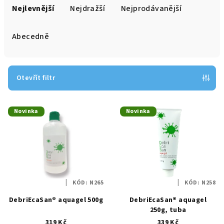
a
Nejlevnější
Nejdražší
Nejprodávanější
z
e
Abecedně
n
í
p
Otevřít filtr
r
V
o
Novinka
Novinka
ý
d
p
u
i
k
s
t
p
ů
KÓD:
N265
KÓD:
N258
r
DebriEcaSan® aquagel 500g
DebriEcaSan® aquagel
o
250g, tuba
d
319 Kč
339 Kč