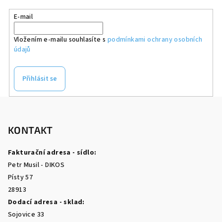
E-mail
Vložením e-mailu souhlasíte s
podmínkami ochrany osobních
údajů
Přihlásit se
Z
á
p
KONTAKT
a
Fakturační adresa - sídlo:
t
Petr Musil - DIKOS
í
Písty 57
28913
Dodací adresa - sklad:
Sojovice 33