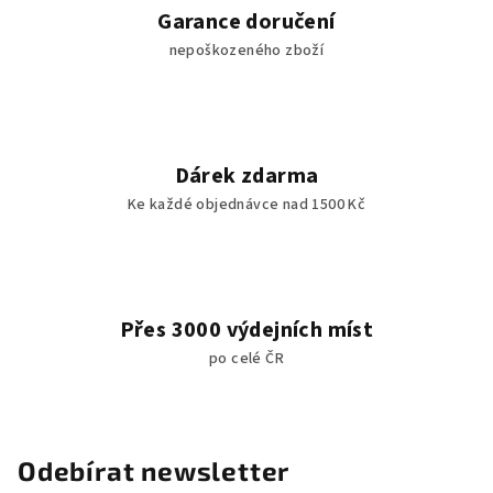
c
Garance doručení
í
nepoškozeného zboží
p
r
v
k
y
Dárek zdarma
v
Ke každé objednávce nad 1500 Kč
ý
p
i
s
u
Přes 3000 výdejních míst
po celé ČR
Odebírat newsletter