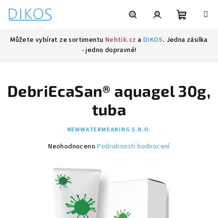
Přejít
na
obsah
Nákupní
Hledat
Přihlášení
Můžete vybírat ze sortimentu
Nehtik.cz
a
DIKOS
. Jedna zásilka
- jedno dopravné!
košík
DebriEcaSan® aquagel 30g,
tuba
NEWWATERMEANING S.R.O.
Průměrné
Neohodnoceno
Podrobnosti hodnocení
hodnocení
produktu
je
0,0
z
5
hvězdiček.