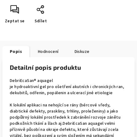
Zeptat se
Sdílet
Popis
Hodnocení
Diskuze
Detailní popis produktu
DebriEcaSan® aquagel
je hydroaktivní gel pro ošetření akutních i chronických ran,
dekubitů, odřenin, popálenin a ulcerací jiné etiologie
K lokální aplikaci na nehojící se rány (bércové vředy,
diabtické defekty, praskliny, trhliny, proleženiny) a jako
podpůlrný lokální prostředek k zabránění rozvoje zánětu
podkožních tkání a šlach aj.DebriEcaSan aquagel velmi
příznivě působí na okraje defektu, které zůstávají zcela
vitální, bez poškození a svým složením má sekundární