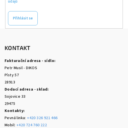
údajů
Přihlásit se
Z
á
p
KONTAKT
a
Fakturační adresa - sídlo:
t
Petr Musil - DIKOS
í
Písty 57
28913
Dodací adresa - sklad:
Sojovice 33
29475
Kontakty:
Pevná linka:
+420 326 921 466
Mobil:
+420 724 760 222