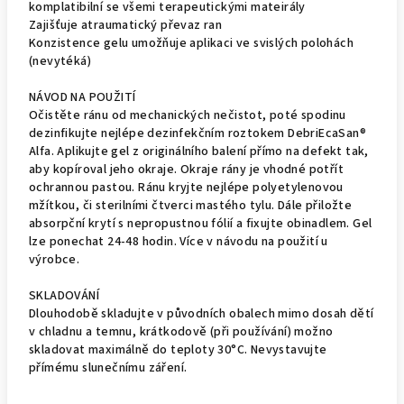
komplatibilní se všemi terapeutickými mateirály
Zajišťuje atraumatický převaz ran
Konzistence gelu umožňuje aplikaci ve svislých polohách
(nevytéká)
NÁVOD NA POUŽITÍ
Očistěte ránu od mechanických nečistot, poté spodinu
dezinfikujte nejlépe dezinfekčním roztokem DebriEcaSan®
Alfa. Aplikujte gel z originálního balení přímo na defekt tak,
aby kopíroval jeho okraje. Okraje rány je vhodné potřít
ochrannou pastou. Ránu kryjte nejlépe polyetylenovou
mžítkou, či sterilními čtverci mastého tylu. Dále přiložte
absorpční krytí s nepropustnou fólií a fixujte obinadlem. Gel
lze ponechat 24-48 hodin. Více v návodu na použití u
výrobce.
SKLADOVÁNÍ
Dlouhodobě skladujte v původních obalech mimo dosah dětí
v chladnu a temnu, krátkodově (při používání) možno
skladovat maximálně do teploty 30°C. Nevystavujte
přímému slunečnímu záření.