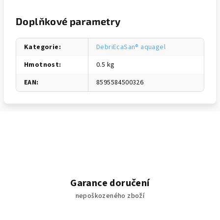
Doplňkové parametry
Kategorie
:
DebriEcaSan® aquagel
Hmotnost
:
0.5 kg
EAN
:
8595584500326
Garance doručení
nepoškozeného zboží