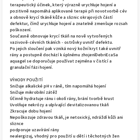
terapeutický účinek, který výrazně urychluje hojení a
pozitivně napomáhá aplikované terapii při novotvorbě cév
a obnově krycí tkáně kůže a sliznic okrajových částí
defektur, čímž urychluje hojení a znatelně zmenšuje rozsah
poškození.
Současně obnovuje krycí tkáň na nově vytvořených
vazivově-cévních tkáních - ostrůvky uvnitř defektu.
Po jejich sloučení pak vzniká nový kožní kryt také uvnitř
rány a postupně dochází k úplnému zhojeníDebriEcaSa
aquagel se doporučuje používat zejména v čistící a
granulační fázi hojení.
VÝHODY POUŽITÍ
Snižuje alkalické pH v ráně, tím napomáhá hojení
Snižuje mikrobilní zátěž
Účinně hydratuje ránu i okolí rány, brání tvorbě krust
Uvolňuje nekrózy a ulpívající devitalizovanou tkáň
Zkracuje dobu hojení
Nepoškozuje zdravou tkáň, je netoxický, ndráždí kůži ani
sliznce
podporuje uzavírání rány
nealergizuj, vhodný pro použití u dětí i těchotných žen