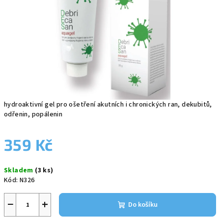
hydroaktivní gel pro ošetření akutních i chronických ran, dekubitů,
odřenin, popálenin
359 Kč
Měrná
Skladem
(3 ks)
cena:
Kód:
N326
−
+
Do košíku