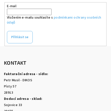
E-mail
Vložením e-mailu souhlasíte s
podmínkami ochrany osobních
údajů
Přihlásit se
Z
á
p
KONTAKT
a
Fakturační adresa - sídlo:
t
Petr Musil - DIKOS
í
Písty 57
28913
Dodací adresa - sklad:
Sojovice 33