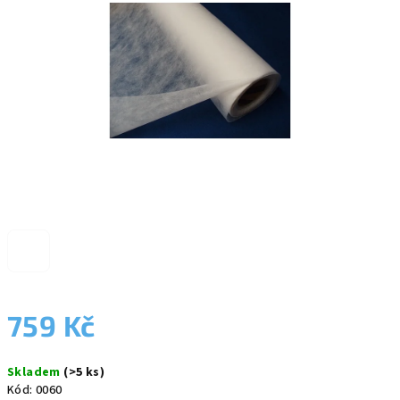
5
hvězdiček.
759 Kč
Měrná
Skladem
(>5 ks)
cena:
Kód:
0060