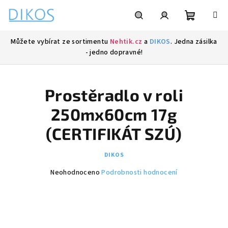
Přejít
na
obsah
Nákupní
Hledat
Přihlášení
Můžete vybírat ze sortimentu
Nehtik.cz
a
DIKOS
. Jedna zásilka
- jedno dopravné!
košík
Prostěradlo v roli
250mx60cm 17g
(CERTIFIKÁT SZÚ)
DIKOS
Průměrné
Neohodnoceno
Podrobnosti hodnocení
hodnocení
produktu
je
0,0
z