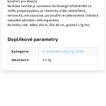
komfort pro klienty.
Netkaná textilie je vyrobená technologií SPUN-BOND ze
100% polypropylenu, je chemicky stálá, nedráždivá,
netoxická, nerozpustná, po použití recyklovatelná. Odolává
napadení plísněmi i mikrorganismy.
Rozměry role: délka 250 m, šíře 60 cm, gramáž 17g/m2.
Doplňkové parametry
Kategorie
:
Prostěradla role 17g/ 250m
Hmotnost
:
0.5 kg