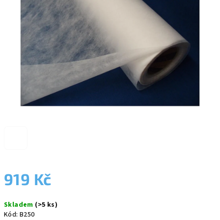
5
hvězdiček.
919 Kč
Měrná
Skladem
(>5 ks)
cena:
Kód:
B250