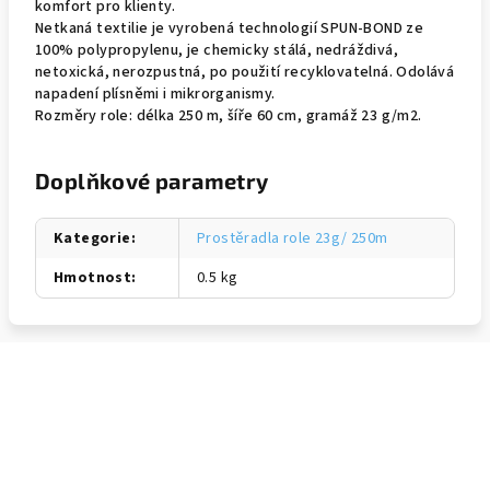
komfort pro klienty.
Netkaná textilie je vyrobená technologií SPUN-BOND ze
100% polypropylenu, je chemicky stálá, nedráždivá,
netoxická, nerozpustná, po použití recyklovatelná. Odolává
napadení plísněmi i mikrorganismy.
Rozměry role: délka 250 m, šíře 60 cm, gramáž 23 g/m2.
Doplňkové parametry
Kategorie
:
Prostěradla role 23g/ 250m
Hmotnost
:
0.5 kg