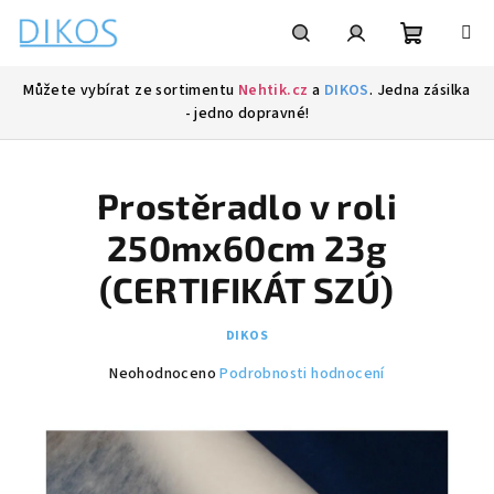
Přejít
na
obsah
Nákupní
Hledat
Přihlášení
Můžete vybírat ze sortimentu
Nehtik.cz
a
DIKOS
. Jedna zásilka
- jedno dopravné!
košík
Prostěradlo v roli
250mx60cm 23g
(CERTIFIKÁT SZÚ)
DIKOS
Průměrné
Neohodnoceno
Podrobnosti hodnocení
hodnocení
produktu
je
0,0
z