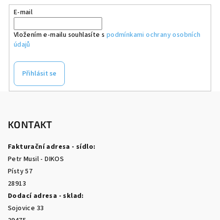
E-mail
Vložením e-mailu souhlasíte s
podmínkami ochrany osobních
údajů
Přihlásit se
Z
á
p
KONTAKT
a
Fakturační adresa - sídlo:
t
Petr Musil - DIKOS
í
Písty 57
28913
Dodací adresa - sklad:
Sojovice 33