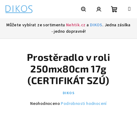
Přejít
na
obsah
Nákupní
Hledat
Přihlášení
Můžete vybírat ze sortimentu
Nehtik.cz
a
DIKOS
. Jedna zásilka
- jedno dopravné!
košík
Prostěradlo v roli
250mx80cm 17g
(CERTIFIKÁT SZÚ)
DIKOS
Průměrné
Neohodnoceno
Podrobnosti hodnocení
hodnocení
produktu
je
0,0
z