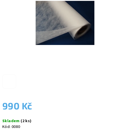
5
hvězdiček.
990 Kč
Měrná
Skladem
(2 ks)
cena:
Kód:
0080