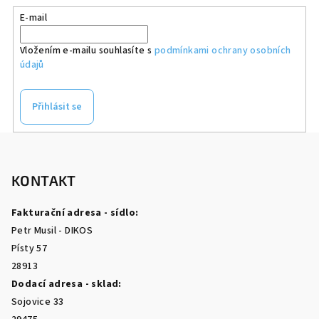
E-mail
Vložením e-mailu souhlasíte s
podmínkami ochrany osobních
údajů
Přihlásit se
Z
á
p
KONTAKT
a
Fakturační adresa - sídlo:
t
Petr Musil - DIKOS
í
Písty 57
28913
Dodací adresa - sklad:
Sojovice 33