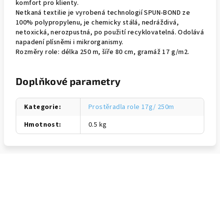
komfort pro klienty.
Netkaná textilie je vyrobená technologií SPUN-BOND ze
100% polypropylenu, je chemicky stálá, nedráždivá,
netoxická, nerozpustná, po použití recyklovatelná. Odolává
napadení plísněmi i mikrorganismy.
Rozměry role: délka 250 m, šíře 80 cm, gramáž 17 g/m2.
Doplňkové parametry
Kategorie
:
Prostěradla role 17g/ 250m
Hmotnost
:
0.5 kg