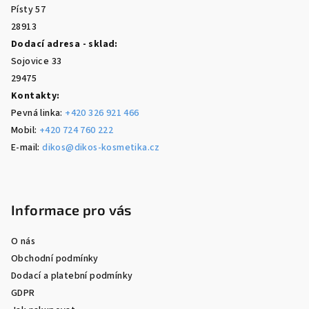
í
Písty 57
28913
Dodací adresa - sklad:
Sojovice 33
29475
Kontakty:
Pevná linka:
+420 326 921 466
Mobil:
+420 724 760 222
E-mail:
dikos@dikos-kosmetika.cz
Informace pro vás
O nás
Obchodní podmínky
Dodací a platební podmínky
GDPR