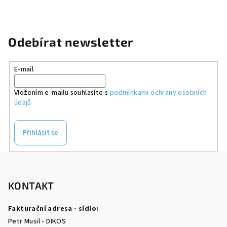
Odebírat newsletter
E-mail
Vložením e-mailu souhlasíte s
podmínkami ochrany osobních
údajů
Přihlásit se
Z
á
p
KONTAKT
a
Fakturační adresa - sídlo:
t
Petr Musil - DIKOS