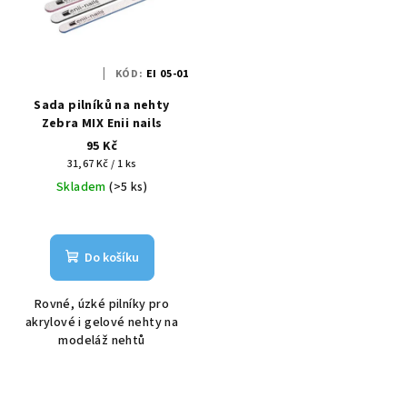
KÓD:
EI 05-01
Sada pilníků na nehty
Zebra MIX Enii nails
95 Kč
Měrná
31,67 Kč / 1 ks
cena:
Skladem
(>5 ks)
Do košíku
Rovné, úzké pilníky pro
akrylové i gelové nehty na
modeláž nehtů