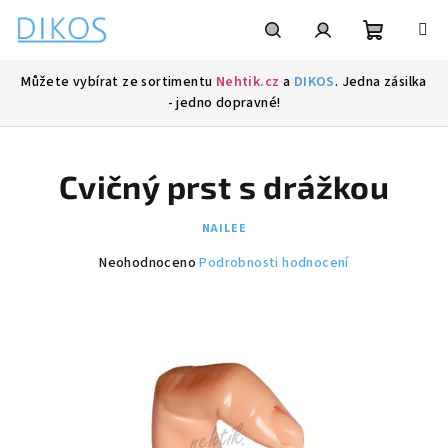
Přejít
na
obsah
Nákupní
Hledat
Přihlášení
Můžete vybírat ze sortimentu
Nehtik.cz
a
DIKOS
. Jedna zásilka
- jedno dopravné!
košík
Cvičný prst s drážkou
NAILEE
Průměrné
Neohodnoceno
Podrobnosti hodnocení
hodnocení
produktu
je
0,0
z
5
hvězdiček.