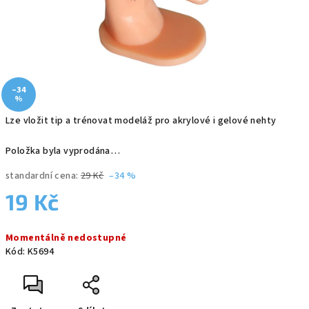
–34
%
Lze vložit tip a trénovat modeláž pro akrylové i gelové nehty
Položka byla vyprodána…
standardní cena:
29 Kč
–34 %
19 Kč
Měrná
Momentálně nedostupné
cena:
Kód:
K5694