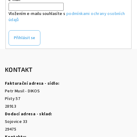
Vložením e-mailu souhlasíte s
podmínkami ochrany osobních
údajů
Přihlásit se
Z
á
p
KONTAKT
a
Fakturační adresa - sídlo:
t
Petr Musil - DIKOS
í
Písty 57
28913
Dodací adresa - sklad:
Sojovice 33
29475