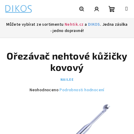
Přejít
na
obsah
Nákupní
Hledat
Přihlášení
Můžete vybírat ze sortimentu
Nehtik.cz
a
DIKOS
. Jedna zásilka
- jedno dopravné!
košík
Ořezávač nehtové kůžičky
kovový
NAILEE
Průměrné
Neohodnoceno
Podrobnosti hodnocení
hodnocení
produktu
je
0,0
z
5
hvězdiček.