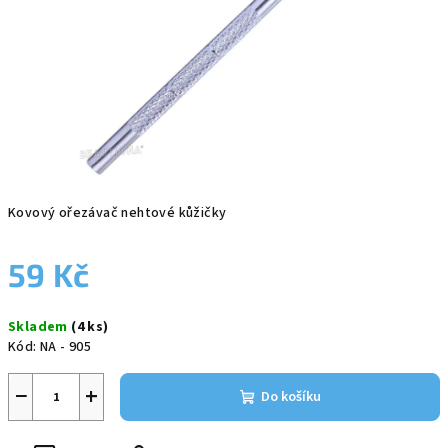
Kovový ořezávač nehtové kůžičky
59 Kč
Měrná
Skladem
(4 ks)
cena:
Kód:
NA - 905
−
+
Do košíku