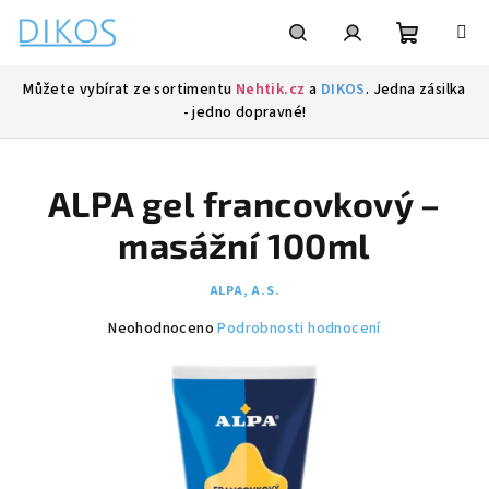
Přejít
na
obsah
Nákupní
Hledat
Přihlášení
Můžete vybírat ze sortimentu
Nehtik.cz
a
DIKOS
. Jedna zásilka
- jedno dopravné!
košík
ALPA gel francovkový –
masážní 100ml
ALPA, A.S.
Průměrné
Neohodnoceno
Podrobnosti hodnocení
hodnocení
produktu
je
0,0
z
5
hvězdiček.