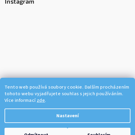
Instagram
Tento web používá soubory cookie. Dalším procházením
tohoto webu vyjadřujete souhlas s jejich používáním.
Více informací
zde
.
Sledovat na Instagramu
Nastavení
Copyright 2026
Dikos Kosmetika
. Všechna práva vyhrazena.