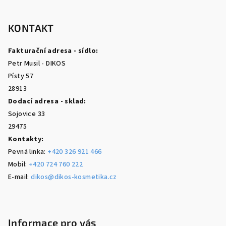
Z
á
p
KONTAKT
a
Fakturační adresa - sídlo:
t
Petr Musil - DIKOS
í
Písty 57
28913
Dodací adresa - sklad:
Sojovice 33
29475
Kontakty:
Pevná linka:
+420 326 921 466
Mobil:
+420 724 760 222
E-mail:
dikos@dikos-kosmetika.cz
Informace pro vás