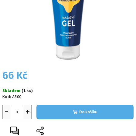
66 Kč
Měrná
Skladem
(1 ks)
cena:
Kód:
A500
−
+
Do košíku