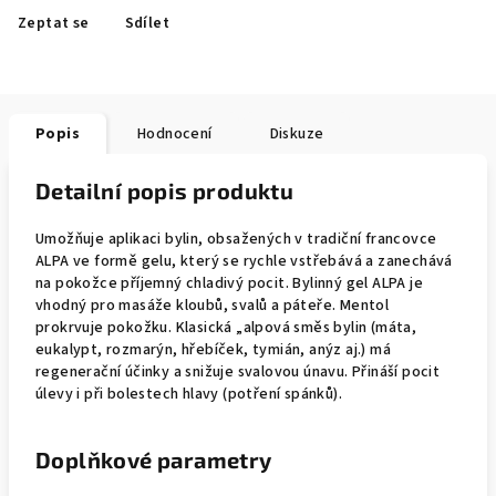
Zeptat se
Sdílet
Popis
Hodnocení
Diskuze
Detailní popis produktu
Umožňuje aplikaci bylin, obsažených v tradiční francovce
ALPA ve formě gelu, který se rychle vstřebává a zanechává
na pokožce příjemný chladivý pocit. Bylinný gel ALPA je
vhodný pro masáže kloubů, svalů a páteře. Mentol
prokrvuje pokožku. Klasická „alpová směs bylin (máta,
eukalypt, rozmarýn, hřebíček, tymián, anýz aj.) má
regenerační účinky a snižuje svalovou únavu. Přináší pocit
úlevy i při bolestech hlavy (potření spánků).
Doplňkové parametry