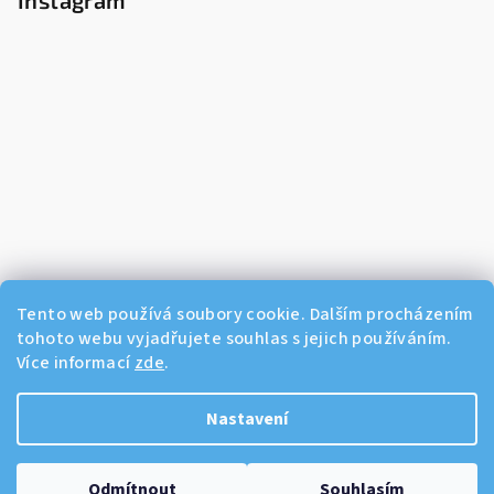
Instagram
Tento web používá soubory cookie. Dalším procházením
tohoto webu vyjadřujete souhlas s jejich používáním.
Více informací
zde
.
Sledovat na Instagramu
Nastavení
Copyright 2026
Dikos Kosmetika
. Všechna práva vyhrazena.
Odmítnout
Souhlasím