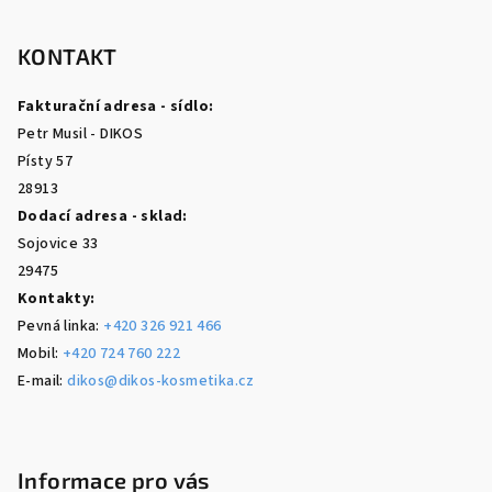
á
p
KONTAKT
a
Fakturační adresa - sídlo:
t
Petr Musil - DIKOS
í
Písty 57
28913
Dodací adresa - sklad:
Sojovice 33
29475
Kontakty:
Pevná linka:
+420 326 921 466
Mobil:
+420 724 760 222
E-mail:
dikos@dikos-kosmetika.cz
Informace pro vás