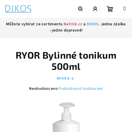
Přejít
na
obsah
Nákupní
Hledat
Přihlášení
Můžete vybírat ze sortimentu
Nehtik.cz
a
DIKOS
. Jedna zásilka
- jedno dopravné!
košík
RYOR Bylinné tonikum
500ml
RYOR A.S.
Průměrné
Neohodnoceno
Podrobnosti hodnocení
hodnocení
produktu
je
0,0
z
5
hvězdiček.