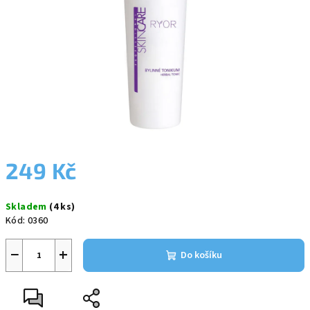
249 Kč
Měrná
Skladem
(4 ks)
cena:
Kód:
0360
−
+
Do košíku