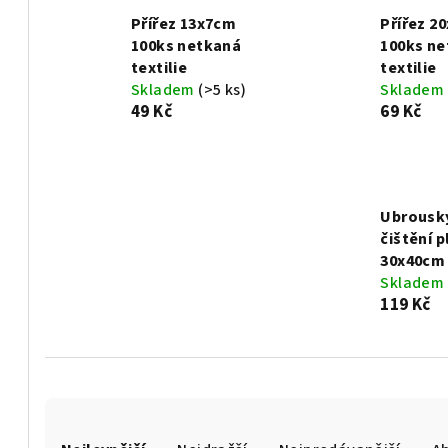
Přířez 13x7cm
Přířez 2
100ks netkaná
100ks n
textilie
textilie
Skladem
(>5 ks)
Skladem
49 Kč
69 Kč
Ubrousk
čištění p
30x40cm
Skladem
119 Kč
Ř