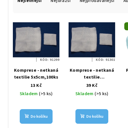
Nejlevnější
Nejdražší
Nejprodávanější
A
a
z
V
e
ý
n
p
í
i
p
KÓD:
91299
KÓD:
91301
s
r
Komprese - netkaná
Komprese - netkaná
p
textilie 5x5cm,100ks
textilie
o
10x10cm,100ks
13 Kč
39 Kč
r
d
Skladem
(>5 ks)
Skladem
(>5 ks)
o
u
d
k
Do košíku
Do košíku
u
t