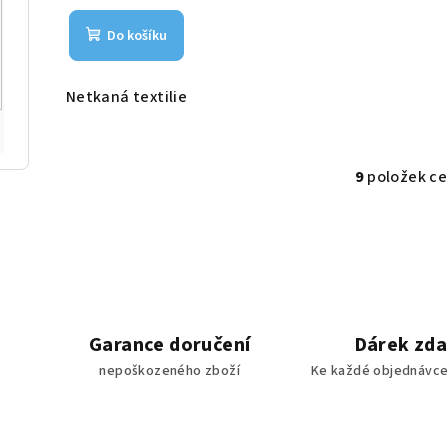
Do košíku
Netkaná textilie
9
položek c
O
v
l
á
d
a
Garance doručení
Dárek zd
c
nepoškozeného zboží
Ke každé objednávce
í
p
r