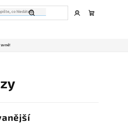
Přihlášení
Nákupní
košík
ravné!
ezy
anější