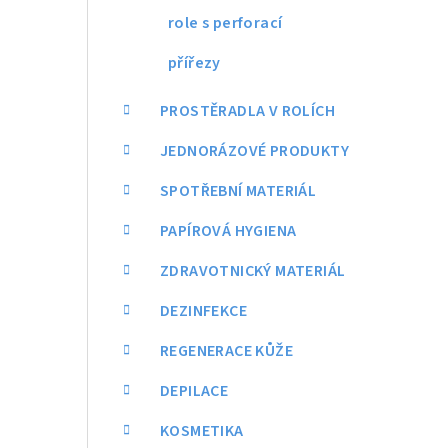
a
role s perforací
n
přířezy
n
PROSTĚRADLA V ROLÍCH
í
JEDNORÁZOVÉ PRODUKTY
p
SPOTŘEBNÍ MATERIÁL
a
PAPÍROVÁ HYGIENA
n
ZDRAVOTNICKÝ MATERIÁL
e
DEZINFEKCE
l
REGENERACE KŮŽE
DEPILACE
KOSMETIKA