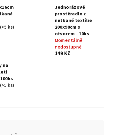
0x16cm
Jednorázové
etkaná
prostěradlo z
netkané textílie
(>5 ks)
200x90cm s
otvorem - 10ks
Momentálně
nedostupné
149 Kč
y na
leti
 100ks
(>5 ks)