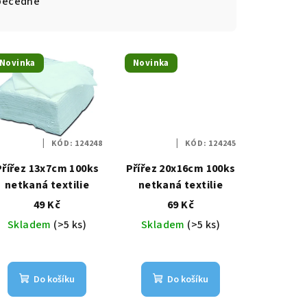
becedně
Novinka
Novinka
KÓD:
124248
KÓD:
124245
Přířez 13x7cm 100ks
Přířez 20x16cm 100ks
netkaná textilie
netkaná textilie
49 Kč
69 Kč
Skladem
(>5 ks)
Skladem
(>5 ks)
Do košíku
Do košíku