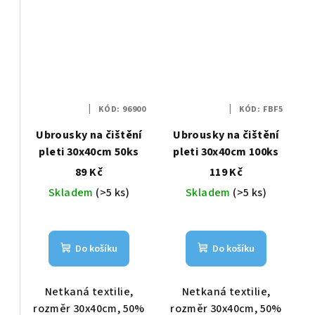
k
ů
t
ů
KÓD:
96900
KÓD:
FBF5
Ubrousky na čištění
Ubrousky na čištění
pleti 30x40cm 50ks
pleti 30x40cm 100ks
89 Kč
119 Kč
2
Skladem
(>5 ks)
Skladem
(>5 ks)
Do košíku
Do košíku
Netkaná textilie,
Netkaná textilie,
rozměr 30x40cm, 50%
rozměr 30x40cm, 50%