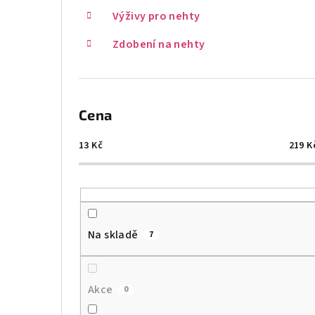
Výživy pro nehty
Zdobení na nehty
Cena
13
Kč
219
K
Na skladě
7
Akce
0