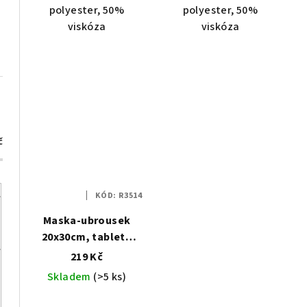
polyester, 50%
polyester, 50%
viskóza
viskóza
č
KÓD:
R3514
Maska-ubrousek
20x30cm, tableta
100ks
219 Kč
Skladem
(>5 ks)