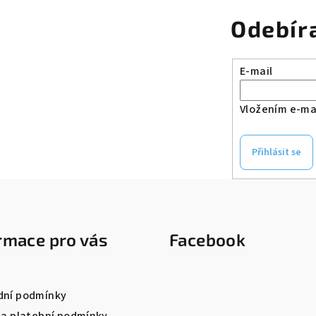
v
Odebír
k
y
v
E-mail
ý
Vložením e-mai
p
i
s
Přihlásit se
u
rmace pro vás
Facebook
ní podmínky