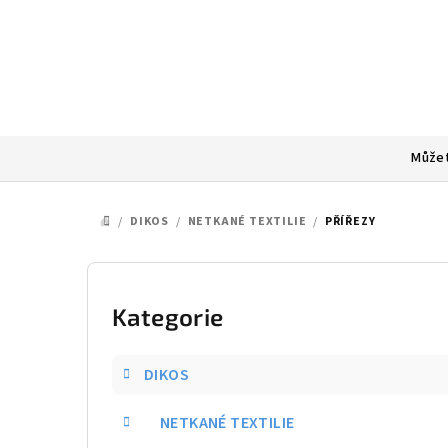
Přejít
na
obsah
Můžet
/
DIKOS
/
NETKANÉ TEXTILIE
/
PŘÍŘEZY
DOMŮ
P
o
Kategorie
Přeskočit
kategorie
s
DIKOS
t
NETKANÉ TEXTILIE
r