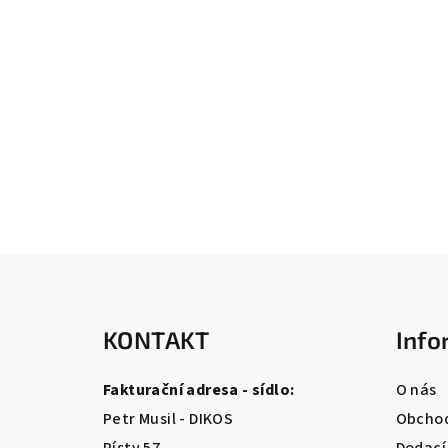
Z
á
KONTAKT
Info
p
a
Fakturační adresa - sídlo:
O nás
t
Petr Musil - DIKOS
Obchod