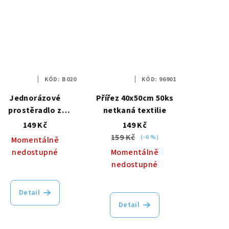
KÓD:
B020
KÓD:
96901
Jednorázové
Přířez 40x50cm 50ks
prostěradlo z
netkaná textilie
netkané textílie
149 Kč
149 Kč
00x90cm s otvorem
159 Kč
(–6 %)
Momentálně
- 10ks
nedostupné
Momentálně
nedostupné
Detail
Detail