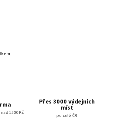
elkem
Přes 3000 výdejních
arma
míst
 nad 1500 Kč
po celé ČR