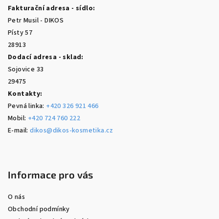
a
Fakturační adresa - sídlo:
t
Petr Musil - DIKOS
í
Písty 57
28913
Dodací adresa - sklad:
Sojovice 33
29475
Kontakty:
Pevná linka:
+420 326 921 466
Mobil:
+420 724 760 222
E-mail:
dikos@dikos-kosmetika.cz
Informace pro vás
O nás
Obchodní podmínky