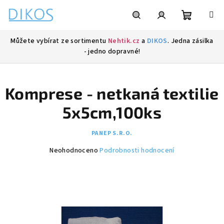
Přejít
na
obsah
Nákupní
Hledat
Přihlášení
Můžete vybírat ze sortimentu
Nehtik.cz
a
DIKOS
. Jedna zásilka
- jedno dopravné!
košík
Komprese - netkaná textilie
5x5cm,100ks
PANEP S.R.O.
Průměrné
Neohodnoceno
Podrobnosti hodnocení
hodnocení
produktu
je
0,0
z
5
hvězdiček.