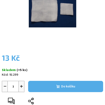
13 Kč
Měrná
Skladem
(>5 ks)
cena:
Kód:
91299
−
+
Do košíku