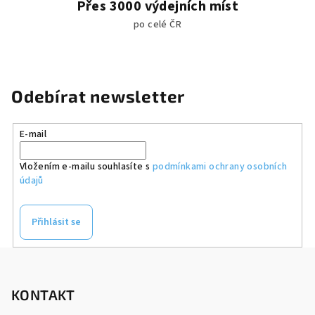
Přes 3000 výdejních míst
po celé ČR
Odebírat newsletter
E-mail
Vložením e-mailu souhlasíte s
podmínkami ochrany osobních
údajů
Přihlásit se
Z
á
p
KONTAKT