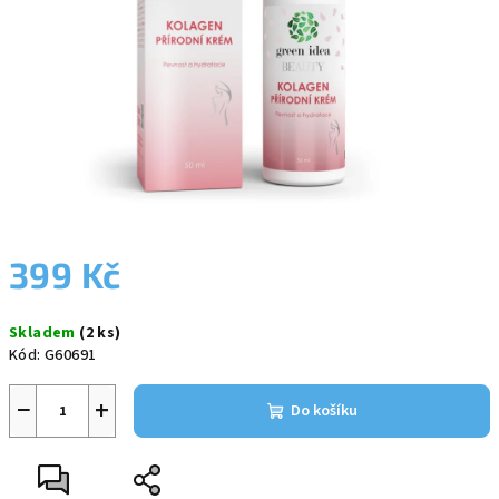
399 Kč
Měrná
Skladem
(2 ks)
cena:
Kód:
G60691
−
+
Do košíku