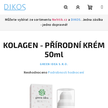
Přejít
na
obsah
Nákupní
Hledat
Přihlášení
Můžete vybírat ze sortimentu
Nehtik.cz
a
DIKOS
. Jedna zásilka
- jedno dopravné!
košík
KOLAGEN - PŘÍRODNÍ KRÉM
50ml
GREEN IDEA S.R.O.
Průměrné
Neohodnoceno
Podrobnosti hodnocení
hodnocení
produktu
je
0,0
z
5
hvězdiček.