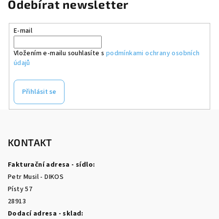
Odebírat newsletter
E-mail
Vložením e-mailu souhlasíte s
podmínkami ochrany osobních
údajů
Přihlásit se
Z
á
p
KONTAKT
a
Fakturační adresa - sídlo:
t
Petr Musil - DIKOS
í
Písty 57
28913
Dodací adresa - sklad: