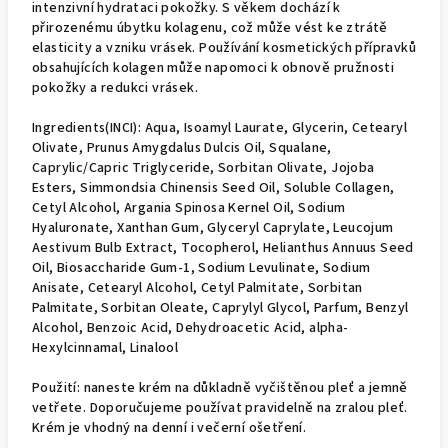
intenzivní hydrataci pokožky. S věkem dochází k
přirozenému úbytku kolagenu, což může vést ke ztrátě
elasticity a vzniku vrásek. Používání kosmetických přípravků
obsahujících kolagen může napomoci k obnově pružnosti
pokožky a redukci vrásek.
Ingredients(INCI): Aqua, Isoamyl Laurate, Glycerin, Cetearyl
Olivate, Prunus Amygdalus Dulcis Oil, Squalane,
Caprylic/Capric Triglyceride, Sorbitan Olivate, Jojoba
Esters, Simmondsia Chinensis Seed Oil, Soluble Collagen,
Cetyl Alcohol, Argania Spinosa Kernel Oil, Sodium
Hyaluronate, Xanthan Gum, Glyceryl Caprylate, Leucojum
Aestivum Bulb Extract, Tocopherol, Helianthus Annuus Seed
Oil, Biosaccharide Gum-1, Sodium Levulinate, Sodium
Anisate, Cetearyl Alcohol, Cetyl Palmitate, Sorbitan
Palmitate, Sorbitan Oleate, Caprylyl Glycol, Parfum, Benzyl
Alcohol, Benzoic Acid, Dehydroacetic Acid, alpha-
Hexylcinnamal, Linalool
Použití: naneste krém na důkladně vyčištěnou pleť a jemně
vetřete. Doporučujeme používat pravidelně na zralou pleť.
Krém je vhodný na denní i večerní ošetření.