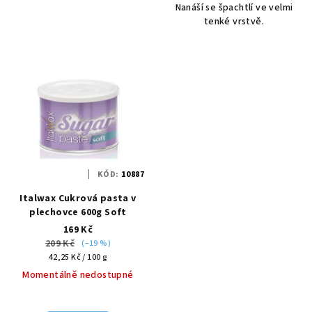
Nanáší se špachtlí ve velmi
tenké vrstvě.
KÓD:
10887
Italwax Cukrová pasta v
plechovce 600g Soft
169 Kč
209 Kč
(–19 %)
Měrná
42,25 Kč / 100 g
cena:
Momentálně nedostupné