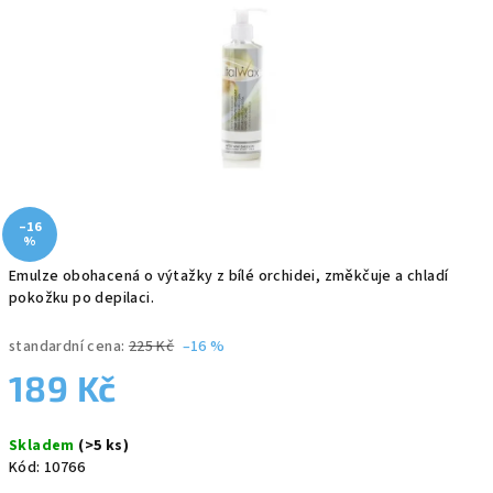
5
hvězdiček.
–16
%
Emulze obohacená o výtažky z bílé orchidei, změkčuje a chladí
pokožku po depilaci.
standardní cena:
225 Kč
–16 %
189 Kč
Měrná
Skladem
(>5 ks)
cena:
Kód:
10766