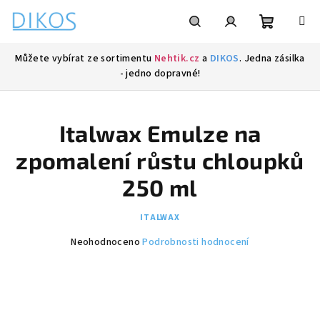
Přejít
na
obsah
Nákupní
Hledat
Přihlášení
Můžete vybírat ze sortimentu
Nehtik.cz
a
DIKOS
. Jedna zásilka
- jedno dopravné!
košík
Italwax Emulze na
zpomalení růstu chloupků
250 ml
ITALWAX
Průměrné
Neohodnoceno
Podrobnosti hodnocení
hodnocení
produktu
je
0,0
z