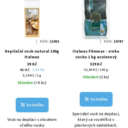
KÓD:
12415
KÓD:
10747
Depilační vosk natural 100g
Italwax Filmwax - zrnka
Italwax
vosku 1 kg azulenový
39 Kč
329 Kč
45 Kč
Měrná
(–13 %)
32,90 Kč / 100 g
Měrná
cena:
0,39 Kč / 1 g
Skladem
(3 ks)
cena:
Skladem
(>5 ks)
Do košíku
Do košíku
Speciální vosk na depilaci,
Vosk na depilaci s obsahem
který se rozehřívá v
včelího vosku
plechových nádobkách.