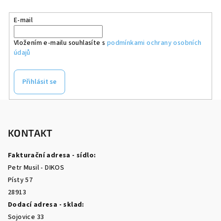
E-mail
Vložením e-mailu souhlasíte s
podmínkami ochrany osobních
údajů
Přihlásit se
Z
á
p
KONTAKT
a
Fakturační adresa - sídlo:
t
Petr Musil - DIKOS
í
Písty 57
28913
Dodací adresa - sklad:
Sojovice 33