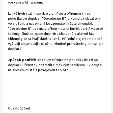
voskami a filmwaxem.
Lehká hydratační emulze zjemňuje a příjemně chladí
pokožku po depilaci. "Decelerine R" je komplex obsažený
ve složení, a napomáhá ke zpomalení růstu chloupků.
"Decelerine R" ovlivňuje přímo matrici buněk uvnitř vlasové
folikuly, čímž se zpomaluje růst chloupků v aktivní fázi.
Chloupky se stávají slabší a tenčí. Přírodní oleje komplexně
vyživují a hydratují pokožku. Vhodné pro všechny oblasti po
depilaci.
Způsob použití:
lehce vmasírujte do pokožky ihned po
depilaci. Přebytek odstraňte měkkým hadříkem. Skladujte
na suchém místě s pokojovou teplotou.
Obsah: 250 ml