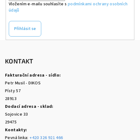
Vložením e-mailu souhlasíte s
podmínkami ochrany osobních
údajů
Přihlásit se
Z
á
p
KONTAKT
a
Fakturační adresa - sídlo:
t
Petr Musil - DIKOS
í
Písty 57
28913
Dodací adresa - sklad:
Sojovice 33
29475
Kontakty:
Pevná linka:
+420 326 921 466