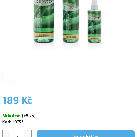
189 Kč
Měrná
Skladem
(>5 ks)
cena:
Kód:
10755