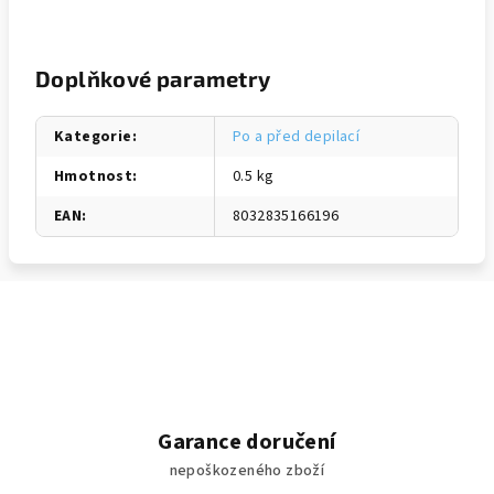
Doplňkové parametry
Kategorie
:
Po a před depilací
Hmotnost
:
0.5 kg
EAN
:
8032835166196
Garance doručení
nepoškozeného zboží