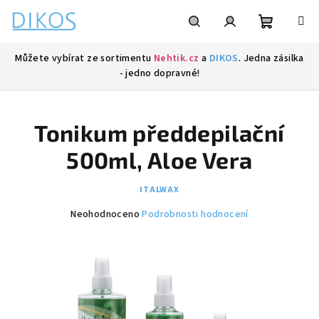
Přejít
na
obsah
Nákupní
Hledat
Přihlášení
Můžete vybírat ze sortimentu
Nehtik.cz
a
DIKOS
. Jedna zásilka
- jedno dopravné!
košík
Tonikum předdepilační
500ml, Aloe Vera
ITALWAX
Průměrné
Neohodnoceno
Podrobnosti hodnocení
hodnocení
produktu
je
0,0
z
5
hvězdiček.