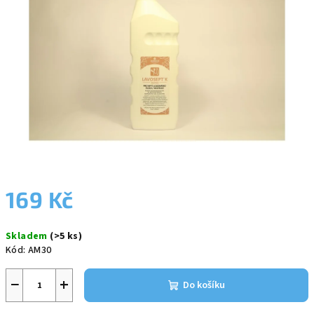
5
hvězdiček.
169 Kč
Měrná
Skladem
(>5 ks)
cena:
Kód:
AM30
−
+
Do košíku