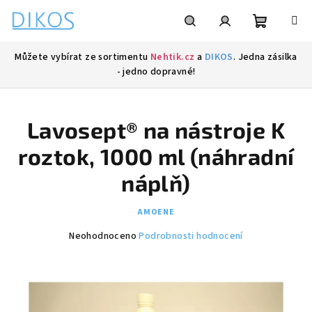
Přejít
na
obsah
Nákupní
Hledat
Přihlášení
Můžete vybírat ze sortimentu
Nehtik.cz
a
DIKOS
. Jedna zásilka
- jedno dopravné!
košík
Lavosept® na nástroje K
roztok, 1000 ml (náhradní
náplň)
AMOENE
Průměrné
Neohodnoceno
Podrobnosti hodnocení
hodnocení
produktu
je
0,0
z