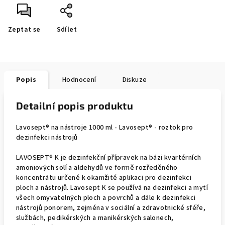
Zeptat se
Sdílet
Popis
Hodnocení
Diskuze
Detailní popis produktu
Lavosept® na nástroje 1000 ml - Lavosept® - roztok pro
dezinfekci nástrojů
LAVOSEPT® K je dezinfekční přípravek na bázi kvartérních
amoniových solí a aldehydů ve formě rozředěného
koncentrátu určené k okamžité aplikaci pro dezinfekci
ploch a nástrojů. Lavosept K se používá na dezinfekci a mytí
všech omyvatelných ploch a povrchů a dále k dezinfekci
nástrojů ponorem, zejména v sociální a zdravotnické sféře,
službách, pedikérských a manikérských salonech,