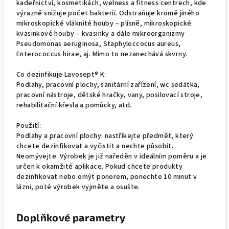
kadeřnictví, kosmetikách, welness a fitness centrech, kde
výrazně snižuje počet bakterií. Odstraňuje kromě jiného
mikroskopické vláknité houby – plísně, mikroskopické
kvasinkové houby – kvasinky a dále mikroorganizmy
Pseudomonas aeruginosa, Staphyloccocus aureus,
Enterococcus hirae, aj. Mimo to nezanechává skvrny.
Co dezinfikuje Lavosept® K:
Podlahy, pracovní plochy, sanitární zařízení, wc sedátka,
pracovní nástroje, dětské hračky, vany, posilovací stroje,
rehabilitační křesla a pomůcky, atd.
Použití:
Podlahy a pracovní plochy: nastříkejte předmět, který
chcete dezinfikovat a vyčistit a nechte působit.
Neomývejte. Výrobek je již naředěn v ideálním poměru a je
určen k okamžité aplikace. Pokud chcete produkty
dezinfikovat nebo omýt ponorem, ponechte 10 minut v
lázni, poté výrobek vyjměte a osušte.
Doplňkové parametry