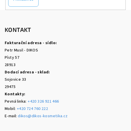
Z
á
p
KONTAKT
a
Fakturační adresa - sídlo:
t
Petr Musil - DIKOS
í
Písty 57
28913
Dodací adresa - sklad:
Sojovice 33
29475
Kontakty:
Pevná linka:
+420 326 921 466
Mobil:
+420 724 760 222
E-mail:
dikos@dikos-kosmetika.cz