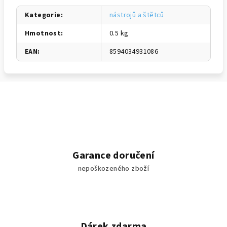
Kategorie
:
nástrojů a štětců
Hmotnost
:
0.5 kg
EAN
:
8594034931086
Garance doručení
nepoškozeného zboží
Dárek zdarma