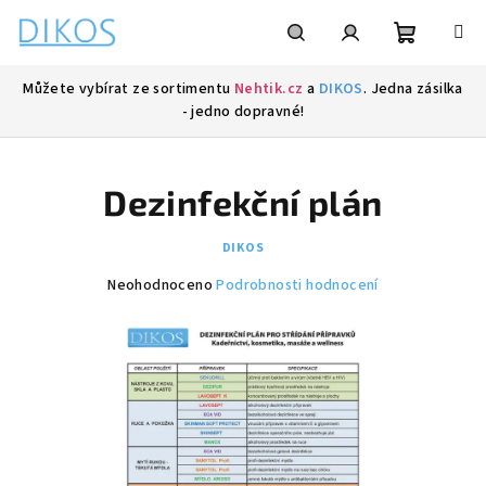
Přejít
na
obsah
Nákupní
Hledat
Přihlášení
Můžete vybírat ze sortimentu
Nehtik.cz
a
DIKOS
. Jedna zásilka
- jedno dopravné!
košík
Dezinfekční plán
DIKOS
Průměrné
Neohodnoceno
Podrobnosti hodnocení
hodnocení
produktu
je
0,0
z
5
hvězdiček.