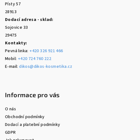
í
Písty 57
28913
Dodací adresa - sklad:
Sojovice 33
29475
Kontakty:
Pevná linka:
+420 326 921 466
Mobil:
+420 724 760 222
E-mail:
dikos@dikos-kosmetika.cz
Informace pro vás
O nás
Obchodní podmínky
Dodací a platební podmínky
GDPR