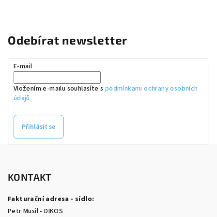
Odebírat newsletter
E-mail
Vložením e-mailu souhlasíte s
podmínkami ochrany osobních
údajů
Přihlásit se
Z
á
p
KONTAKT
a
Fakturační adresa - sídlo:
t
Petr Musil - DIKOS