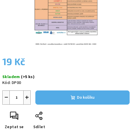
19 Kč
Měrná
Skladem
(>5 ks)
cena:
Kód:
DP00
−
+
Do košíku
Zeptat se
Sdílet