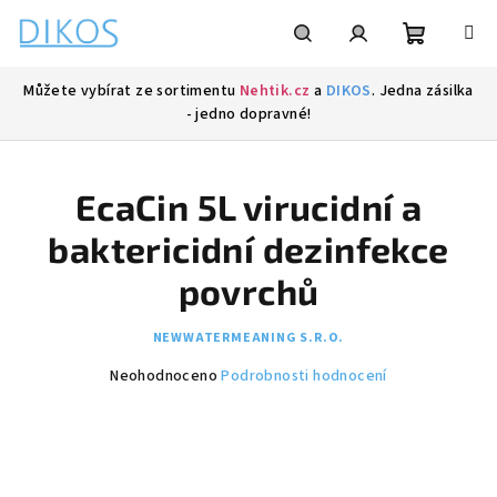
Přejít
na
obsah
Nákupní
Hledat
Přihlášení
Můžete vybírat ze sortimentu
Nehtik.cz
a
DIKOS
. Jedna zásilka
- jedno dopravné!
košík
EcaCin 5L virucidní a
baktericidní dezinfekce
povrchů
NEWWATERMEANING S.R.O.
Průměrné
Neohodnoceno
Podrobnosti hodnocení
hodnocení
produktu
je
0,0
z