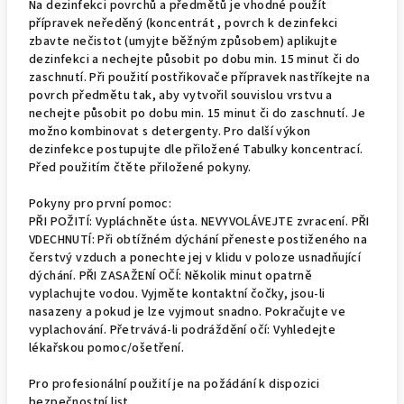
Na dezinfekci povrchů a předmětů je vhodné použít
přípravek neředěný (koncentrát , povrch k dezinfekci
zbavte nečistot (umyjte běžným způsobem) aplikujte
dezinfekci a nechejte působit po dobu min. 15 minut či do
zaschnutí. Při použití postřikovače přípravek nastříkejte na
povrch předmětu tak, aby vytvořil souvislou vrstvu a
nechejte působit po dobu min. 15 minut či do zaschnutí. Je
možno kombinovat s detergenty. Pro další výkon
dezinfekce postupujte dle přiložené Tabulky koncentrací.
Před použitím čtěte přiložené pokyny.
Pokyny pro první pomoc:
PŘI POŽITÍ: Vypláchněte ústa. NEVYVOLÁVEJTE zvracení. PŘI
VDECHNUTÍ: Při obtížném dýchání přeneste postiženého na
čerstvý vzduch a ponechte jej v klidu v poloze usnadňující
dýchání. PŘI ZASAŽENÍ OČÍ: Několik minut opatrně
vyplachujte vodou. Vyjměte kontaktní čočky, jsou-li
nasazeny a pokud je lze vyjmout snadno. Pokračujte ve
vyplachování. Přetrvává-li podráždění očí: Vyhledejte
lékařskou pomoc/ošetření.
Pro profesionální použití je na požádání k dispozici
bezpečnostní list.