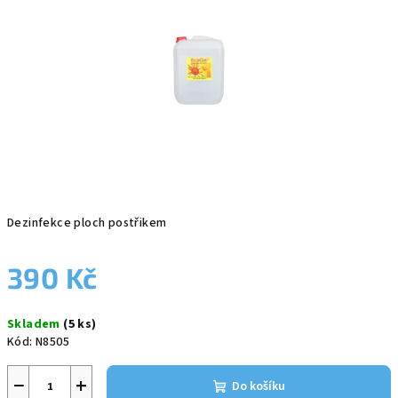
5
hvězdiček.
Dezinfekce ploch postřikem
390 Kč
Měrná
Skladem
(5 ks)
cena:
Kód:
N8505
−
+
Do košíku