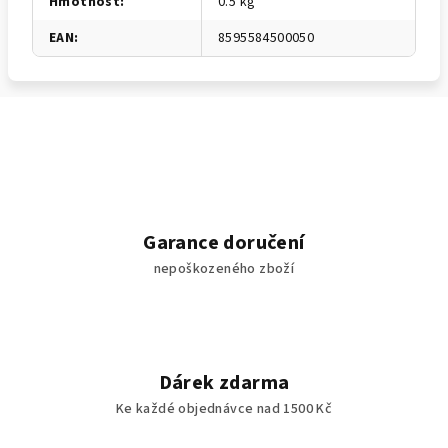
Hmotnost
:
0.5 kg
EAN
:
8595584500050
Garance doručení
nepoškozeného zboží
Dárek zdarma
Ke každé objednávce nad 1500 Kč