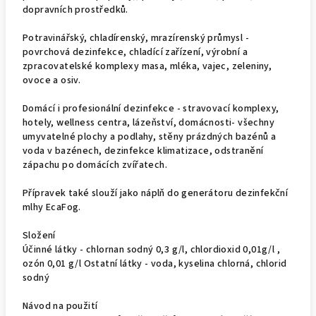
dopravních prostředků.
Potravinářský, chladírenský, mrazírenský průmysl -
povrchová dezinfekce, chladící zařízení, výrobní a
zpracovatelské komplexy masa, mléka, vajec, zeleniny,
ovoce a osiv.
Domácí i profesionální dezinfekce - stravovací komplexy,
hotely, wellness centra, lázeňství, domácnosti- všechny
umyvatelné plochy a podlahy, stěny prázdných bazénů a
voda v bazénech, dezinfekce klimatizace, odstranění
zápachu po domácích zvířatech.
Přípravek také slouží jako náplň do generátoru dezinfekční
mlhy EcaFog.
Složení
Účinné látky - chlornan sodný 0,3 g/l, chlordioxid 0,01g/l ,
ozón 0,01 g/l Ostatní látky - voda, kyselina chlorná, chlorid
sodný
Návod na použití