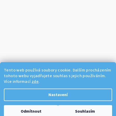
Tento web používá soubory cookie. Dalším procházením
tohoto webu vyjadřujete souhlas s jejich používáním.
Více informací
zde
.
Sledovat na Instagramu
Nastavení
Copyright 2026
Dikos Kosmetika
. Všechna práva vyhrazena.
Odmítnout
Souhlasím