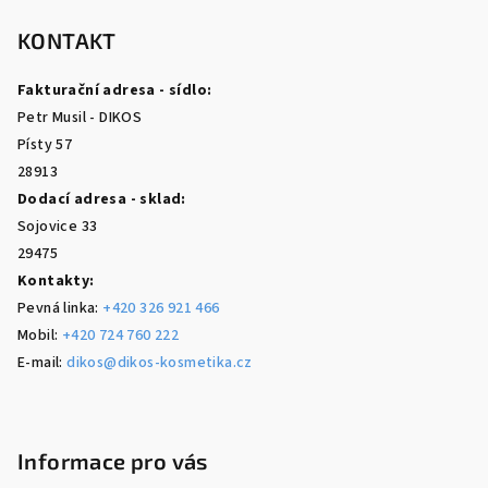
á
p
KONTAKT
a
Fakturační adresa - sídlo:
t
Petr Musil - DIKOS
í
Písty 57
28913
Dodací adresa - sklad:
Sojovice 33
29475
Kontakty:
Pevná linka:
+420 326 921 466
Mobil:
+420 724 760 222
E-mail:
dikos@dikos-kosmetika.cz
Informace pro vás