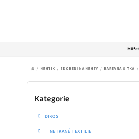
Přejít
na
obsah
Můžet
/
NEHTÍK
/
ZDOBENÍ NA NEHTY
/
BAREVNÁ SÍŤKA
/
DOMŮ
P
o
Kategorie
Přeskočit
kategorie
s
DIKOS
t
NETKANÉ TEXTILIE
r