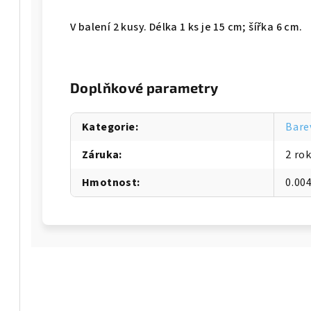
V balení 2 kusy. Délka 1 ks je 15 cm; šířka 6 cm.
Doplňkové parametry
Kategorie
:
Bare
Záruka
:
2 ro
Hmotnost
:
0.00