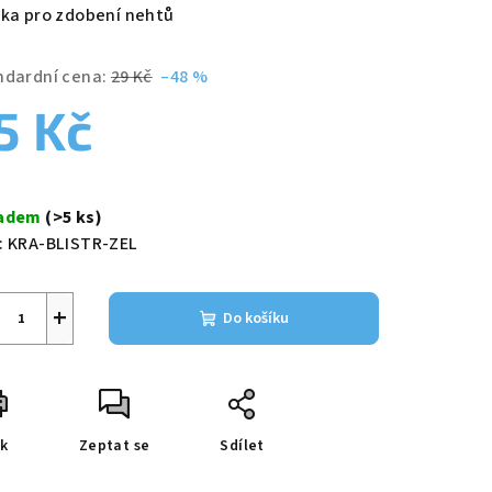
duktu
jka pro zdobení nehtů
ndardní cena:
29 Kč
–48 %
5 Kč
zdiček.
ná
a:
ladem
(>5 ks)
:
KRA-BLISTR-ZEL
+
Do košíku
sk
Zeptat se
Sdílet