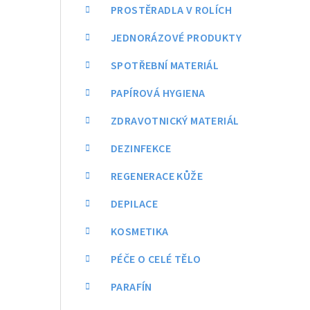
a
PROSTĚRADLA V ROLÍCH
n
JEDNORÁZOVÉ PRODUKTY
n
SPOTŘEBNÍ MATERIÁL
í
PAPÍROVÁ HYGIENA
p
ZDRAVOTNICKÝ MATERIÁL
a
DEZINFEKCE
n
REGENERACE KŮŽE
e
DEPILACE
l
KOSMETIKA
PÉČE O CELÉ TĚLO
PARAFÍN