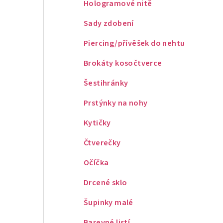
Hologramové nitě
Sady zdobení
Piercing/přívěšek do nehtu
Brokáty kosočtverce
Šestihránky
Prstýnky na nohy
Kytičky
Čtverečky
Očíčka
Drcené sklo
Šupinky malé
Barevné listí