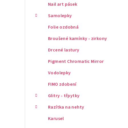
Nail art pásek
Samolepky
Folie ozdobná
Broušené kamínky - zirkony
Drcené lastury
Pigment Chromatic Mirror
Vodolepky
FIMO zdobení
Glitry - třpytky
Razítka na nehty
Karusel