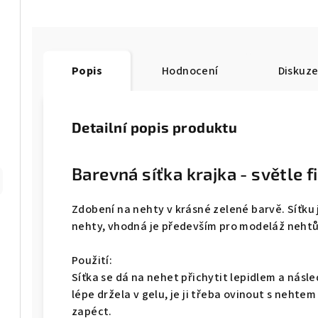
Popis
Hodnocení
Diskuz
Detailní popis produktu
Barevná síťka krajka - světle f
Zdobení na nehty v krásné zelené barvě. Síťku 
nehty, vhodná je především pro modeláž nehtů 
Použití:
Síťka se dá na nehet přichytit lepidlem a násle
lépe držela v gelu, je ji třeba ovinout s nehte
zapéct.