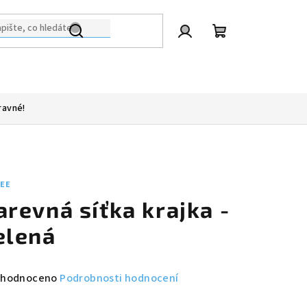
Přihlášení
Nákupní
košík
ravné!
LEE
arevná síťka krajka -
elená
měrné
hodnoceno
Podrobnosti hodnocení
nocení