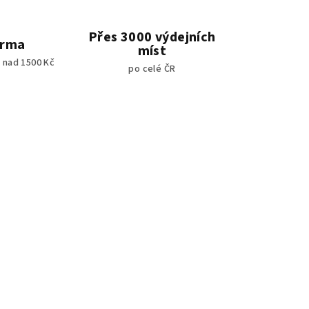
Přes 3000 výdejních
arma
míst
 nad 1500 Kč
po celé ČR