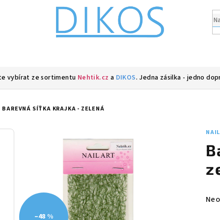
e vybírat ze sortimentu
Nehtik.cz
a
DIKOS
. Jedna zásilka - jedno dop
BAREVNÁ SÍŤKA KRAJKA - ZELENÁ
NAI
B
z
Prů
Neo
hod
–48 %