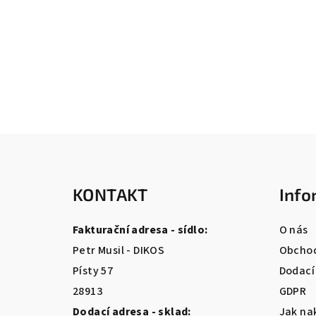
Z
á
KONTAKT
Info
p
a
Fakturační adresa - sídlo:
O nás
t
Petr Musil - DIKOS
Obchod
Písty 57
Dodací
í
28913
GDPR
Dodací adresa - sklad:
Jak na