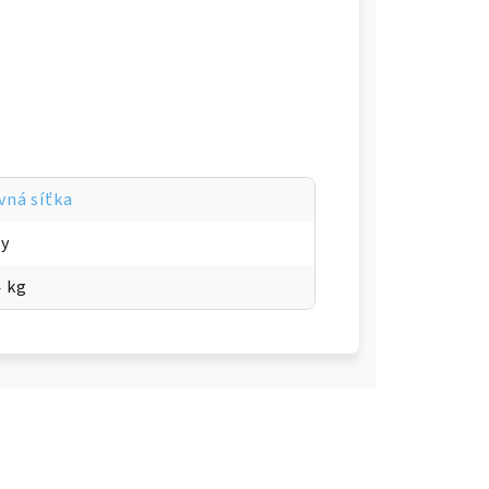
vná síťka
ky
4 kg