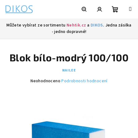
Přejít
na
obsah
Nákupní
Hledat
Přihlášení
Můžete vybírat ze sortimentu
Nehtik.cz
a
DIKOS
. Jedna zásilka
- jedno dopravné!
košík
Blok bílo-modrý 100/100
NAILEE
Průměrné
Neohodnoceno
Podrobnosti hodnocení
hodnocení
produktu
je
0,0
z
5
hvězdiček.