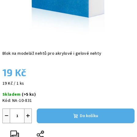
Blok na modeláž nehtů pro akrylové i gelové nehty
19 Kč
Měrná
19 Kč / 1 ks
cena:
Skladem
(>5 ks)
Kód:
NA-10-831
−
+
Do košíku