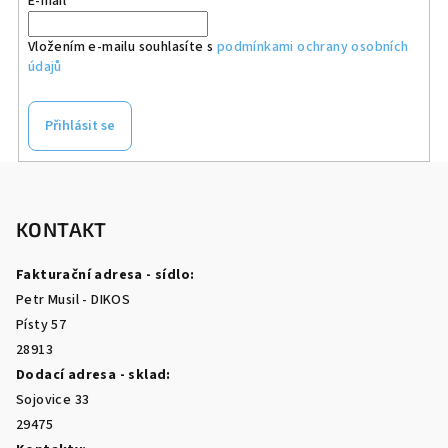
E-mail
Vložením e-mailu souhlasíte s
podmínkami ochrany osobních
údajů
Přihlásit se
Z
á
p
KONTAKT
a
Fakturační adresa - sídlo:
t
Petr Musil - DIKOS
í
Písty 57
28913
Dodací adresa - sklad:
Sojovice 33
29475