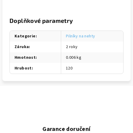
Doplňkové parametry
Kategorie
:
Pilníky na nehty
Záruka
:
2 roky
Hmotnost
:
0.006 kg
Hrubost
:
120
Garance doručení