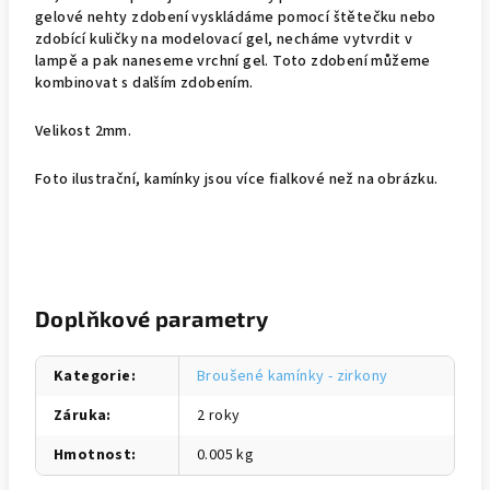
gelové nehty zdobení vyskládáme pomocí štětečku nebo
zdobící kuličky na modelovací gel, necháme vytvrdit v
lampě a pak naneseme vrchní gel. Toto zdobení můžeme
kombinovat s dalším zdobením.
Velikost 2mm.
Foto ilustrační, kamínky jsou více fialkové než na obrázku.
Doplňkové parametry
Kategorie
:
Broušené kamínky - zirkony
Záruka
:
2 roky
Hmotnost
:
0.005 kg