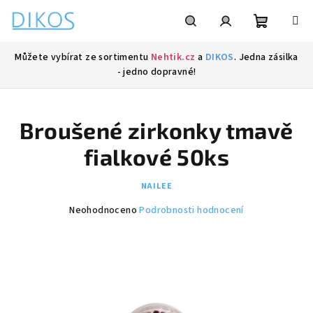
Přejít
na
obsah
Nákupní
Hledat
Přihlášení
Můžete vybírat ze sortimentu
Nehtik.cz
a
DIKOS
. Jedna zásilka
- jedno dopravné!
košík
Broušené zirkonky tmavě
fialkové 50ks
NAILEE
Průměrné
Neohodnoceno
Podrobnosti hodnocení
hodnocení
produktu
je
0,0
z
5
hvězdiček.