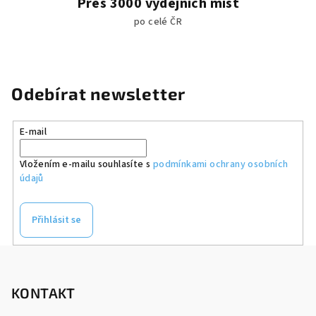
Přes 3000 výdejních míst
po celé ČR
Odebírat newsletter
E-mail
Vložením e-mailu souhlasíte s
podmínkami ochrany osobních
údajů
Přihlásit se
Z
á
p
KONTAKT
a