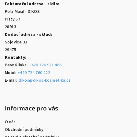
Fakturační adresa - sídlo:
t
Petr Musil - DIKOS
í
Písty 57
28913
Dodací adresa - sklad:
Sojovice 33
29475
Kontakty:
Pevná linka:
+420 326 921 466
Mobil:
+420 724 760 222
E-mail:
dikos@dikos-kosmetika.cz
Informace pro vás
O nás
Obchodní podmínky