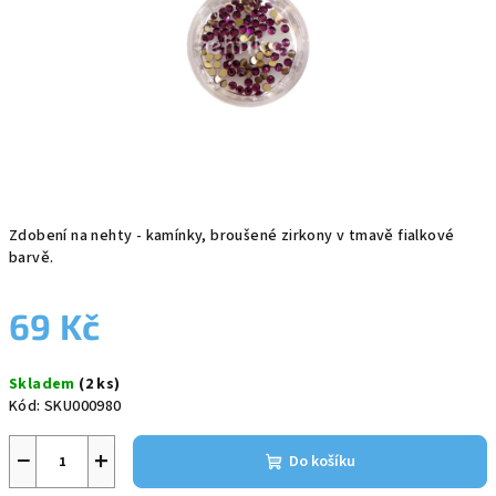
Zdobení na nehty - kamínky, broušené zirkony v tmavě fialkové
barvě.
69 Kč
Měrná
Skladem
(2 ks)
cena:
Kód:
SKU000980
−
+
Do košíku