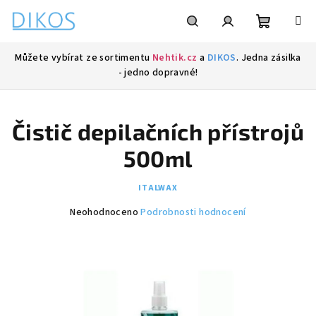
Přejít
na
obsah
Nákupní
Hledat
Přihlášení
Můžete vybírat ze sortimentu
Nehtik.cz
a
DIKOS
. Jedna zásilka
- jedno dopravné!
košík
Čistič depilačních přístrojů
500ml
ITALWAX
Průměrné
Neohodnoceno
Podrobnosti hodnocení
hodnocení
produktu
je
0,0
z
5
hvězdiček.