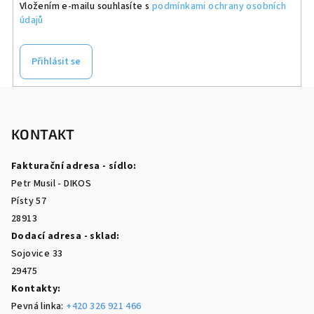
Vložením e-mailu souhlasíte s
podmínkami ochrany osobních
údajů
Přihlásit se
Z
á
p
KONTAKT
a
Fakturační adresa - sídlo:
t
Petr Musil - DIKOS
í
Písty 57
28913
Dodací adresa - sklad:
Sojovice 33
29475
Kontakty:
Pevná linka:
+420 326 921 466