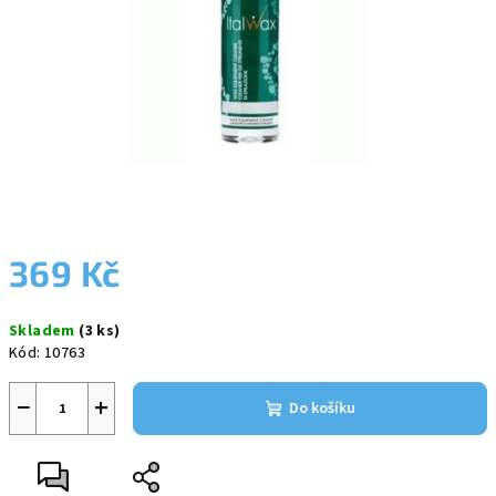
369 Kč
Měrná
Skladem
(3 ks)
cena:
Kód:
10763
−
+
Do košíku