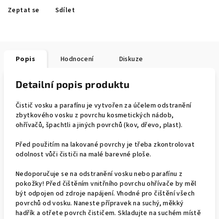
Zeptat se
Sdílet
Popis
Hodnocení
Diskuze
Detailní popis produktu
Čistič vosku a parafínu je vytvořen za účelem odstranění
zbytkového vosku z povrchu kosmetických nádob,
ohřívačů, špachtli a jiných povrchů (kov, dřevo, plast).
Před použitím na lakované povrchy je třeba zkontrolovat
odolnost vůči čističi na malé barevné ploše.
Nedoporučuje se na odstranění vosku nebo parafínu z
pokožky! Před čištěním vnitřního povrchu ohřívače by měl
být odpojen od zdroje napájení. Vhodné pro čištění všech
povrchů od vosku. Naneste přípravek na suchý, měkký
hadřík a otřete povrch čističem. Skladujte na suchém místě